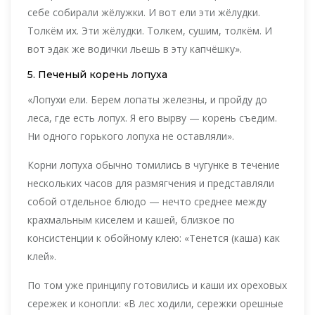
себе собирали жёлужки. И вот ели эти жёлудки.
Толкём их. Эти жёлудки. Толкем, сушим, толкём. И
вот эдак же водички льешь в эту капчёшку».
5. Печеный корень лопуха
«Лопухи ели. Берем лопаты железны, и пройду до
леса, где есть лопух. Я его вырву — корень съедим.
Ни одного горького лопуха не оставляли».
Корни лопуха обычно томились в чугунке в течение
нескольких часов для размягчения и представляли
собой отдельное блюдо — нечто среднее между
крахмальным киселем и кашей, близкое по
консистенции к обойному клею: «Тенется (каша) как
клей».
По том уже принципу готовились и каши их ореховых
сережек и конопли: «В лес ходили, сережки орешные