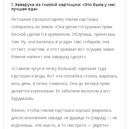
1. Заваруха из гнилой картошки: «Это была у нас
лучшая еда»
Летошная (прошлогодняя) гнилая картошка
собиралась из земли. «Она делается крахмал прям.
Весной сделается крахмалом. Облупишь, принесешь
там. Ну, она валялась в усадах там, собирем, она
оттает, очистим, и этот крахмал вот осушим, мама
блинов напекет или заваруху сделат».
«Ставили чугун в печку большой, нарезали туда
картошки и воды. Вот эта похлебка стояла, варилась
весь день, в печке томилась. Она до вечера прям
делается коричневая. Её забеляли молоком и вот
бурдакали».
Важно, чтобы гнилая картошка хорошо уварилась
для исчезновения смрада. «А душица-то [смрад] — не
вздохнешь. «Не ешьте, а то смотрите — умрете» -