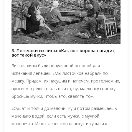
3. Лепешки из липы: «Как вон корова нагадит,
вот такой вкус»
Листья липы были популярной основой для
испекания лепешек. «Мы листочков набрали по
мешку. Придем, их насушим и напечем, протолчем их,
просеем в решето аль в сито, ну, маельнку горстку
бросишь мучки, чтобы это, свалять-то».
«Сушат и толчи до мелочи. Ну и потом размешаешь
маненько водой, если есть мучка, с мучкой
маненечка. И вот лепешков напекут и кушали.»