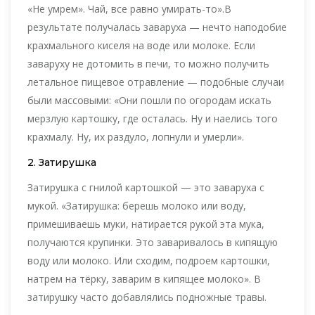
«Не умрем». Чай, все равно умирать-то».В
результате получалась заваруха — нечто наподобие
крахмального киселя на воде или молоке. Если
заваруху не дотомить в печи, то можно получить
летальное пищевое отравление — подобные случаи
были массовыми: «Они пошли по огородам искать
мерзлую картошку, где осталась. Ну и наелись того
крахмалу. Ну, их раздуло, лопнули и умерли».
2. Затирушка
Затирушка с гнилой картошкой — это заваруха с
мукой. «Затирушка: берешь молоко или воду,
примешиваешь муки, натирается рукой эта мука,
получаются крупинки. Это заваривалось в кипящую
воду или молоко. Или сходим, подроем картошки,
натрем на тёрку, заварим в кипящее молоко». В
затирушку часто добавлялись подножные травы.