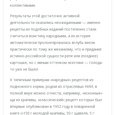
коллективами.
Результаты этой достаточно активной
деятельности оказались неожиданными — именно
рецепты из подобных изданий постепенно стали
считаться воистину народными, а их история
автоматически пролонгировалась вглубь веков
практически по тому же механизму, что и придание
истинно-российской сущности репе или (позднее)
картошке, но с явным оттенком экзотики — голода-
то уже не было!
К типичным примерам «народных» рецептов из
подножного корма, родом из отраслевых НИИ, в
полной мере можно отнести, например, «исконные»
щи из крапивы, «классический» рецепт которых был
впервые опубликован в 1952 году в поваренной
книге («150 г молодой крапивы, 50 г щавеля, 5 г