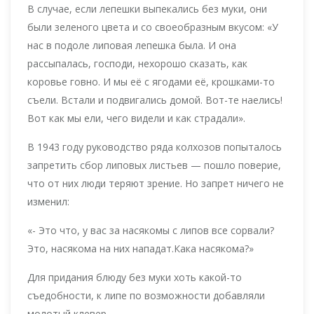
В случае, если лепешки выпекались без муки, они
были зеленого цвета и со своеобразным вкусом: «У
нас в подоле липовая лепешка была. И она
рассыпалась, господи, нехорошо сказать, как
коровье говно. И мы её с ягодами её, крошками-то
съели. Встали и подвигались домой. Вот-те наелись!
Вот как мы ели, чего видели и как страдали».
В 1943 году руководство ряда колхозов попыталось
запретить сбор липовых листьев — пошло поверие,
что от них люди теряют зрение. Но запрет ничего не
изменил:
«- Это что, у вас за насякомы с липов все сорвали?
Это, насякома на них нападат.Кака насякома?»
Для придания блюду без муки хоть какой-то
съедобности, к липе по возможности добавляли
молотый клевер.