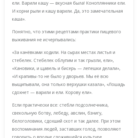
ели. Варили кашу — вкусная была! Коноплянники ели.
И корни рыли и кашу варили. Да, это замечательная
каша».
Понятно, что этими рецептами практики пищевого
выживания не исчерпывались:
«За канёвками ходили. На сырах местах листья и
стебелек. Стебелек облупим и так грызли, ели»,
«Кановики, и щавель и бисерь — лепешки делали»,
«И крапивы-то не было у дворьев. Мы её всю
выщипывали, она только верхушки казала», «Лошадь
сдохнет — варили и ели. Корову ели».
Если практически все: стебли подсолнечника,
свекольную ботву, лебеду, авслин, бзнигу,
белоголовики, сдохший скот и так далее. При этом
воспоминания людей, заставших голод, позволяют
говорить о вполне сложившейся культуре