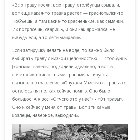
«Всю траву поели, всю траву: столбунцы срывали,
вот еще какая-то травка растет — краснопылки-то.
Побъешь, а там какие-то красненькие, как семячки.
Их потрясешь, сваришь, и они как дрожалка. Чё-
нибудь ели, а то дети умирали».
Если затирушку делать на воде, то важно было
выбирать траву с низкой щелочностью — столбунцы
[конский щавель] подходили идеально, а вот в
сочетании с кислотными травами затирушка
вызывала отравление: «Опухали. У меня от травы-то
осталось пятно, как сейчас помню. Оно было
большое. А я всё: «Отчего это у нас?» - «От травы».
Оно и сейчас у меня от травы. Вот эти самые
козлецы, наверное, выходили».