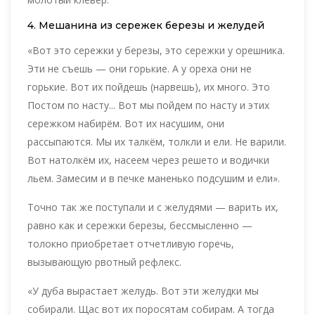
4. Мешанина из сережек березы и желудей
«Вот это сережки у березы, это сережки у орешника.
Эти не съешь — они горькие. А у ореха они не
горькие. Вот их пойдешь (нарвешь), их много. Это
Постом по насту... Вот мы пойдем по насту и этих
сережком набирём. Вот их насушим, они
рассыпаются. Мы их талкём, толкли и ели. Не варили.
Вот натолкём их, насеем через решето и водички
льем. Замесим и в печке маненько подсушим и ели».
Точно так же поступали и с желудями — варить их,
равно как и сережки березы, бессмысленно —
толокно приобретает отчетливую горечь,
вызывающую рвотный рефлекс.
«У дуба вырастает желудь. Вот эти желудки мы
собирали. Щас вот их поросятам собирам. А тогда