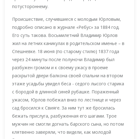
потустороннему.
Происшествие, случившиеся с молодым Юрловым,
подробно описано в журнале «Ребус» за 1884 год.
Его суть такова. Восьмилетний Владимир Юрлов
жил на летних каникулах в родительском именье – в
Спешневке. 18 июня (по старому стилю) 1837 года
через 24 минуты после полуночи Владимир был
разбужен громом и к своему ужасу в проеме
раскрытой двери балкона своей спальни на втором
этаже усадьбы увидел беса - седого лысого старика
с бородой в длинной синей рубашке. Пораженный
ужасом, Юрлов побежал вниз по лестнице и через
сад бросился к Свияге. За ним тут же бросилась
бежать прислуга, разбуженная его шагами. Трое
мужчин не смогли догнать барского сына, но потом
клятвенно заверяли, что видели, как молодой