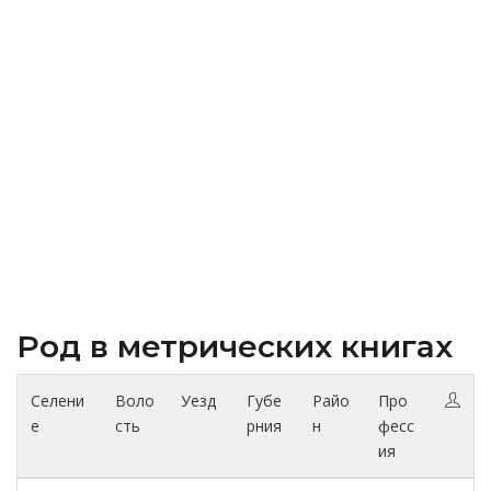
Род в метрических книгах
Селени
Воло
Уезд
Губе
Райо
Про
е
сть
рния
н
фесс
ия