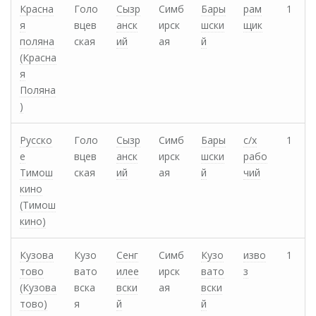
Красна
Голо
Сызр
Симб
Бары
рам
1
я
вцев
анск
ирск
шски
щик
поляна
ская
ий
ая
й
(Красна
я
Поляна
)
Русско
Голо
Сызр
Симб
Бары
с/х
1
е
вцев
анск
ирск
шски
рабо
Тимош
ская
ий
ая
й
чий
кино
(Тимош
кино)
Кузова
Кузо
Сенг
Симб
Кузо
изво
1
тово
вато
илее
ирск
вато
з
(Кузова
вска
вски
ая
вски
тово)
я
й
й