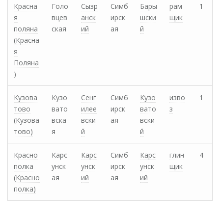
Красна
Голо
Сызр
Симб
Бары
рам
1
я
вцев
анск
ирск
шски
щик
поляна
ская
ий
ая
й
(Красна
я
Поляна
)
Кузова
Кузо
Сенг
Симб
Кузо
изво
1
тово
вато
илее
ирск
вато
з
(Кузова
вска
вски
ая
вски
тово)
я
й
й
Красно
Карс
Карс
Симб
Карс
глин
4
полка
унск
унск
ирск
унск
щик
(Красно
ая
ий
ая
ий
полка)