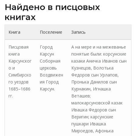
Найдено в писцовых
книгах
Книга
Поселение
Запись
Писцовая
Город
А на мере и на межеванье
книга
Карсун
понятые были: корсунские
Карсунског
Соборная
казаки Аничка Иванов сын
о и
церковь
Кузнецов, Волотька
Симбирско
Воздвижен
Федоров сын Урлапов,
го уездов
ия Город
Пронька Данилов сын
1685–1686
Карсун.
Курнакин, Игнашка
гг.
Веташев;
малокарсуновской казак
Ивашка Федоров сын
Веригин; карсунские
пушкари Ивашка
Мироедов, Афонька