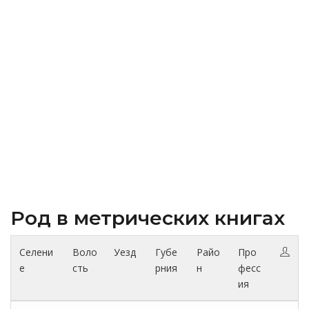
Род в метрических книгах
Селени
Воло
Уезд
Губе
Райо
Про
е
сть
рния
н
фесс
ия