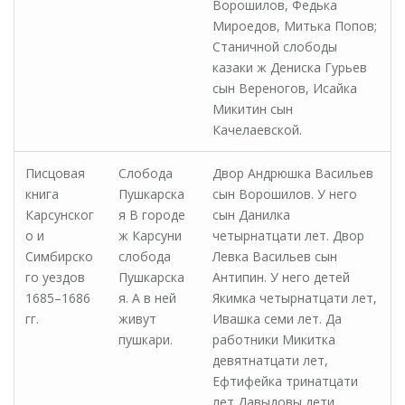
Ворошилов, Федька
Мироедов, Митька Попов;
Станичной слободы
казаки ж Дениска Гурьев
сын Вереногов, Исайка
Микитин сын
Качелаевской.
Писцовая
Слобода
Двор Андрюшка Васильев
книга
Пушкарска
сын Ворошилов. У него
Карсунског
я В городе
сын Данилка
о и
ж Карсуни
четырнатцати лет. Двор
Симбирско
слобода
Левка Васильев сын
го уездов
Пушкарска
Антипин. У него детей
1685–1686
я. А в ней
Якимка четырнатцати лет,
гг.
живут
Ивашка семи лет. Да
пушкари.
работники Микитка
девятнатцати лет,
Ефтифейка тринатцати
лет Давыдовы дети.