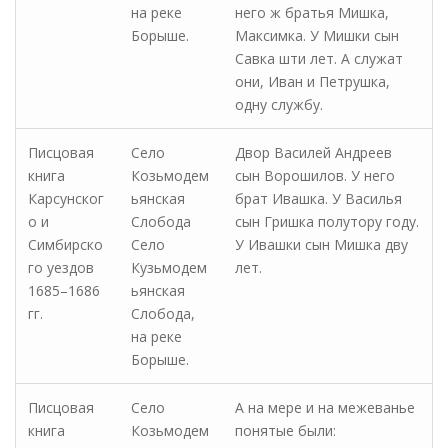
на реке
него ж братья Мишка,
Борыше.
Максимка. У Мишки сын
Савка шти лет. А служат
они, Иван и Петрушка,
одну службу.
Писцовая
Село
Двор Василей Андреев
книга
Козьмодем
сын Ворошилов. У него
Карсунског
ьянская
брат Ивашка. У Василья
о и
Слобода
сын Гришка полутору году.
Симбирско
Село
У Ивашки сын Мишка дву
го уездов
Кузьмодем
лет.
1685–1686
ьянская
гг.
Слобода,
на реке
Борыше.
Писцовая
Село
А на мере и на межеванье
книга
Козьмодем
понятые были: