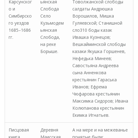
Карсунског
ьянская
Товолжанской слободы
о и
Слобода
салдаты Андрюшка
Симбирско
Село
Ворошилов, Мишка
го уездов
Кузьмодем
Гуляевской; Станишной
1685–1686
ьянская
сло310 боды казак
гг.
Слобода,
Ивашка Кузнецов;
на реке
Вешкайминской слободы
Борыше.
казаки Якушка Горшенев,
Нефедька Минеев;
Савостьяна Андреева
сына Анненкова
крестьянин Гараська
Иванов; Ефрема
Чюфарова крестьянин
Максимка Сидоров; Ивана
Колюпанова крестьянин
Екимка Игнатьев.
Писцовая
Деревня
А на мере и на межеванье
книга
Маисская
понятые были: