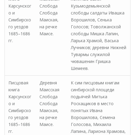
Карсунског
Слобода
Кузьмодемьянской
о и
Слобода
слободы салдаты Ивашка
Симбирско
Маиская,
Ворошилов, Сенька
го уездов
на речке
Голосов; Товолжанской
1685–1686
Маисе.
слободы Мишка Лапин,
гг.
Ларька Храмой, Васька
Лучников; деревни Нижней
Тувармы служилой
чювашенин Гришка
Шемеев.
Писцовая
Деревня
К сим писцовым книгам
книга
Маисская
синбирской площеди
Карсунског
Слобода
подьячей Митька
о и
Слобода
Роскащиков в место
Симбирско
Маиская,
понятых Ивана
го уездов
на речке
Ворошилова, Семена
1685–1686
Маисе.
Голосова, Михаила
гг.
Лапина, Лариона Храмова,