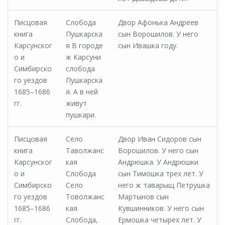
Писцовая
Слобода
Двор Афонька Андреев
книга
Пушкарска
сын Ворошилов. У него
Карсунског
я В городе
сын Ивашка году.
о и
ж Карсуни
Симбирско
слобода
го уездов
Пушкарска
1685–1686
я. А в ней
гг.
живут
пушкари.
Писцовая
Село
Двор Иван Сидоров сын
книга
Таволжанс
Ворошилов. У него сын
Карсунског
кая
Андрюшка. У Андрюшки
о и
Слобода
сын Тимошка трех лет. У
Симбирско
Село
него ж таварыщ Петрушка
го уездов
Товолжанс
Мартынов сын
1685–1686
кая
Кувшинников. У него сын
гг.
Слобода,
Ермошка четырех лет. У