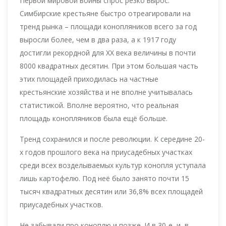
Первой мировой войны спрос резко вырос.
Симбирские крестьяне быстро отреагировали на
тренд рынка – площади конопляников всего за год
выросли более, чем в два раза, а к 1917 году
достигли рекордной для XX века величины в почти
8000 квадратных десятин. При этом большая часть
этих площадей приходилась на частные
крестьянские хозяйства и не вполне учитывалась
статистикой. Вполне вероятно, что реальная
площадь конопляников была ещё больше.
Тренд сохранился и после революции. К середине 20-
х годов прошлого века на приусадебных участках
среди всех возделываемых культур конопля уступала
лишь картофелю. Под неё было занято почти 15
тысяч квадратных десятин или 36,8% всех площадей
приусадебных участков.
Не забывали про коноплю и позже. И в 30-е, и, в