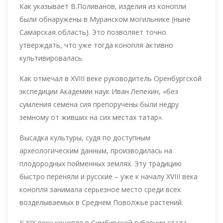
Как указывает В.Поливанов, изделия из конопли
были обнаружены в Муранском могильнике (ныне
Самарская область). Это позволяет точно
утверждать, что уже тогда конопля активно
культивировалась.
Как отмечал в XVIII веке руководитель Оренбургской
экспедиции Академии наук Иван Лепехин, «без
сумления семена сия препоручены были недру
земному от живших на сих местах татар».
Высадка культуры, судя по доступным
археологическим данным, производилась на
плодородных пойменных землях. Эту традицию
быстро переняли и русские – уже к началу XVIII века
конопля занимала серьезное место среди всех
возделываемых в Среднем Поволжье растений.
К XIX веку конопля в Симбирской губернии стала