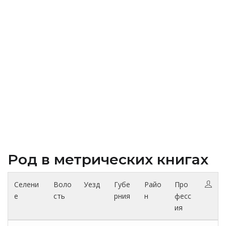
Род в метрических книгах
Селени
Воло
Уезд
Губе
Райо
Про
е
сть
рния
н
фесс
ия