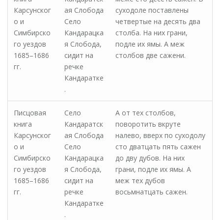
Карсунског
ая Слобода
суходоле поставлены
о и
Село
четвертые на десять два
Симбирско
Кандарацка
столба. На них грани,
го уездов
я Слобода,
подле их ямы. А меж
1685–1686
сидит на
столбов две сажени.
гг.
речке
Кандаратке
.
Писцовая
Село
А от тех столбов,
книга
Кандаратск
поворотить вкруте
Карсунског
ая Слобода
налево, вверх по суходолу
о и
Село
сто дватцать пять сажен
Симбирско
Кандарацка
до дву дубов. На них
го уездов
я Слобода,
грани, подле их ямы. А
1685–1686
сидит на
меж тех дубов
гг.
речке
восьмнатцать сажен.
Кандаратке
.