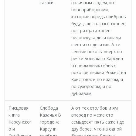
казаки.
наличным людем, и с
новоприборными,
которые впредь прибраны
будут, шесть тысеч копен,
по тритцати копен
человеку, а десятинами
шестьсот десятин. А те
сенные покосы вверх по
речке Большаго Карсуна
от церковных сенных
покосов церкви Рожества
Христова, и по врагом, и
по суходолом, и по
дубравам.
Писцовая
Слобода
А от тех столбов и ям
книга
Казачья В
вперед по меже сто
Карсунског
городе ж
семьдесят пять сажен до
о и
Карсуни
дву берез, что на одной
Симбирско
слобода
березе грани Бориса