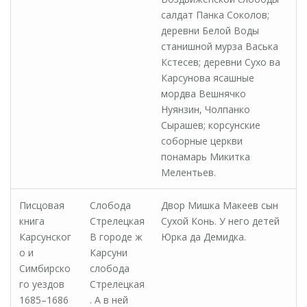
салдат Панка Соколов;
деревни Белой Воды
станишной мурза Васька
Кстесев; деревни Сухо ва
Карсунова ясашные
мордва Вешнячко
Нуянзин, Чолпанко
Сырашев; корсунские
соборные церкви
понамарь Микитка
Мелентьев.
Писцовая
Слобода
Двор Мишка Макеев сын
книга
Стрелецкая
Сухой Конь. У него детей
Карсунског
В городе ж
Юрка да Демидка.
о и
Карсуни
Симбирско
слобода
го уездов
Стрелецкая
1685–1686
. А в ней