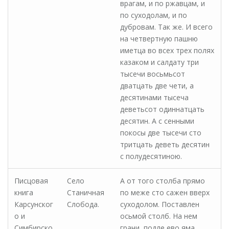
врагам, и по ржавцам, и
по суходолам, и по
дубровам. Так же. И всего
на четвертную пашню
иметца во всех трех полях
казаком и салдату три
тысечи восьмьсот
дватцать две чети, а
десятинами тысеча
деветьсот одиннатцать
десятин. А с сенными
покосы две тысечи сто
тритцать деветь десятин
с полудесятиною.
Писцовая
Село
А от того столба прямо
книга
Станичная
по меже сто сажен вверх
Карсунског
Слобода.
суходолом. Поставлен
о и
осьмой столб. На нем
Симбирско
грани, подле ево яма.