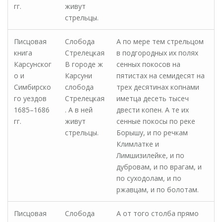
гг.
живут
стрельцы.
Писцовая
Слобода
А по мере тем стрельцом
книга
Стрелецкая
в подгородных их полях
Карсунског
В городе ж
сенных покосов на
о и
Карсуни
пятистах на семидесят на
Симбирско
слобода
трех десятинах копнами
го уездов
Стрелецкая
иметца десеть тысеч
1685–1686
. А в ней
двести копен. А те их
гг.
живут
сенные покосы по реке
стрельцы.
Борышу, и по речкам
Климлатке и
Лимшизилейке, и по
дубровам, и по врагам, и
по суходолам, и по
ржавцам, и по болотам.
Писцовая
Слобода
А от того столба прямо