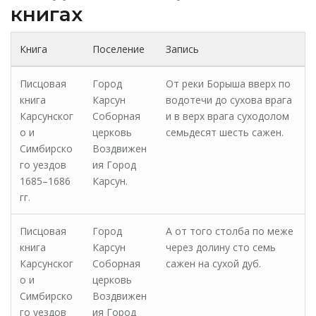
книгах
Книга
Поселение
Запись
Писцовая
Город
От реки Борыша вверх по
книга
Карсун
водотечи до сухова врага
Карсунског
Соборная
и в верх врага суходолом
о и
церковь
семьдесят шесть сажен.
Симбирско
Воздвижен
го уездов
ия Город
1685–1686
Карсун.
гг.
Писцовая
Город
А от того столба по меже
книга
Карсун
через долину сто семь
Карсунског
Соборная
сажен на сухой дуб.
о и
церковь
Симбирско
Воздвижен
го уездов
ия Город