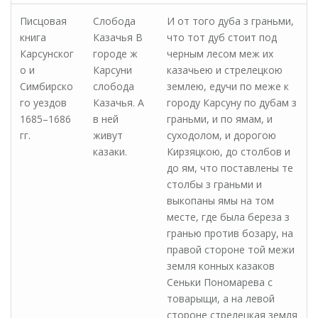
Писцовая
Слобода
И от того дуба з граньми,
книга
Казачья В
что тот дуб стоит под
Карсунског
городе ж
черным лесом меж их
о и
Карсуни
казачьею и стрелецкою
Симбирско
слобода
землею, едучи по меже к
го уездов
Казачья. А
городу Карсуну по дубам з
1685–1686
в ней
граньми, и по ямам, и
гг.
живут
суходолом, и дорогою
казаки.
Кирзяцкою, до столбов и
до ям, что поставлены те
столбы з граньми и
выкопаны ямы на том
месте, где была береза з
гранью против бозару, на
правой стороне той межи
земля конных казаков
Сеньки Пономарева с
товарыщи, а на левой
стороне стрелецкая земля