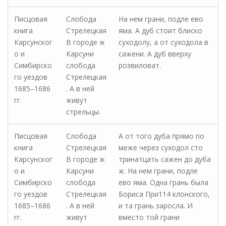
Писцовая
Слобода
На нем грани, подле ево
книга
Стрелецкая
яма. А дуб стоит блиско
Карсунског
В городе ж
суходолу, а от суходола в
о и
Карсуни
сажени. А дуб вверху
Симбирско
слобода
розвиловат.
го уездов
Стрелецкая
1685–1686
. А в ней
гг.
живут
стрельцы.
Писцовая
Слобода
А от того дуба прямо по
книга
Стрелецкая
меже через суходол сто
Карсунског
В городе ж
тринатцать сажен до дуба
о и
Карсуни
ж. На нем грани, подле
Симбирско
слобода
ево яма. Одна грань была
го уездов
Стрелецкая
Бориса При114 клонского,
1685–1686
. А в ней
и та грань заросла. И
гг.
живут
вместо той грани