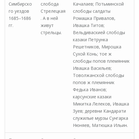
Симбирско
слобода
Качалаев; Потьминской
го уездов
Стрелецкая
слободы салдаты
1685–1686
. А в ней
Ромашка Привалов,
гг.
живут
Ивашка Титов;
стрельцы.
Вельдиваскией слободы
казаки Петрунка
Решетников, Мирошка
Сухой Конь; тое ж
слободы попов племянник
Ивашка Васильев;
Товолжанской слободы
попов ж племянник
Федька Иванов;
карсунские казаки
Микитка Лелеков, Ивашка
Зуев; деревни Кандарати
служилые мурзы Сунгарка
Нюняев, Матюшка Ильин.