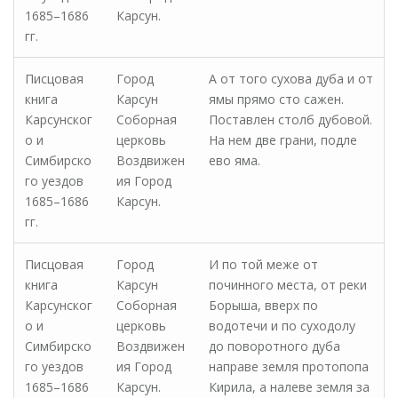
1685–1686
Карсун.
гг.
Писцовая
Город
А от того сухова дуба и от
книга
Карсун
ямы прямо сто сажен.
Карсунског
Соборная
Поставлен столб дубовой.
о и
церковь
На нем две грани, подле
Симбирско
Воздвижен
ево яма.
го уездов
ия Город
1685–1686
Карсун.
гг.
Писцовая
Город
И по той меже от
книга
Карсун
починного места, от реки
Карсунског
Соборная
Борыша, вверх по
о и
церковь
водотечи и по суходолу
Симбирско
Воздвижен
до поворотного дуба
го уездов
ия Город
направе земля протопопа
1685–1686
Карсун.
Кирила, а налеве земля за