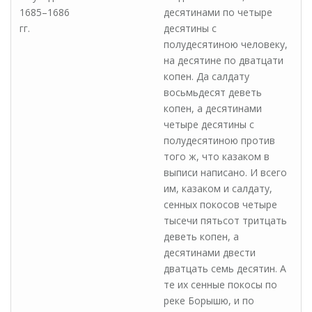
1685–1686
десятинами по четыре
гг.
десятины с
полудесятиною человеку,
на десятине по дватцати
копен. Да салдату
восьмьдесят деветь
копен, а десятинами
четыре десятины с
полудесятиною против
того ж, что казаком в
выписи написано. И всего
им, казаком и салдату,
сенных покосов четыре
тысечи пятьсот тритцать
деветь копен, а
десятинами двести
дватцать семь десятин. А
те их сенные покосы по
реке Борышю, и по