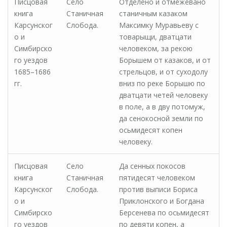
Писцовая
Село
Отделено и отмежевано
книга
Станичная
станичным казаком
Карсунског
Слобода.
Максимку Муравьеву с
о и
товарыщи, дватцати
Симбирско
человеком, за рекою
го уездов
Борышем от казаков, и от
1685–1686
стрельцов, и от суходолу
гг.
вниз по реке Борышю по
дватцати четей человеку
в поле, а в дву потомуж,
да сенокосной земли по
осьмидесят копен
человеку.
Писцовая
Село
Да сенных покосов
книга
Станичная
пятидесят человеком
Карсунског
Слобода.
против выписи Бориса
о и
Приклонского и Богдана
Симбирско
Берсенева по осьмидесят
го уездов
по девяти копен, а