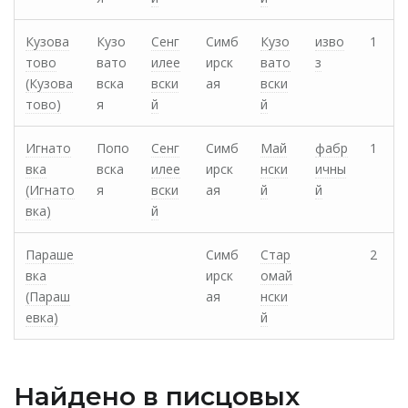
Кузова
Кузо
Сенг
Симб
Кузо
изво
1
тово
вато
илее
ирск
вато
з
(Кузова
вска
вски
ая
вски
тово)
я
й
й
Игнато
Попо
Сенг
Симб
Май
фабр
1
вка
вска
илее
ирск
нски
ичны
(Игнато
я
вски
ая
й
й
вка)
й
Параше
Симб
Стар
2
вка
ирск
омай
(Параш
ая
нски
евка)
й
Найдено в писцовых