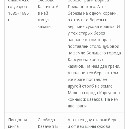
го уездов
Казачья. А
Приклонского. А те
1685–1686
в ней
березы на одном корени,
гг.
живут
а стоят те березы в
казаки.
вершине сухова врашка. И
у тех старых берез
направе в том ж враге
поставлен столб дубовой
на земле Большаго города
Карсунова конных
казаков. На нем две грани.
А налеве тех берез в том
же враге поставлен
другой столб на земле
Малого города Карсунова
конных ж казаков. На нем
две грани.
Писцовая
Слобода
А от тех дву старых берез,
книга
Казачья В
и от вер шины сухова