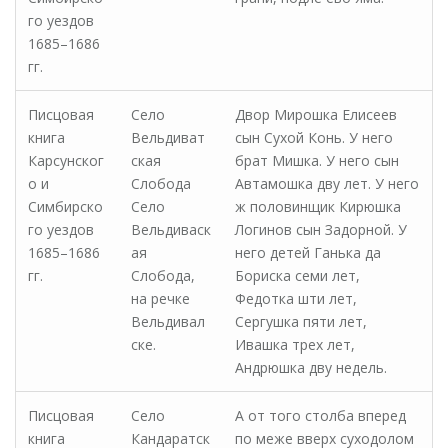
го уездов
1685–1686
гг.
Писцовая
Село
Двор Мирошка Елисеев
книга
Вельдиват
сын Сухой Конь. У него
Карсунског
ская
брат Мишка. У него сын
о и
Слобода
Автамошка дву лет. У него
Симбирско
Село
ж половинщик Кирюшка
го уездов
Вельдиваск
Логинов сын Задорной. У
1685–1686
ая
него детей Ганька да
гг.
Слобода,
Бориска семи лет,
на речке
Федотка шти лет,
Вельдивал
Сергушка пяти лет,
ске.
Ивашка трех лет,
Андрюшка дву недель.
Писцовая
Село
А от того столба вперед
книга
Кандаратск
по меже вверх суходолом