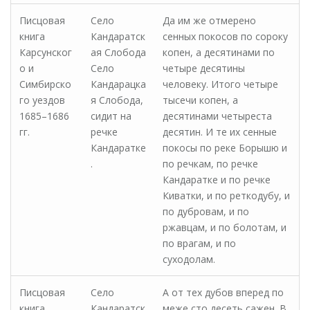
Писцовая
Село
Да им же отмерено
книга
Кандаратск
сенных покосов по сороку
Карсунског
ая Слобода
копен, а десятинами по
о и
Село
четыре десятины
Симбирско
Кандарацка
человеку. Итого четыре
го уездов
я Слобода,
тысечи копен, а
1685–1686
сидит на
десятинами четыреста
гг.
речке
десятин. И те их сенные
Кандаратке
покосы по реке Борышю и
.
по речкам, по речке
Кандаратке и по речке
Киватки, и по реткодубу, и
по дубровам, и по
ржавцам, и по болотам, и
по врагам, и по
суходолам.
Писцовая
Село
А от тех дубов вперед по
книга
Кандаратск
меже сто десеть сажен. В