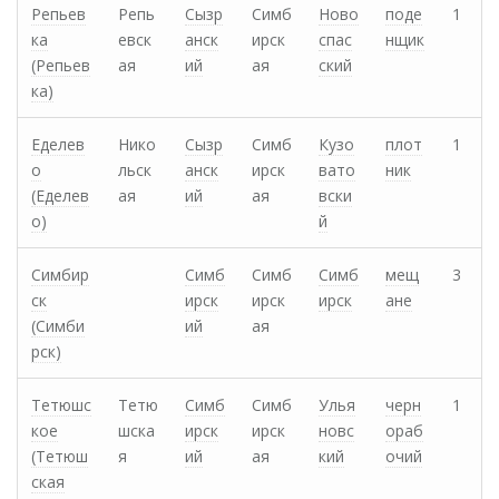
Репьев
Репь
Сызр
Симб
Ново
поде
1
ка
евск
анск
ирск
спас
нщик
(Репьев
ая
ий
ая
ский
ка)
Еделев
Нико
Сызр
Симб
Кузо
плот
1
о
льск
анск
ирск
вато
ник
(Еделев
ая
ий
ая
вски
о)
й
Симбир
Симб
Симб
Симб
мещ
3
ск
ирск
ирск
ирск
ане
(Симби
ий
ая
рск)
Тетюшс
Тетю
Симб
Симб
Улья
черн
1
кое
шска
ирск
ирск
новс
ораб
(Тетюш
я
ий
ая
кий
очий
ская