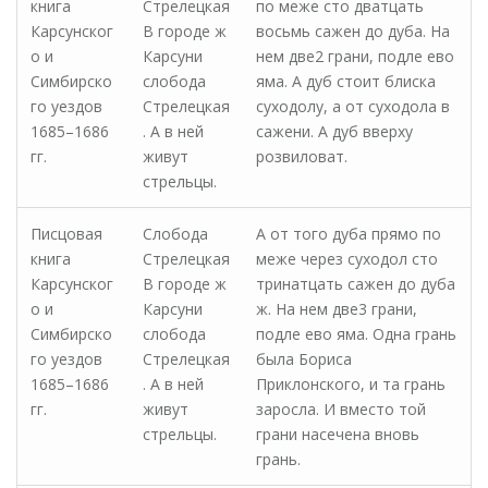
книга
Стрелецкая
по меже сто дватцать
Карсунског
В городе ж
восьмь сажен до дуба. На
о и
Карсуни
нем две2 грани, подле ево
Симбирско
слобода
яма. А дуб стоит блиска
го уездов
Стрелецкая
суходолу, а от суходола в
1685–1686
. А в ней
сажени. А дуб вверху
гг.
живут
розвиловат.
стрельцы.
Писцовая
Слобода
А от того дуба прямо по
книга
Стрелецкая
меже через суходол сто
Карсунског
В городе ж
тринатцать сажен до дуба
о и
Карсуни
ж. На нем две3 грани,
Симбирско
слобода
подле ево яма. Одна грань
го уездов
Стрелецкая
была Бориса
1685–1686
. А в ней
Приклонского, и та грань
гг.
живут
заросла. И вместо той
стрельцы.
грани насечена вновь
грань.