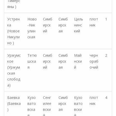
Тимерс
яны )
Устрен
Ново
Симб
Симб
Циль
плот
1
ка
-Ник
ирск
ирск
нинс
ник
(Новое
улин
ий
ая
кий
Никули
ская
но )
Уржумс
Тетю
Симб
Симб
Май
черн
2
кое
шска
ирск
ирск
нски
ораб
(Уржум
я
ий
ая
й
очий
ская
слобод
а)
Баевка
Кузо
Сенг
Симб
Кузо
плот
4
(Баевка
вато
илее
ирск
вато
ник
)
вска
вски
ая
вски
я
й
й