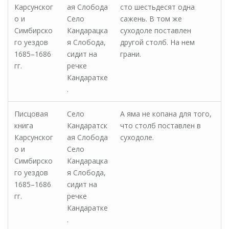
Карсунског
ая Слобода
сто шестьдесят одна
о и
Село
сажень. В том же
Симбирско
Кандарацка
суходоле поставлен
го уездов
я Слобода,
другой столб. На нем
1685–1686
сидит на
грани.
гг.
речке
Кандаратке
.
Писцовая
Село
А яма не копана для того,
книга
Кандаратск
что столб поставлен в
Карсунског
ая Слобода
суходоле.
о и
Село
Симбирско
Кандарацка
го уездов
я Слобода,
1685–1686
сидит на
гг.
речке
Кандаратке
.