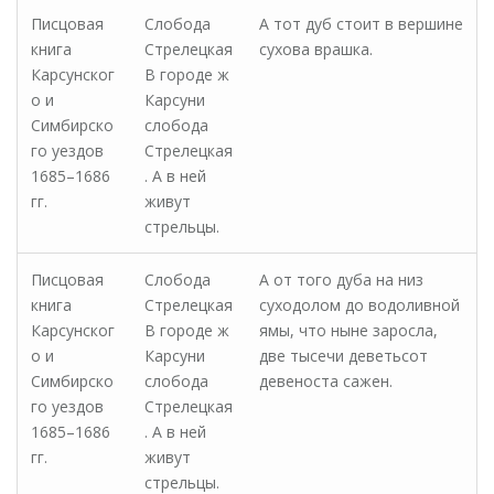
Писцовая
Слобода
А тот дуб стоит в вершине
книга
Стрелецкая
сухова врашка.
Карсунског
В городе ж
о и
Карсуни
Симбирско
слобода
го уездов
Стрелецкая
1685–1686
. А в ней
гг.
живут
стрельцы.
Писцовая
Слобода
А от того дуба на низ
книга
Стрелецкая
суходолом до водоливной
Карсунског
В городе ж
ямы, что ныне заросла,
о и
Карсуни
две тысечи деветьсот
Симбирско
слобода
девеноста сажен.
го уездов
Стрелецкая
1685–1686
. А в ней
гг.
живут
стрельцы.