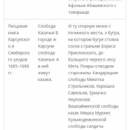
Афоньки Абашевского с
товарыщи.
Писцовая
Слобода
И ту спорную межю с
книга
Казачья В
починного места, з бугра,
Карсунског
городе ж
на котором бугре стояла
о и
Карсуни
сосна з граньми Бориса
Симбирско
слобода
Приклонского, до
го уездов
Казачья. А
большого черного лесу
1685–1686
в ней
Мять Помры отводили
гг.
живут
старожилы: Кандарацкие
казаки.
слободы Микитка
Стрельников, Кирюшка
Савельев, Ермачко
Неупокоев;
Вешкайминской слободы
казак Мишка Мурзин;
Кузьмодемьянской
слободы салдаты