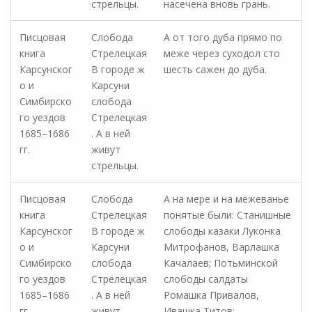
стрельцы.
насечена вновь грань.
Писцовая
Слобода
А от того дуба прямо по
книга
Стрелецкая
меже через суходол сто
Карсунског
В городе ж
шесть сажен до дуба.
о и
Карсуни
Симбирско
слобода
го уездов
Стрелецкая
1685–1686
. А в ней
гг.
живут
стрельцы.
Писцовая
Слобода
А на мере и на межеванье
книга
Стрелецкая
понятые были: Станишные
Карсунског
В городе ж
слободы казаки Луконка
о и
Карсуни
Митрофанов, Варлашка
Симбирско
слобода
Качалаев; Потьминской
го уездов
Стрелецкая
слободы салдаты
1685–1686
. А в ней
Ромашка Привалов,
гг.
живут
Ивашка Титов;