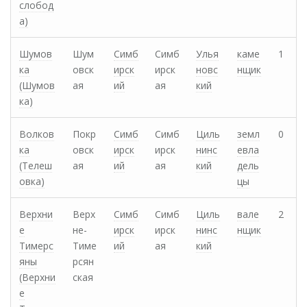
слобод
а)
Шумов
Шум
Симб
Симб
Улья
каме
1
ка
овск
ирск
ирск
новс
нщик
(Шумов
ая
ий
ая
кий
ка)
Волков
Покр
Симб
Симб
Циль
земл
0
ка
овск
ирск
ирск
нинс
евла
(Телеш
ая
ий
ая
кий
дель
овка)
цы
Верхни
Верх
Симб
Симб
Циль
вале
2
е
не-
ирск
ирск
нинс
нщик
Тимерс
Тиме
ий
ая
кий
яны
рсян
(Верхни
ская
е