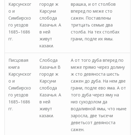
Карсунског
городе ж
врашка, и от столбов
о и
Карсуни
вперед по меже сто
Симбирско
слобода
сажен. Поставлены
го уездов
Казачья. А
тритцать семые два
1685–1686
в ней
столба. На тех столбах
гг.
живут
грани, подле их ямы.
казаки.
Писцовая
Слобода
А от того дуба вперед по
книга
Казачья В
меже прямо через долину
Карсунског
городе ж
ж сто девяноста шесть
о и
Карсуни
сажен до дуба. На нем две
Симбирско
слобода
грани, подле ево яма. А от
го уездов
Казачья. А
того дуба через яму на
1685–1686
в ней
низ суходолом да
гг.
живут
водаливной ямы, что ныне
казаки.
заросла, две тысечи
деветьсот девяноста
сажен.