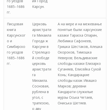
го уездов
ия Город
1685–1686
Карсун.
гг.
Писцовая
Церковь
А на мере и на межеванье
книга
архистрати
понятые были: карсунские
Карсунског
га Михаила
казаки Тараска Опарин,
о и
Города ж
Любимка Сафонеев,
Симбирско
Карсуни в
Гришка Шестаков, Алешка
го уездов
Стрелецко
Окороков, Тимошка
1685–1686
й слободе
Неверов; Вельдиваские
гг.
церковь
слободы казаки Елизарко
архистрати
Суганяев, Елисейка Сухой
га
Конь; Кандарацкие
Михаила.
слободы казак Ивашко
Сосновая,
Марков; деревни
рублена в
Кандарати служилые
угол, с
мурзы Оська Четаев,
трапезою,
Ониська Шетяев.
о дву