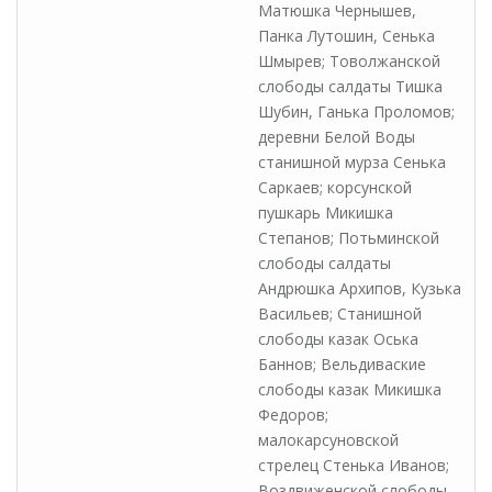
Матюшка Чернышев,
Панка Лутошин, Сенька
Шмырев; Товолжанской
слободы салдаты Тишка
Шубин, Ганька Проломов;
деревни Белой Воды
станишной мурза Сенька
Саркаев; корсунской
пушкарь Микишка
Степанов; Потьминской
слободы салдаты
Андрюшка Архипов, Кузька
Васильев; Станишной
слободы казак Оська
Баннов; Вельдиваские
слободы казак Микишка
Федоров;
малокарсуновской
стрелец Стенька Иванов;
Воздвиженской слободы