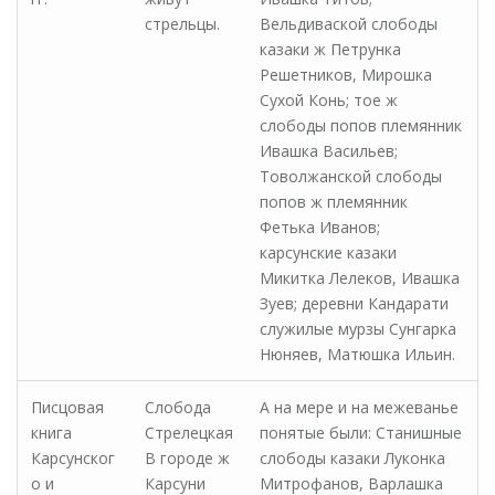
стрельцы.
Вельдиваской слободы
казаки ж Петрунка
Решетников, Мирошка
Сухой Конь; тое ж
слободы попов племянник
Ивашка Васильев;
Товолжанской слободы
попов ж племянник
Фетька Иванов;
карсунские казаки
Микитка Лелеков, Ивашка
Зуев; деревни Кандарати
служилые мурзы Сунгарка
Нюняев, Матюшка Ильин.
Писцовая
Слобода
А на мере и на межеванье
книга
Стрелецкая
понятые были: Станишные
Карсунског
В городе ж
слободы казаки Луконка
о и
Карсуни
Митрофанов, Варлашка