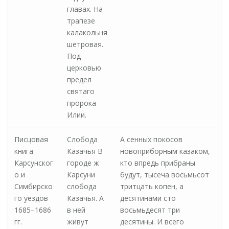
главах. На
трапезе
калакольня
шетровая.
Под
церковью
предел
святаго
пророка
Илии.
Писцовая
Слобода
А сенных покосов
книга
Казачья В
новоприборным казаком,
Карсунског
городе ж
кто впредь прибраны
о и
Карсуни
будут, тысеча восьмьсот
Симбирско
слобода
тритцать копен, а
го уездов
Казачья. А
десятинами сто
1685–1686
в ней
восьмьдесят три
гг.
живут
десятины. И всего