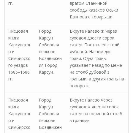
гг.
врагом Станичной
слободы казаков Оськи
Баннова с товарыщи.
Писцовая
Город
Вкруте налево ж через
книга
Карсун
суходол двести сорок
Карсунског
Соборная
сажен. Поставлен столб
о и
церковь
дубовой. На нем две
Симбирско
Воздвижен
грани. Одна грань
го уездов
ия Город
указывает назад по меже
1685–1686
Карсун.
на столб дубовой з
гг.
граньми, а другая грань на
повороте.
Писцовая
Город
Вкруте налево через
книга
Карсун
суходол ж двести сорок
Карсунског
Соборная
сажен на починной столб
о и
церковь
з граньми.
Симбирско
Воздвижен