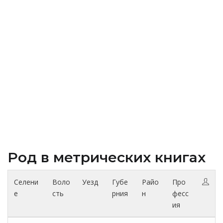
Род в метрических книгах
Селени
Воло
Уезд
Губе
Райо
Про
е
сть
рния
н
фесс
ия