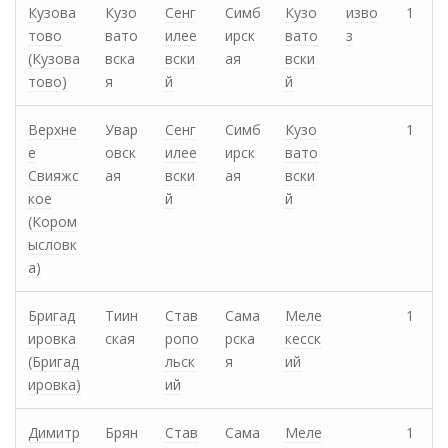
Кузова
Кузо
Сенг
Симб
Кузо
изво
1
тово
вато
илее
ирск
вато
з
(Кузова
вска
вски
ая
вски
тово)
я
й
й
Верхне
Увар
Сенг
Симб
Кузо
1
е
овск
илее
ирск
вато
Свияжс
ая
вски
ая
вски
кое
й
й
(Кором
ысловк
а)
Бригад
Тиин
Став
Сама
Меле
1
ировка
ская
ропо
рска
кесск
(Бригад
льск
я
ий
ировка)
ий
Димитр
Брян
Став
Сама
Меле
1