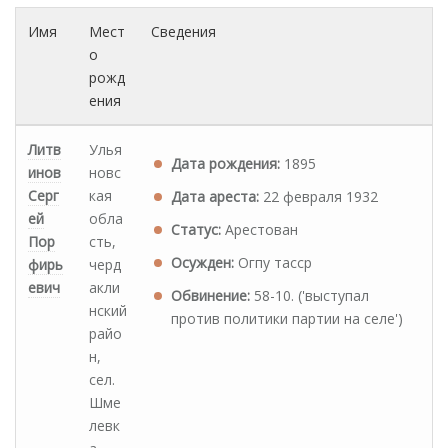
Имя
Мест
Сведения
о
рожд
ения
Литв
Улья
Дата рождения:
1895
инов
новс
Серг
кая
Дата ареста:
22 февраля 1932
ей
обла
Статус:
Арестован
Пор
сть,
Осужден:
Огпу тасср
фирь
черд
евич
акли
Обвинение:
58-10. ('выступал
нский
против политики партии на селе')
райо
н,
сел.
Шме
левк