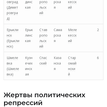
овград
динс
ропо
рска
кесск
(Димит
кая
льск
я
ий
ровгра
ий
д)
Ерыкли
Ерык
Став
Сама
Меле
2
нск
линс
ропо
рска
кесск
(Ерыкли
кая
льск
я
ий
нск)
ий
Шмеле
Кузн
Спас
Каза
Стар
6
вка
ечих
ский
нска
омай
(Шмеле
инск
я
нски
вка)
ая
й
Жертвы политических
репрессий