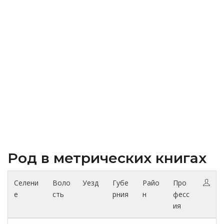
Род в метрических книгах
Селени
Воло
Уезд
Губе
Райо
Про
е
сть
рния
н
фесс
ия