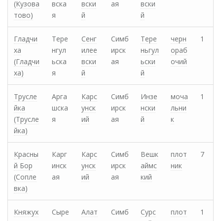
(Кузова
вска
вски
ая
вски
тово)
я
й
й
Гладчи
Тере
Сенг
Симб
Тере
черн
1
ха
нгул
илее
ирск
ньгул
ораб
(Гладчи
ьска
вски
ая
ьски
очий
ха)
я
й
й
Трусле
Арга
Карс
Симб
Инзе
моча
1
йка
шска
унск
ирск
нски
льни
(Трусле
я
ий
ая
й
к
йка)
Красны
Карг
Карс
Симб
Вешк
плот
7
й Бор
инск
унск
ирск
аймс
ник
(Сопле
ая
ий
ая
кий
вка)
Княжух
Сыре
Алат
Симб
Сурс
плот
1