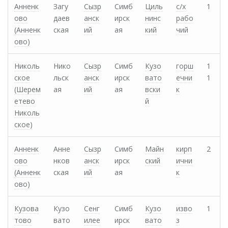
Анненк
Загу
Сызр
Симб
Циль
с/х
1
ово
даев
анск
ирск
нинс
рабо
(Анненк
ская
ий
ая
кий
чий
ово)
Николь
Нико
Сызр
Симб
Кузо
горш
1
ское
льск
анск
ирск
вато
ечни
1
(Шерем
ая
ий
ая
вски
к
етево
й
Николь
ское)
Анненк
Анне
Сызр
Симб
Майн
кирп
2
ово
нков
анск
ирск
ский
ични
(Анненк
ская
ий
ая
к
ово)
Кузова
Кузо
Сенг
Симб
Кузо
изво
1
тово
вато
илее
ирск
вато
з