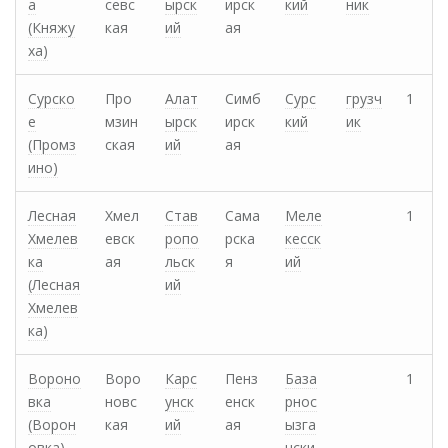
а
севс
ырск
ирск
кий
ник
(Княжу
кая
ий
ая
ха)
Сурско
Про
Алат
Симб
Сурс
грузч
1
е
мзин
ырск
ирск
кий
ик
(Промз
ская
ий
ая
ино)
Лесная
Хмел
Став
Сама
Меле
1
Хмелев
евск
ропо
рска
кесск
ка
ая
льск
я
ий
(Лесная
ий
Хмелев
ка)
Вороно
Воро
Карс
Пенз
База
1
вка
новс
унск
енск
рнос
(Ворон
кая
ий
ая
ызга
овка)
нски