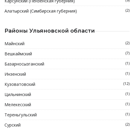
(9)
Карсунский (Пензенская губерния)
(2)
Алатырский (Симбирская губерния)
Районы Ульяновской области
(2)
Майнский
(7)
Вешкаймский
(1)
Базарносызганский
(1)
Инзенский
(12)
Кузоватовский
(1)
Цильнинский
(1)
Мелекесский
(1)
Тереньгульский
(2)
Сурский