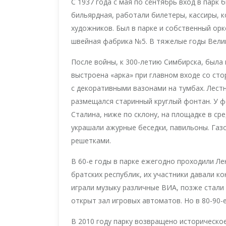
С 1937 года с мая по сентябрь вход в парк 
бильярдная, работали билетеры, кассиры, 
художников. Был в парке и собственный орк
швейная фабрика №5. В тяжелые годы Велик
После войны, к 300-летию Симбирска, была 
выстроена «арка» при главном входе со ст
с декоративными вазонами на тумбах. Лестн
размещался старинный круглый фонтан. У ф
Сталина, ниже по склону, на площадке в ср
украшали ажурные беседки, павильоны. Га
решетками.
В 60-е годы в парке ежегодно проходили Л
братских республик, их участники давали к
играли музыку различные ВИА, позже стали 
открыт зал игровых автоматов. Но в 80-90-
В 2010 году парку возвращено историческо