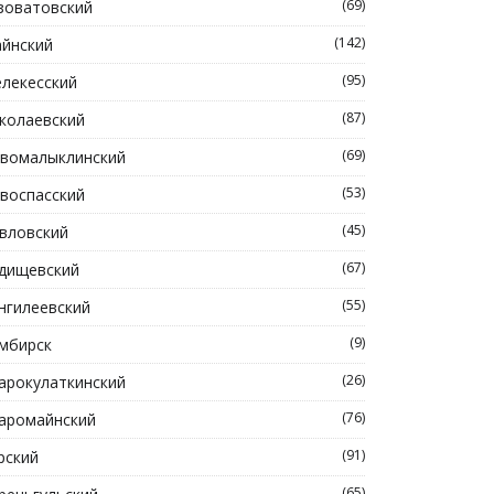
(69)
зоватовский
(142)
йнский
(95)
лекесский
(87)
колаевский
(69)
вомалыклинский
(53)
воспасский
(45)
вловский
(67)
дищевский
(55)
нгилеевский
(9)
мбирск
(26)
арокулаткинский
(76)
аромайнский
(91)
рский
(65)