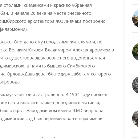
я столами, скамейками и красиво убранная
бан. В начале 20 века на месте снесенного
 симбирского архитектора Ф.О.Ливчака построено
 филармонии).
олько. Оно дано ему городскими жителями и, по
ирска Великим Князем Владимиром Александровичем в
у, что существовавшая возле него водоподъемная
ладимирскою, в память бывшего Симбирского
ча Орлова-Давыдова, благодаря заботам которого
опровода.
ых музыкантов и гастролеров. В 1904 году прошел
оветской власти в парке проводились митинги,
а был открыт Народный дом имени Я.М.Свердлова.
адимирский сад был переименован в парк имени