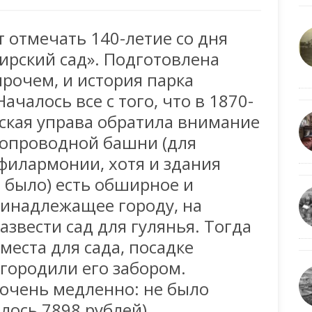
т отмечать 140-летие со дня
ирский сад». Подготовлена
рочем, и история парка
чалось все с того, что в 1870-
дская управа обратила внимание
одопроводной башни (для
 филармонии, хотя и здания
 было) есть обширное и
ринадлежащее городу, на
звести сад для гулянья. Тогда
места для сада, посадке
огородили его забором.
очень медленно: не было
лось 7898 рублей).