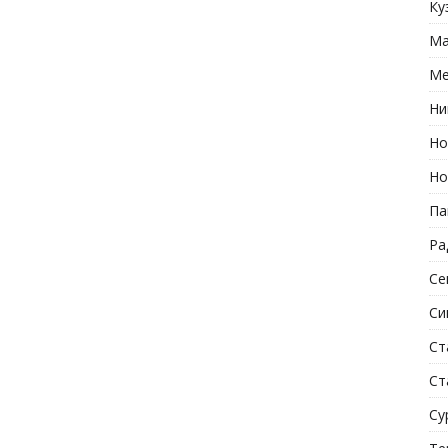
Ку
Ма
Ме
Ни
Но
Но
Па
Ра
Се
Си
Ст
Ст
Су