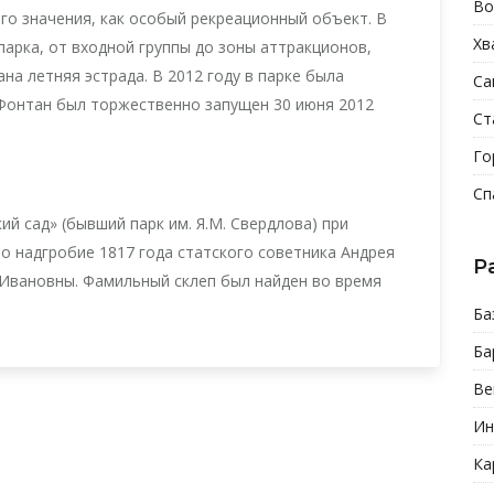
Во
о значения, как особый рекреационный объект. В
Хв
парка, от входной группы до зоны аттракционов,
а летняя эстрада. В 2012 году в парке была
Са
 Фонтан был торжественно запущен 30 июня 2012
Ст
Го
Сп
ий сад» (бывший парк им. Я.М. Свердлова) при
 надгробие 1817 года статского советника Андрея
Р
 Ивановны. Фамильный склеп был найден во время
Ба
Ба
Ве
Ин
Ка