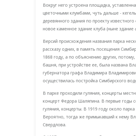
Вокруг него устроена площадка, уставленна
цветочными клумбами, чуть дальше - кегель
деревянного здания по проекту известного
новое каменное здание клуба (ныне здание
Версий происхождения названия парка неск
рассказу одних, в память посещения Симб
1868 году, а по объяснению других, потом
башня, при устройстве ее, была названа В
губернатора графа Владимира Владимирови
осуществилась постройка Симбирского вод
В парке проходили гуляния, концерты местн
концерт Федора Шаляпина. В первые годы с
гуляния, концерты. В 1919 году около парк
Вероятно, тогда же примыкавший к нему Вл
Свердлова.