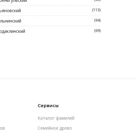
реньгульский
(113)
ьяновский
(94)
льнинский
(69)
рдаклинский
Сервисы
Каталог фамилий
ов
Cемейное древо