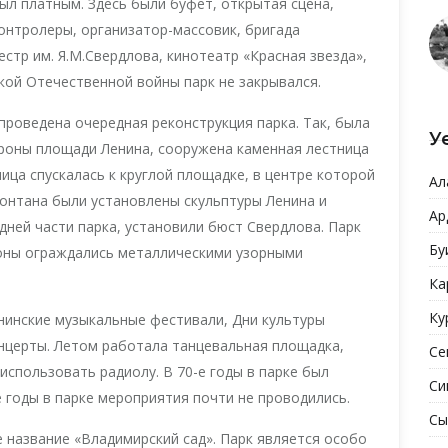
был платным. Здесь были буфет, открытая сцена,
контролеры, организатор-массовик, бригада
естр им. Я.М.Свердлова, кинотеатр «Красная звезда»,
ой Отечественной войны парк не закрывался.
проведена очередная реконструкция парка. Так, была
У
ороны площади Ленина, сооружена каменная лестница
ица спускалась к круглой площадке, в центре которой
Ал
онтана были установлены скульптуры Ленина и
Ар
едней части парка, установили бюст Свердлова. Парк
Бу
зоны ограждались металлическими узорными
Ка
Ку
енинские музыкальные фестивали, Дни культуры
онцерты. Летом работала танцевальная площадка,
Се
использовать радиолу. В 70-е годы в парке был
Си
е годы в парке мероприятия почти не проводились.
Сы
е название «Владимирский сад». Парк является особо