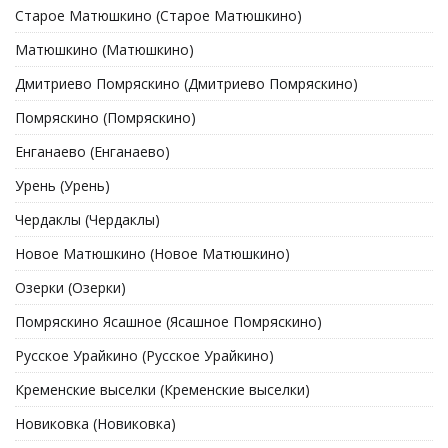
Старое Матюшкино (Старое Матюшкино)
Матюшкино (Матюшкино)
Дмитриево Помряскино (Дмитриево Помряскино)
Помряскино (Помряскино)
Енганаево (Енганаево)
Урень (Урень)
Чердаклы (Чердаклы)
Новое Матюшкино (Новое Матюшкино)
Озерки (Озерки)
Помряскино Ясашное (Ясашное Помряскино)
Русское Урайкино (Русское Урайкино)
Кременские выселки (Кременские выселки)
Новиковка (Новиковка)