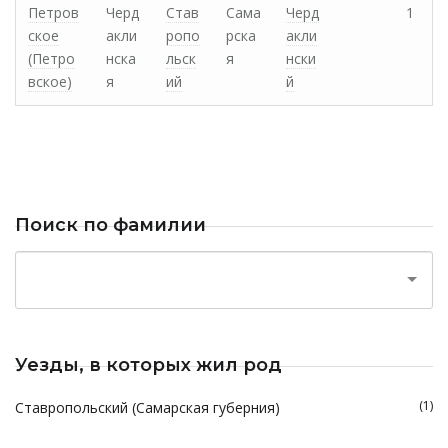
Петров
Черд
Став
Сама
Черд
1
ское
акли
ропо
рска
акли
(Петро
нска
льск
я
нски
вское)
я
ий
й
Поиск по фамилии
Уезды, в которых жил род
(1)
Ставропольский (Самарская губерния)