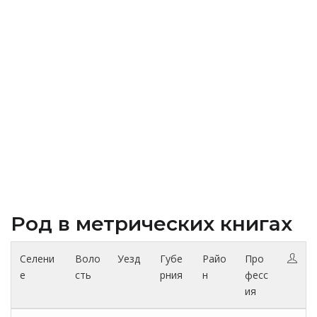
Род в метрических книгах
Селени
Воло
Уезд
Губе
Райо
Про
е
сть
рния
н
фесс
ия