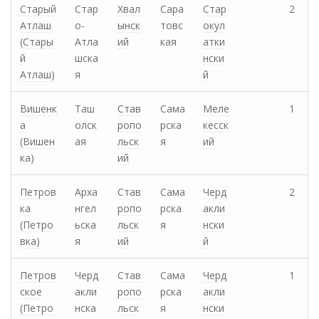
Старый
Стар
Хвал
Сара
Стар
2
Атлаш
о-
ынск
товс
окул
(Стары
Атла
ий
кая
атки
й
шска
нски
Атлаш)
я
й
Вишенк
Таш
Став
Сама
Меле
1
а
олск
ропо
рска
кесск
(Вишен
ая
льск
я
ий
ка)
ий
Петров
Арха
Став
Сама
Черд
2
ка
нгел
ропо
рска
акли
(Петро
ьска
льск
я
нски
вка)
я
ий
й
Петров
Черд
Став
Сама
Черд
1
ское
акли
ропо
рска
акли
(Петро
нска
льск
я
нски