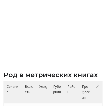
Род в метрических книгах
Селени
Воло
Уезд
Губе
Райо
Про
е
сть
рния
н
фесс
ия