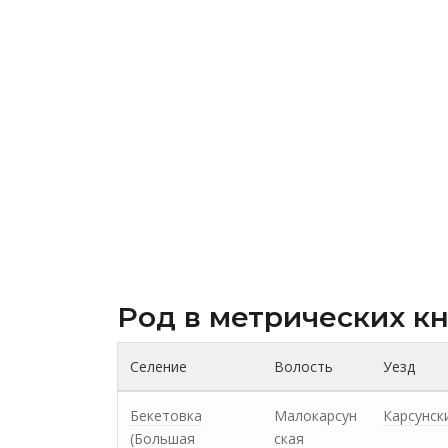
Род в метрических к
Селение
Волость
Уезд
Бекетовка
Малокарсун
Карсунск
(Большая
ская