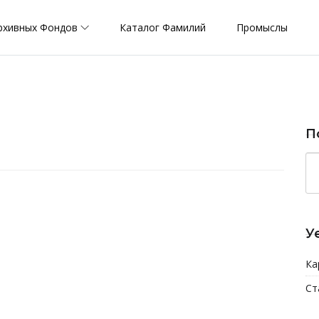
рхивных Фондов
Каталог Фамилий
Промыслы
П
У
Ка
Ст