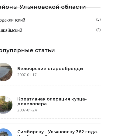
айоны Ульяновской области
(5)
рдаклинский
(2)
шкаймский
опулярные статьи
Белоярские старообрядцы
2007-01-17
Креативная операция купца-
девелопера
2007-01-24
Симбирску - Ульяновску 362 года.