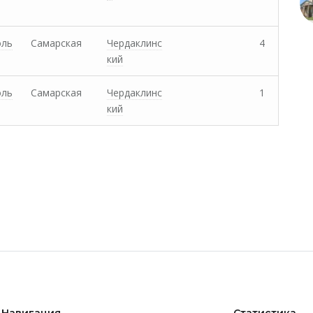
оль
Самарская
Чердаклинс
4
кий
оль
Самарская
Чердаклинс
1
кий