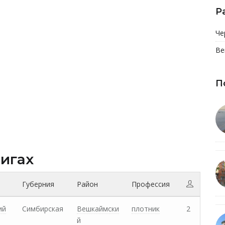
Р
Че
Ве
П
нигах
Губерния
Район
Профессия
ий
Симбирская
Вешкаймски
плотник
2
й