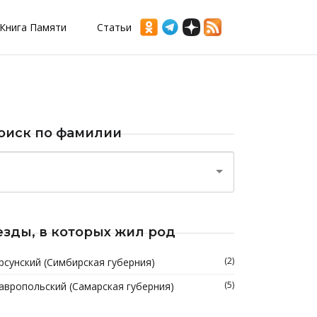
Книга Памяти
Статьи
оиск по фамилии
езды, в которых жил род
(2)
рсунский (Симбирская губерния)
(5)
авропольский (Самарская губерния)