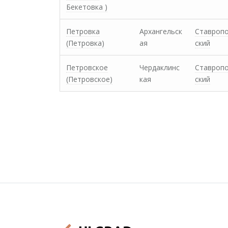
Бекетовка )
Петровка
Архангельск
Ставроп
(Петровка)
ая
ский
Петровское
Чердаклинс
Ставроп
(Петровское)
кая
ский