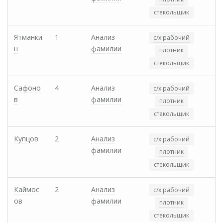
стекольщик
Ятманки
1
Анализ
с/х рабочий
н
фамилии
плотник
стекольщик
Сафоно
4
Анализ
с/х рабочий
в
фамилии
плотник
стекольщик
Купцов
2
Анализ
с/х рабочий
фамилии
плотник
стекольщик
Каймос
2
Анализ
с/х рабочий
ов
фамилии
плотник
стекольщик