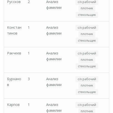
Руссков
2
Анализ
с/х рабочий
фамилии
плотник
стекольщик
Констан
1
Анализ
с/х рабочий
тинов
фамилии
плотник
стекольщик
Ракчеев
1
Анализ
с/х рабочий
фамилии
плотник
стекольщик
Бурхано
3
Анализ
с/х рабочий
в
фамилии
плотник
стекольщик
Карпов
1
Анализ
с/х рабочий
фамилии
плотник