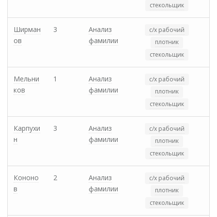
стекольщик
Ширман
3
Анализ
с/х рабочий
ов
фамилии
плотник
стекольщик
Мельни
1
Анализ
с/х рабочий
ков
фамилии
плотник
стекольщик
Карпухи
3
Анализ
с/х рабочий
н
фамилии
плотник
стекольщик
Кононо
2
Анализ
с/х рабочий
в
фамилии
плотник
стекольщик