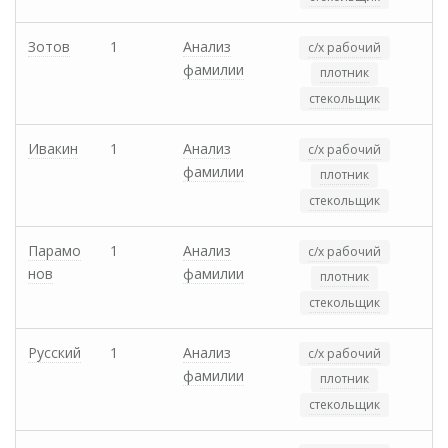
Зотов
1
Анализ
с/х рабочий
фамилии
плотник
стекольщик
Ивакин
1
Анализ
с/х рабочий
фамилии
плотник
стекольщик
Парамо
1
Анализ
с/х рабочий
нов
фамилии
плотник
стекольщик
Русский
1
Анализ
с/х рабочий
фамилии
плотник
стекольщик