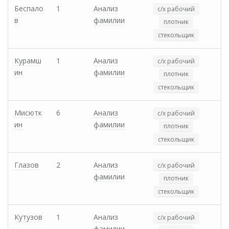
Беспало
1
Анализ
с/х рабочий
в
фамилии
плотник
стекольщик
Курамш
1
Анализ
с/х рабочий
ин
фамилии
плотник
стекольщик
Мисютк
6
Анализ
с/х рабочий
ин
фамилии
плотник
стекольщик
Глазов
2
Анализ
с/х рабочий
фамилии
плотник
стекольщик
Кутузов
1
Анализ
с/х рабочий
фамилии