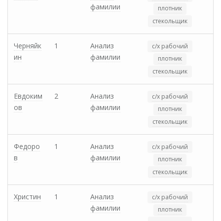
фамилии
плотник
стекольщик
Черняйк
1
Анализ
с/х рабочий
ин
фамилии
плотник
стекольщик
Евдоким
2
Анализ
с/х рабочий
ов
фамилии
плотник
стекольщик
Федоро
1
Анализ
с/х рабочий
в
фамилии
плотник
стекольщик
Христин
1
Анализ
с/х рабочий
фамилии
плотник