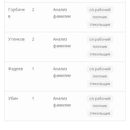
Горбаче
2
Анализ
с/х рабочий
в
фамилии
плотник
стекольщик
Утенков
2
Анализ
с/х рабочий
фамилии
плотник
стекольщик
Фадеев
1
Анализ
с/х рабочий
фамилии
плотник
стекольщик
Убин
1
Анализ
с/х рабочий
фамилии
плотник
стекольщик