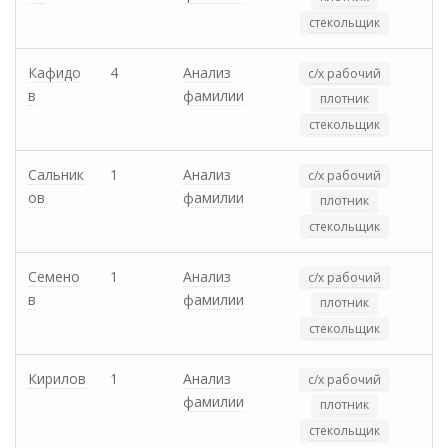
стекольщик
Кафидо
4
Анализ
с/х рабочий
в
фамилии
плотник
стекольщик
Сальник
1
Анализ
с/х рабочий
ов
фамилии
плотник
стекольщик
Семено
1
Анализ
с/х рабочий
в
фамилии
плотник
стекольщик
Кирилов
1
Анализ
с/х рабочий
фамилии
плотник
стекольщик