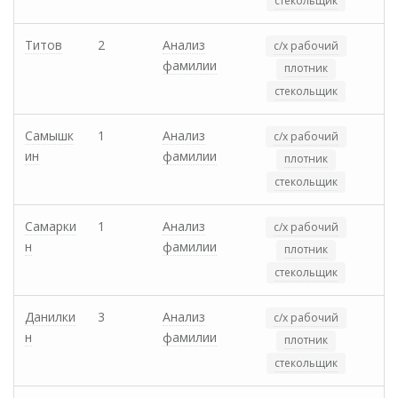
стекольщик
Титов
2
Анализ
с/х рабочий
фамилии
плотник
стекольщик
Самышк
1
Анализ
с/х рабочий
ин
фамилии
плотник
стекольщик
Самарки
1
Анализ
с/х рабочий
н
фамилии
плотник
стекольщик
Данилки
3
Анализ
с/х рабочий
н
фамилии
плотник
стекольщик