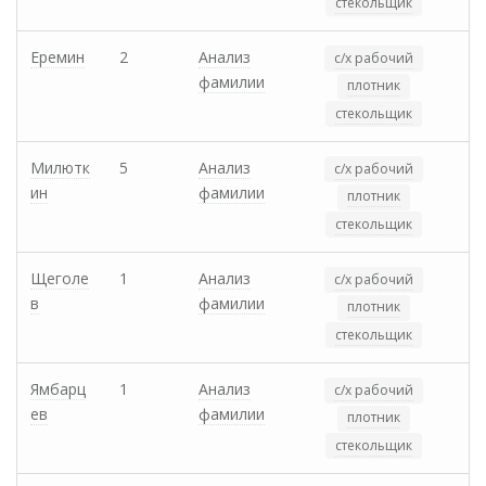
стекольщик
Еремин
2
Анализ
с/х рабочий
фамилии
плотник
стекольщик
Милютк
5
Анализ
с/х рабочий
ин
фамилии
плотник
стекольщик
Щеголе
1
Анализ
с/х рабочий
в
фамилии
плотник
стекольщик
Ямбарц
1
Анализ
с/х рабочий
ев
фамилии
плотник
стекольщик