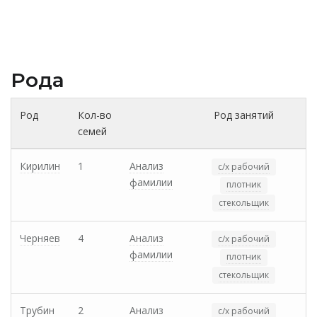
Рода
Род
Кол-во
Род занятий
семей
Кирилин
1
Анализ
с/х рабочий
фамилии
плотник
стекольщик
Черняев
4
Анализ
с/х рабочий
фамилии
плотник
стекольщик
Трубин
2
Анализ
с/х рабочий