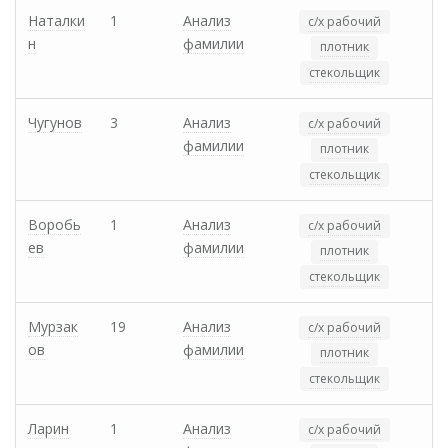
Наталки
1
Анализ
с/х рабочий
н
фамилии
плотник
стекольщик
Чугунов
3
Анализ
с/х рабочий
фамилии
плотник
стекольщик
Воробь
1
Анализ
с/х рабочий
ев
фамилии
плотник
стекольщик
Мурзак
19
Анализ
с/х рабочий
ов
фамилии
плотник
стекольщик
Ларин
1
Анализ
с/х рабочий