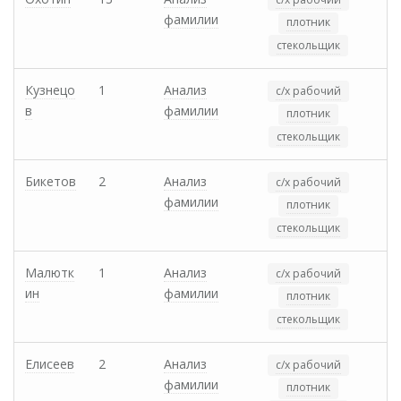
фамилии
плотник
стекольщик
Кузнецо
1
Анализ
с/х рабочий
в
фамилии
плотник
стекольщик
Бикетов
2
Анализ
с/х рабочий
фамилии
плотник
стекольщик
Малютк
1
Анализ
с/х рабочий
ин
фамилии
плотник
стекольщик
Елисеев
2
Анализ
с/х рабочий
фамилии
плотник