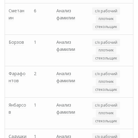
Сметан
6
Анализ
с/х рабочий
ин
фамилии
плотник
стекольщик
Борзов
1
Анализ
с/х рабочий
фамилии
плотник
стекольщик
Фарафо
2
Анализ
с/х рабочий
нтов
фамилии
плотник
стекольщик
Янбарсо
1
Анализ
с/х рабочий
в
фамилии
плотник
стекольщик
Садушки
1
Анализ
с/х рабочий