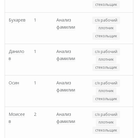
стекольщик
Бухарев
1
Анализ
с/х рабочий
фамилии
плотник
стекольщик
Данило
1
Анализ
с/х рабочий
в
фамилии
плотник
стекольщик
Осин
1
Анализ
с/х рабочий
фамилии
плотник
стекольщик
Моисее
2
Анализ
с/х рабочий
в
фамилии
плотник
стекольщик