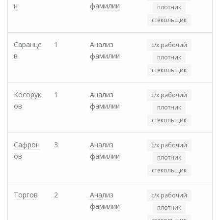
н
фамилии
плотник
стекольщик
Саранце
1
Анализ
с/х рабочий
в
фамилии
плотник
стекольщик
Косорук
1
Анализ
с/х рабочий
ов
фамилии
плотник
стекольщик
Сафрон
3
Анализ
с/х рабочий
ов
фамилии
плотник
стекольщик
Торгов
2
Анализ
с/х рабочий
фамилии
плотник