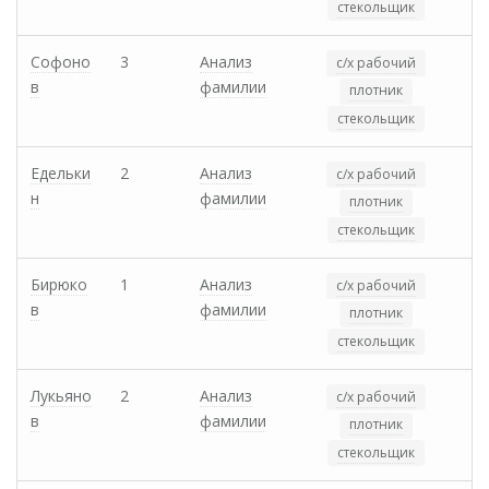
стекольщик
Софоно
3
Анализ
с/х рабочий
в
фамилии
плотник
стекольщик
Едельки
2
Анализ
с/х рабочий
н
фамилии
плотник
стекольщик
Бирюко
1
Анализ
с/х рабочий
в
фамилии
плотник
стекольщик
Лукьяно
2
Анализ
с/х рабочий
в
фамилии
плотник
стекольщик