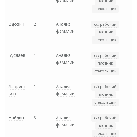
плотник
стекольщик
Вдовин
2
Анализ
с/х рабочий
фамилии
плотник
стекольщик
Буслаев
1
Анализ
с/х рабочий
фамилии
плотник
стекольщик
Лаврент
1
Анализ
с/х рабочий
ьев
фамилии
плотник
стекольщик
Найдин
3
Анализ
с/х рабочий
фамилии
плотник
стекольщик