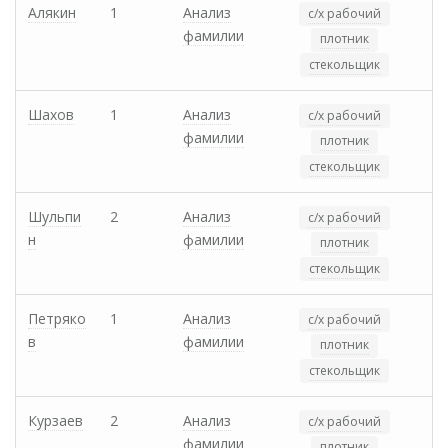
Алякин
1
Анализ
с/х рабочий
фамилии
плотник
стекольщик
Шахов
1
Анализ
с/х рабочий
фамилии
плотник
стекольщик
Шульпи
2
Анализ
с/х рабочий
н
фамилии
плотник
стекольщик
Петряко
1
Анализ
с/х рабочий
в
фамилии
плотник
стекольщик
Курзаев
2
Анализ
с/х рабочий
фамилии
плотник