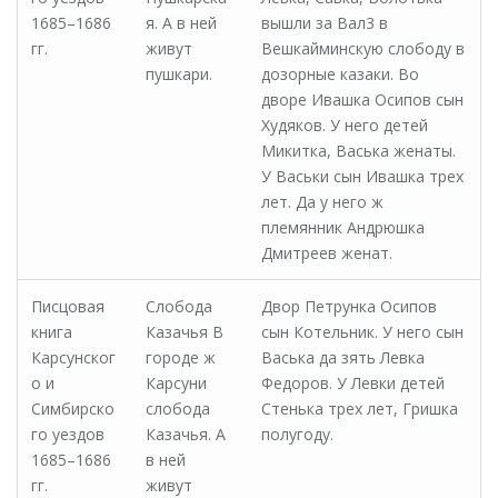
1685–1686
я. А в ней
вышли за Вал3 в
гг.
живут
Вешкайминскую слободу в
пушкари.
дозорные казаки. Во
дворе Ивашка Осипов сын
Худяков. У него детей
Микитка, Васька женаты.
У Васьки сын Ивашка трех
лет. Да у него ж
племянник Андрюшка
Дмитреев женат.
Писцовая
Слобода
Двор Петрунка Осипов
книга
Казачья В
сын Котельник. У него сын
Карсунског
городе ж
Васька да зять Левка
о и
Карсуни
Федоров. У Левки детей
Симбирско
слобода
Стенька трех лет, Гришка
го уездов
Казачья. А
полугоду.
1685–1686
в ней
гг.
живут