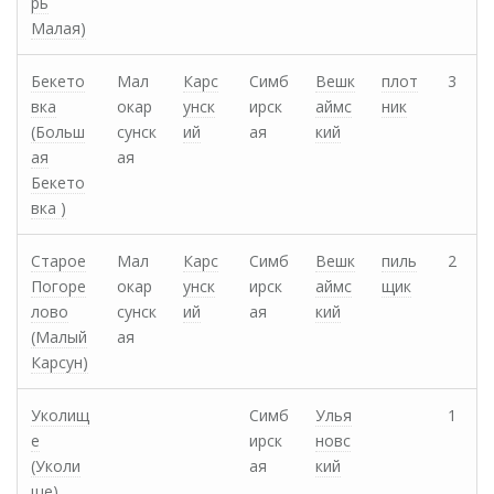
рь
Малая)
Бекето
Мал
Карс
Симб
Вешк
плот
3
вка
окар
унск
ирск
аймс
ник
(Больш
сунск
ий
ая
кий
ая
ая
Бекето
вка )
Старое
Мал
Карс
Симб
Вешк
пиль
2
Погоре
окар
унск
ирск
аймс
щик
лово
сунск
ий
ая
кий
(Малый
ая
Карсун)
Уколищ
Симб
Улья
1
е
ирск
новс
(Уколи
ая
кий
ще)