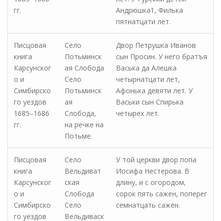
гг.
Андрюшка1, Филька
пятнатцати лет.
Писцовая
Село
Двор Петрушка Иванов
книга
Потьминск
сын Просин. У него братъя
Карсунског
ая Слобода
Васька да Алешка
о и
Село
четырнатцати лет,
Симбирско
Потьминск
Афонька девяти лет. У
го уездов
ая
Васьки сын Спирька
1685–1686
Слобода,
четырех лет.
гг.
на речке на
Потьме.
Писцовая
Село
У той церкви двор попа
книга
Вельдиват
Иосифа Нестерова. В
Карсунског
ская
длину, и с огородом,
о и
Слобода
сорок пять сажен, поперег
Симбирско
Село
семнатцать сажен.
го уездов
Вельдиваск