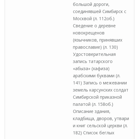
большой дороги,
соединявшей Симбирск с
Москвой (л. 112об.)
Сведение о деревне
новокрещенов
(язычников, принявших
православие) (л. 130)
Удостоверительная
запись татарского
«абыза» (хафиза)
арабскими буквами (л.
141) Запись о межевании
земель карсунских солдат
Симбирской приказной
палатой (л. 158об.)
Описание здания,
кладбища, дворов, утвари
и книг сельской церкви (л.
182) Список беглых