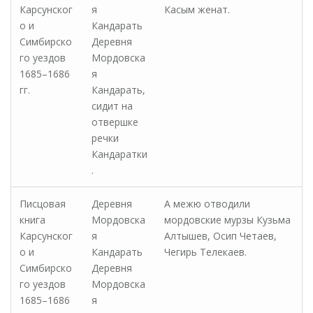
Карсунског
я
Касым женат.
о и
Кандарать
Симбирско
Деревня
го уездов
Мордовска
1685–1686
я
гг.
Кандарать,
сидит на
отвершке
речки
Кандаратки
.
Писцовая
Деревня
А межю отводили
книга
Мордовска
мордовские мурзы Кузьма
Карсунског
я
Алтышев, Осип Четаев,
о и
Кандарать
Чегирь Телекаев.
Симбирско
Деревня
го уездов
Мордовска
1685–1686
я