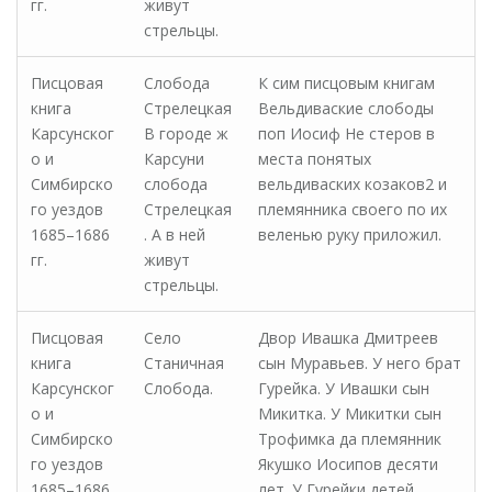
гг.
живут
стрельцы.
Писцовая
Слобода
К сим писцовым книгам
книга
Стрелецкая
Вельдиваские слободы
Карсунског
В городе ж
поп Иосиф Не стеров в
о и
Карсуни
места понятых
Симбирско
слобода
вельдиваских козаков2 и
го уездов
Стрелецкая
племянника своего по их
1685–1686
. А в ней
веленью руку приложил.
гг.
живут
стрельцы.
Писцовая
Село
Двор Ивашка Дмитреев
книга
Станичная
сын Муравьев. У него брат
Карсунског
Слобода.
Гурейка. У Ивашки сын
о и
Микитка. У Микитки сын
Симбирско
Трофимка да племянник
го уездов
Якушко Иосипов десяти
1685–1686
лет. У Гурейки детей