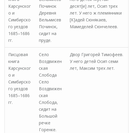
Карсунског
Починок
десят[и] лет, Осип трех
о и
Деревня
лет. У него ж племянники
Симбирско
Вельмисев
[К]адей Сюнякаев,
го уездов
Починок,
Мамеделей Сюнчелеев.
1685–1686
сидит на
гг.
пруде.
Писцовая
Село
Двор Григорей Тимофеев.
книга
Воздвижен
У него детей Осип семи
Карсунског
ская
лет, Максим трех лет.
о и
Слобода
Симбирско
Село
го уездов
Воздвижен
1685–1686
ская
гг.
Слобода,
сидит на
Большой
речке
Горенке.