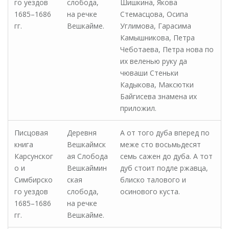
го уездов
слобода,
Шишкина, Якова
1685–1686
на речке
Стемасцова, Осипа
гг.
Вешкайме.
Углимова, Гарасима
Камышникова, Петра
Чеботаева, Петра нова по
их веленью руку да
чюваши Стеньки
Кадыкова, Максютки
Байгисева знамена их
приложил.
Писцовая
Деревня
А от того дуба вперед по
книга
Вешкаймск
меже сто восьмьдесят
Карсунског
ая Слобода
семь сажен до дуба. А тот
о и
Вешкаймин
дуб стоит подле ржавца,
Симбирско
ская
блиско талового и
го уездов
слобода,
осинового куста.
1685–1686
на речке
гг.
Вешкайме.