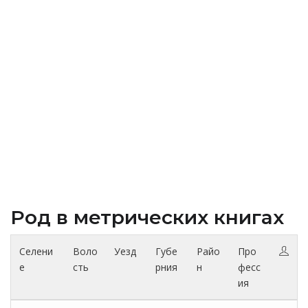
Род в метрических книгах
Селени
Воло
Уезд
Губе
Райо
Про
е
сть
рния
н
фесс
ия