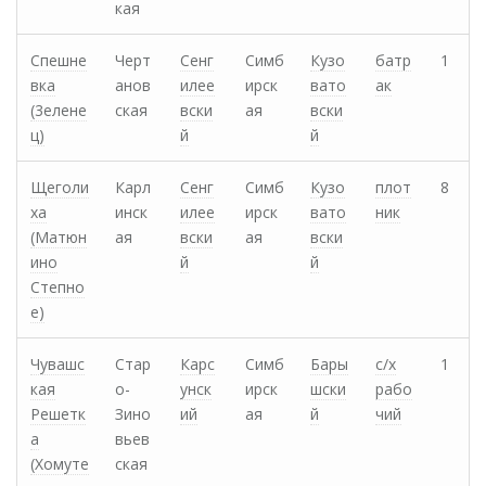
кая
Спешне
Черт
Сенг
Симб
Кузо
батр
1
вка
анов
илее
ирск
вато
ак
(3елене
ская
вски
ая
вски
ц)
й
й
Щеголи
Карл
Сенг
Симб
Кузо
плот
8
ха
инск
илее
ирск
вато
ник
(Матюн
ая
вски
ая
вски
ино
й
й
Степно
е)
Чувашс
Стар
Карс
Симб
Бары
с/х
1
кая
о-
унск
ирск
шски
рабо
Решетк
Зино
ий
ая
й
чий
а
вьев
(Хомуте
ская