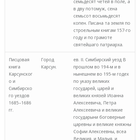
семьдесят четей в поле, а
в дву потомуж, сена
семьсот восьмьдесят
копен. Писана та земля по
строельным книгам 157-го
году и по грамоте
святейшаго патриарха.
Писцовая
Город
ев. II. Симбирский уезд В
книга
Карсун.
прошлом во 194-м и в
Карсунског
нынешнем во 195-м годех
о и
по указу великих
Симбирско
государей, царей и
го уездов
великих князей Иоанна
1685–1686
Алексеевича, Петра
гг.
Алексеевича и великие
государыни боговерные
царевны и великие княжны
Софии Алексеевны, всеа
Великия, и Малыя, и