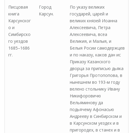
Писцовая
Город
По указу великих
книга
Карсун.
государей, царей и
Карсунског
великих князей Иоанна
о и
Алексеевича, Петра
Симбирско
Алексеевича, всеа
го уездов
Великия, и Малыя, и
1685–1686
Белыя Росии самодержцев
гг.
и по наказу, каков дан ис
Приказу Казанского
дворца за приписью дьяка
Григорья Протопопова, в
нынешнем во 193-м году
велено стольнику Ивану
Никифоровичю
Вельяминову да
подьячему Афонасью
Андрееву в Синбирском и
в Карсунском уездех и в
пригородех, в станех и в