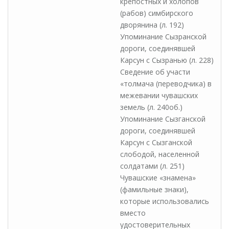
крепостных и холопов
(рабов) симбирского
дворянина (л. 192)
Упоминание Сызранской
дороги, соединявшей
Карсун с Сызранью (л. 228)
Сведение об участи
«толмача (переводчика) в
межевании чувашских
земель (л. 240об.)
Упоминание Сызганской
дороги, соединявшей
Карсун с Сызганской
слободой, населенной
солдатами (л. 251)
Чувашские «знамена»
(фамильные знаки),
которые использовались
вместо
удостоверительных