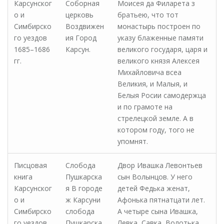
Карсунског
Соборная
Моисея да Филарета з
о и
церковь
братьею, что тот
Симбирско
Воздвижен
монастырь построен по
го уездов
ия Город
указу блаженные памяти
1685–1686
Карсун.
великого государя, царя и
гг.
великого князя Алексея
Михайловича всеа
Великия, и Малыя, и
Белыя Росии самодержца
и по грамоте на
стрелецкой земле. А в
котором году, того не
упомнят.
Писцовая
Слобода
Двор Ивашка Левонтьев
книга
Пушкарска
сын Волынцов. У него
Карсунског
я В городе
детей Федька женат,
о и
ж Карсуни
Афонька пятнатцати лет.
Симбирско
слобода
А четыре сына Ивашка,
го уездов
Пушкарска
Левка, Савка, Волотька