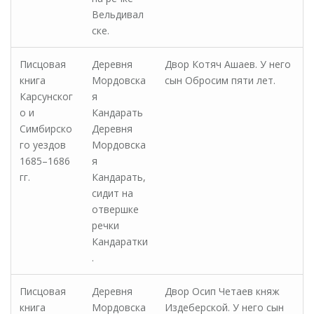
Вельдивал
ске.
Писцовая
Деревня
Двор Котяч Ашаев. У него
книга
Мордовска
сын Обросим пяти лет.
Карсунског
я
о и
Кандарать
Симбирско
Деревня
го уездов
Мордовска
1685–1686
я
гг.
Кандарать,
сидит на
отвершке
речки
Кандаратки
.
Писцовая
Деревня
Двор Осип Четаев княж
книга
Мордовска
Издеберской. У него сын