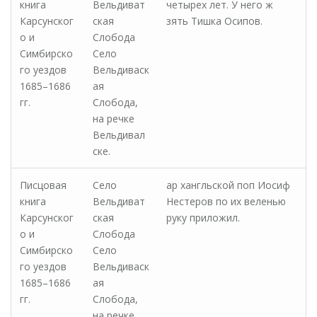
книга
Вельдиват
четырех лет. У него ж
Карсунског
ская
зять Тишка Осипов.
о и
Слобода
Симбирско
Село
го уездов
Вельдиваск
1685–1686
ая
гг.
Слобода,
на речке
Вельдивал
ске.
Писцовая
Село
ар­ хангльской поп Иосиф
книга
Вельдиват
Нестеров по их веленью
Карсунског
ская
руку приложил.
о и
Слобода
Симбирско
Село
го уездов
Вельдиваск
1685–1686
ая
гг.
Слобода,
на речке