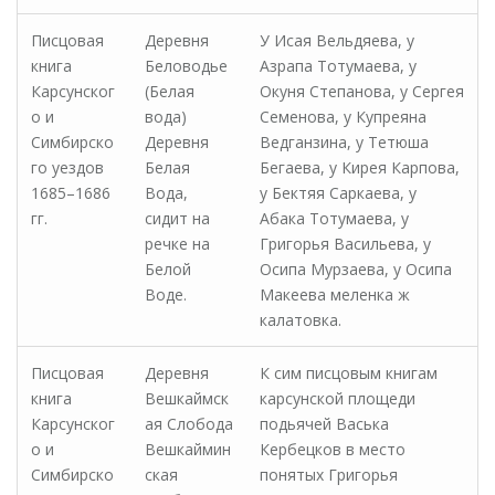
Писцовая
Деревня
У Исая Вельдяева, у
книга
Беловодье
Азрапа Тотумаева, у
Карсунског
(Белая
Окуня Степанова, у Сергея
о и
вода)
Семенова, у Купреяна
Симбирско
Деревня
Ведганзина, у Тетюша
го уездов
Белая
Бегаева, у Кирея Карпова,
1685–1686
Вода,
у Бектяя Саркаева, у
гг.
сидит на
Абака Тотумаева, у
речке на
Григорья Васильева, у
Белой
Осипа Мурзаева, у Осипа
Воде.
Макеева меленка ж
калатовка.
Писцовая
Деревня
К сим писцовым книгам
книга
Вешкаймск
карсунской площеди
Карсунског
ая Слобода
подьячей Васька
о и
Вешкаймин
Кербецков в место
Симбирско
ская
понятых Григорья