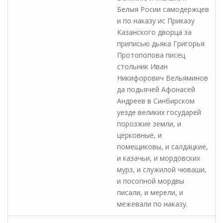
Белыя Росии самодержцев
и по наказу ис Приказу
Казанского дворца за
приписью дьяка Григорья
Протопопова писец
стольник Иван
Никифорович Вельяминов
да подьячей Афонасей
Андреев в Синбирском
уезде великих государей
порозжие земли, и
церковные, и
помещиковы, и салдацкие,
и казачьи, и мордовских
мурз, и служилой чюваши,
и посопной мордвы
писали, и мерели, и
межевали по наказу.