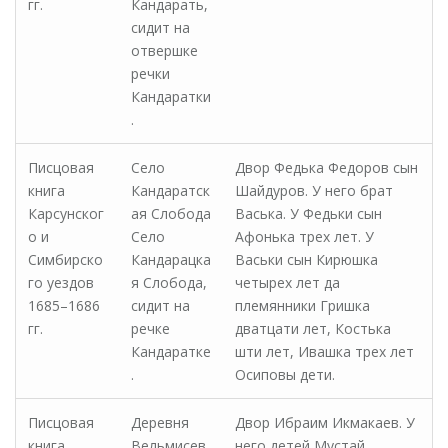
гг.
Кандарать,
сидит на
отвершке
речки
Кандаратки
.
Писцовая
Село
Двор Федька Федоров сын
книга
Кандаратск
Шайдуров. У него брат
Карсунског
ая Слобода
Васька. У Федьки сын
о и
Село
Афонька трех лет. У
Симбирско
Кандарацка
Васьки сын Кирюшка
го уездов
я Слобода,
четырех лет да
1685–1686
сидит на
племянники Гришка
гг.
речке
дватцати лет, Костька
Кандаратке
шти лет, Ивашка трех лет
.
Осиповы дети.
Писцовая
Деревня
Двор Ибраим Икмакаев. У
книга
Вельмисев
него детей Мустай