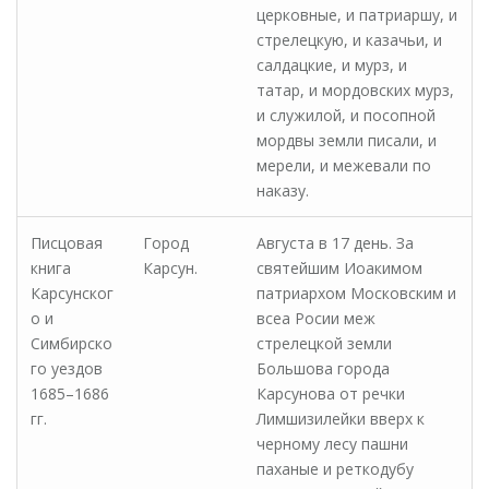
церковные, и патриаршу, и
стрелецкую, и казачьи, и
салдацкие, и мурз, и
татар, и мордовских мурз,
и служилой, и посопной
мордвы земли писали, и
мерели, и межевали по
наказу.
Писцовая
Город
Августа в 17 день. За
книга
Карсун.
святейшим Иоакимом
Карсунског
патриархом Московским и
о и
всеа Росии меж
Симбирско
стрелецкой земли
го уездов
Большова города
1685–1686
Карсунова от речки
гг.
Лимшизилейки вверх к
черному лесу пашни
паханые и реткодубу