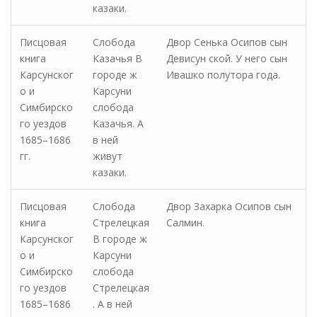
казаки.
Писцовая
Слобода
Двор Сенька Осипов сын
книга
Казачья В
Девисун ской. У него сын
Карсунског
городе ж
Ивашко полутора года.
о и
Карсуни
Симбирско
слобода
го уездов
Казачья. А
1685–1686
в ней
гг.
живут
казаки.
Писцовая
Слобода
Двор Захарка Осипов сын
книга
Стрелецкая
Салмин.
Карсунског
В городе ж
о и
Карсуни
Симбирско
слобода
го уездов
Стрелецкая
1685–1686
. А в ней