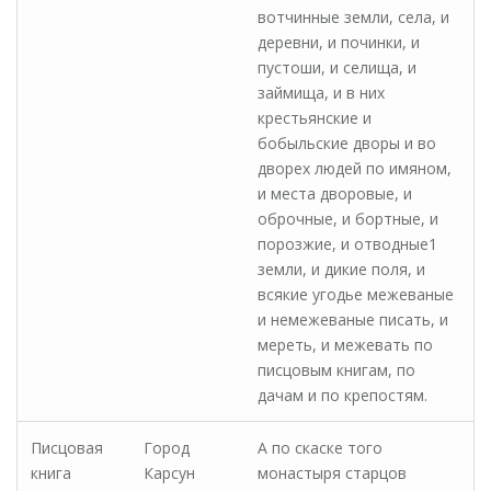
вотчинные земли, села, и
деревни, и починки, и
пустоши, и селища, и
займища, и в них
крестьянские и
бобыльские дворы и во
дворех людей по имяном,
и места дворовые, и
оброчные, и бортные, и
порозжие, и отводные1
земли, и дикие поля, и
всякие угодье межеваные
и немежеваные писать, и
мереть, и межевать по
писцовым книгам, по
дачам и по крепостям.
Писцовая
Город
А по скаске того
книга
Карсун
монастыря старцов