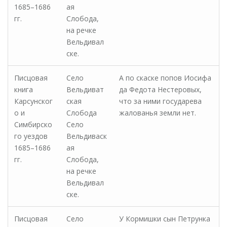
1685–1686
ая
гг.
Слобода,
на речке
Вельдивал
ске.
Писцовая
Село
А по скаске попов Иосифа
книга
Вельдиват
да Федота Нестеровых,
Карсунског
ская
что за ними государева
о и
Слобода
жалованья земли нет.
Симбирско
Село
го уездов
Вельдиваск
1685–1686
ая
гг.
Слобода,
на речке
Вельдивал
ске.
Писцовая
Село
У Кормишки сын Петрунка