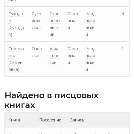
Суходо
Сухо
Став
Сама
Черд
4
л
доль
ропо
рска
акли
(Суходо
ская
льск
я
нски
л)
ий
й
Семено
Озер
Арда
Сама
Черд
1
вка
ская
товс
рска
акли
(Семен
кий
я
нски
овка)
й
Найдено в писцовых
книгах
Книга
Поселение
Запись