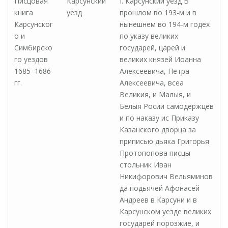
Писцовая
Карсунский
I. Карсунский уезд В
книга
уезд
прошлом во 193-м и в
Карсунског
нынешнем во 194-м годех
о и
по указу великих
Симбирско
государей, царей и
го уездов
великих князей Иоанна
1685–1686
Алексеевича, Петра
гг.
Алексеевича, всеа
Великия, и Малыя, и
Белыя Росии самодержцев
и по наказу ис Приказу
Казанского дворца за
приписью дьяка Григорья
Протопопова писцы
стольник Иван
Никифорович Вельяминов
да подьячей Афонасей
Андреев в Карсуни и в
Карсунском уезде великих
государей порозжие, и