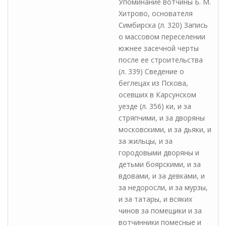
Упоминание вотчины Б. М.
Хитрово, основателя
Симбирска (л. 320) Запись
о массовом переселении
южнее засечной черты
после ее строительства
(л. 339) Сведение о
беглецах из Пскова,
осевших в Карсунском
уезде (л. 356) ки, и за
стряпчими, и за дворяны
московскими, и за дьяки, и
за жильцы, и за
городовыми дворяны и
детьми боярскими, и за
вдовами, и за девками, и
за недоросли, и за мурзы,
и за татары, и всяких
чинов за помещики и за
вотчинники помесные и