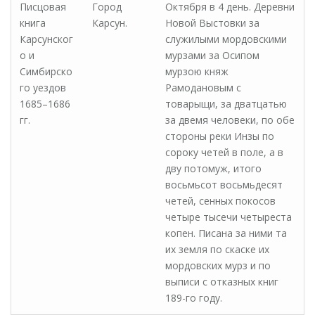
Писцовая
Город
Октября в 4 день. Деревни
книга
Карсун.
Новой Выстовки за
Карсунског
служилыми мордовскими
о и
мурзами за Осипом
Симбирско
мурзою княж
го уездов
Рамодановым с
1685–1686
товарыщи, за дватцатью
гг.
за двемя человеки, по обе
стороны реки Инзы по
сороку четей в поле, а в
дву потомуж, итого
восьмьсот восьмьдесят
четей, сенных покосов
четыре тысечи четыреста
копен. Писана за ними та
их земля по скаске их
мордовских мурз и по
выписи с отказных книг
189-го году.