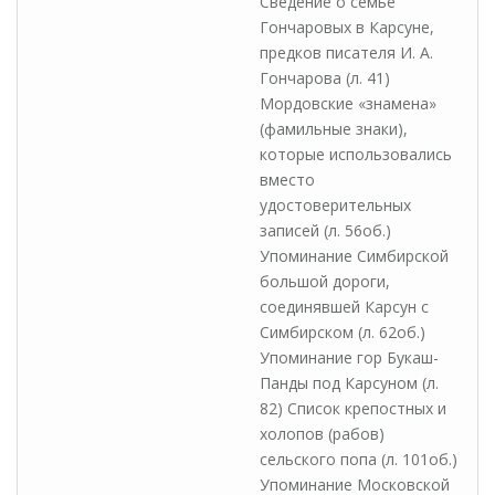
Сведение о семье
Гончаровых в Карсуне,
предков писателя И. А.
Гончарова (л. 41)
Мордовские «знамена»
(фамильные знаки),
которые использовались
вместо
удостоверительных
записей (л. 56об.)
Упоминание Симбирской
большой дороги,
соединявшей Карсун с
Симбирском (л. 62об.)
Упоминание гор Букаш-
Панды под Карсуном (л.
82) Список крепостных и
холопов (рабов)
сельского попа (л. 101об.)
Упоминание Московской