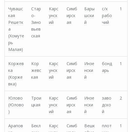
Чувашс
Стар
Карс
Симб
Бары
с/х
1
кая
о-
унск
ирск
шски
рабо
Решетк
Зино
ий
ая
й
чий
а
вьев
(Хомуте
ская
рь
Малая)
Коржев
Кор
Карс
Симб
Инзе
бонд
1
ка
жевс
унск
ирск
нски
арь
(Корже
кая
ий
ая
й
вка)
Юлово
Трои
Карс
Симб
Инзе
заво
2
(Юлово
цкая
унск
ирск
нски
дско
)
ий
ая
й
й
Арапов
Бекл
Карс
Симб
Вешк
плот
1