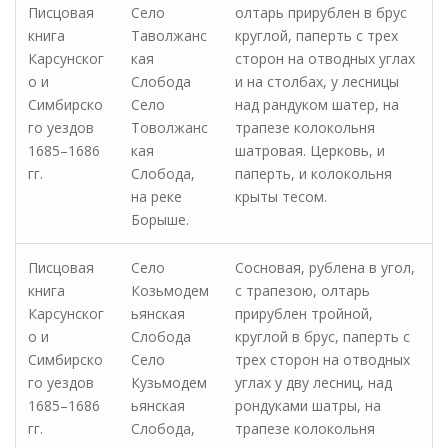
Писцовая
Село
олтарь прирублен в брус
книга
Таволжанс
круглой, паперть с трех
Карсунског
кая
сторон на отводных углах
о и
Слобода
и на столбах, у лесницы
Симбирско
Село
над рандуком шатер, на
го уездов
Товолжанс
трапезе колокольня
1685–1686
кая
шатровая. Церковь, и
гг.
Слобода,
паперть, и колокольня
на реке
крыты тесом.
Борыше.
Писцовая
Село
Сосновая, рублена в угол,
книга
Козьмодем
с трапезою, олтарь
Карсунског
ьянская
прирублен тройной,
о и
Слобода
круглой в брус, паперть с
Симбирско
Село
трех сторон на отводных
го уездов
Кузьмодем
углах у дву лесниц, над
1685–1686
ьянская
рондуками шатры, на
гг.
Слобода,
трапезе колокольня