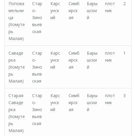
Попова
Стар
Карс
Симб
Бары
плот
2
мельни
о-
унск
ирск
шски
ник
ца
Зино
ий
ая
й
(Хомуте
вьев
рь
ская
Малая)
Саваде
Стар
Карс
Симб
Бары
плот
1
рка
о-
унск
ирск
шски
ник
(Хомуте
Зино
ий
ая
й
рь
вьев
Малая)
ская
Старая
Стар
Карс
Симб
Бары
плот
3
Саваде
о-
унск
ирск
шски
ник
рка
Зино
ий
ая
й
(Хомуте
вьев
рь
ская
Малая)