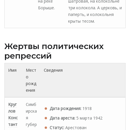
на реке
шатровая, на колокольне
Борыше.
три колокола. А церковь, и
паперть, и колокольня
крыты тесом.
Жертвы политических
репрессий
Имя
Мест
Сведения
о
рожд
ения
Круг
Симб
Дата рождения:
1918
лов
ирска
Конс
я
Дата ареста:
5 марта 1942
тант
губер
Статус:
Арестован