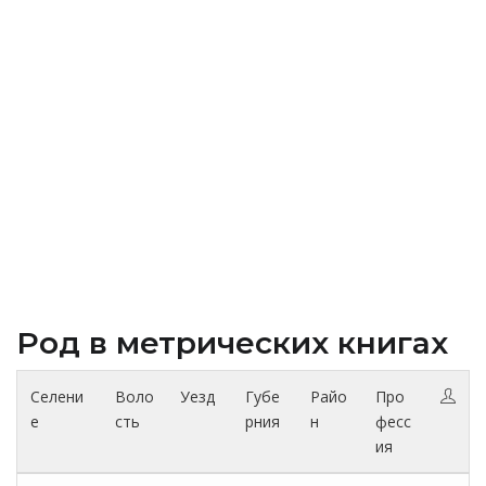
Род в метрических книгах
Селени
Воло
Уезд
Губе
Райо
Про
е
сть
рния
н
фесс
ия