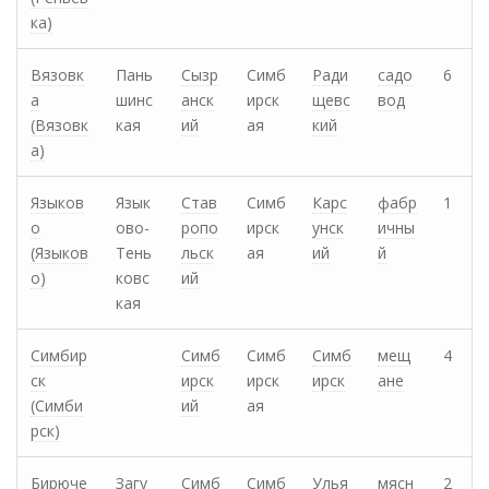
ка)
Вязовк
Пань
Сызр
Симб
Ради
садо
6
а
шинс
анск
ирск
щевс
вод
(Вязовк
кая
ий
ая
кий
а)
Языков
Язык
Став
Симб
Карс
фабр
1
о
ово-
ропо
ирск
унск
ичны
(Языков
Тень
льск
ая
ий
й
о)
ковс
ий
кая
Симбир
Симб
Симб
Симб
мещ
4
ск
ирск
ирск
ирск
ане
(Симби
ий
ая
рск)
Бирюче
Загу
Симб
Симб
Улья
мясн
2