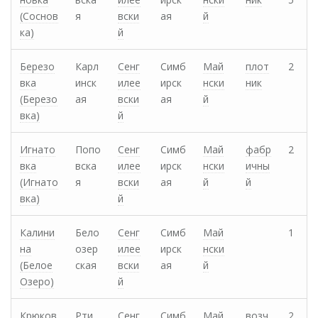
(Соснов
я
вски
ая
й
ка)
й
Березо
Карл
Сенг
Симб
Май
плот
2
вка
инск
илее
ирск
нски
ник
(Березо
ая
вски
ая
й
вка)
й
Игнато
Попо
Сенг
Симб
Май
фабр
2
вка
вска
илее
ирск
нски
ичны
(Игнато
я
вски
ая
й
й
вка)
й
Калини
Бело
Сенг
Симб
Май
1
на
озер
илее
ирск
нски
(Белое
ская
вски
ая
й
Озеро)
й
Крюков
Рти
Сенг
Симб
Май
возч
2