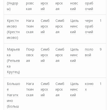
(Ундор
ровс
ирск
ирск
новс
ораб
ы)
кая
ий
ая
кий
очий
Крестн
Нага
Симб
Симб
Циль
черн
1
иково
ткин
ирск
ирск
нинс
ораб
(Крестн
ская
ий
ая
кий
очий
иково)
Марьев
Покр
Симб
Симб
Циль
поло
9
ка
овск
ирск
ирск
нинс
вой
(Репьев
ая
ий
ая
кий
ка
Крутец)
Большо
Нага
Симб
Симб
Циль
коню
1
е
ткин
ирск
ирск
нинс
х
Нагатк
ская
ий
ая
кий
ино
(Больш