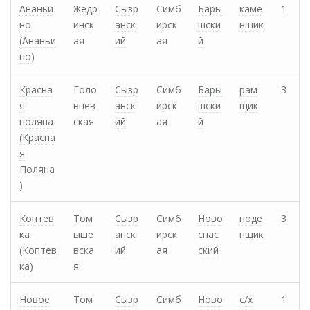
Ананьи
Жедр
Сызр
Симб
Бары
каме
1
но
инск
анск
ирск
шски
нщик
(Ананьи
ая
ий
ая
й
но)
Красна
Голо
Сызр
Симб
Бары
рам
3
я
вцев
анск
ирск
шски
щик
поляна
ская
ий
ая
й
(Красна
я
Поляна
)
Коптев
Том
Сызр
Симб
Ново
поде
3
ка
ыше
анск
ирск
спас
нщик
(Коптев
вска
ий
ая
ский
ка)
я
Новое
Том
Сызр
Симб
Ново
с/х
1