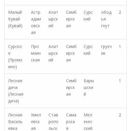
Малый
Астр
Алат
Симб
Сурс
обод
2
Кувай
адам
ырск
ирск
кий
ья
(Кувай)
овск
ий
ая
гнут
ая
Сурско
Про
Алат
Симб
Сурс
грузч
1
е
мзин
ырск
ирск
кий
ик
(Промз
ская
ий
ая
ино)
Лесная
Симб
Бары
1
дача
ирск
шски
(Лесная
ая
й
дача)
Лесная
Хмел
Став
Сама
Мел
2
Василь
евск
ропо
рска
екес
евка
ая
льск
я
ский