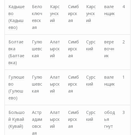
Кадыше
Бело
Карс
Симб
Карс
вале
4
во
ключ
унск
ирск
унск
нщик
(Кадыш
евск
ий
ая
ий
ево)
ая
Болтае
Гулю
Алат
Симб
Сурс
вере
2
вка
шевс
ырск
ирск
кий
вочн
(Балтае
кая
ий
ая
ик
вка)
Гулюше
Гулю
Алат
Симб
Сурс
вале
1
во
шевс
ырск
ирск
кий
нщик
(Гулюш
кая
ий
ая
ево)
Большо
Астр
Алат
Симб
Сурс
обод
3
й Кувай
адам
ырск
ирск
кий
ья
(Кувай)
овск
ий
ая
гнут
ая