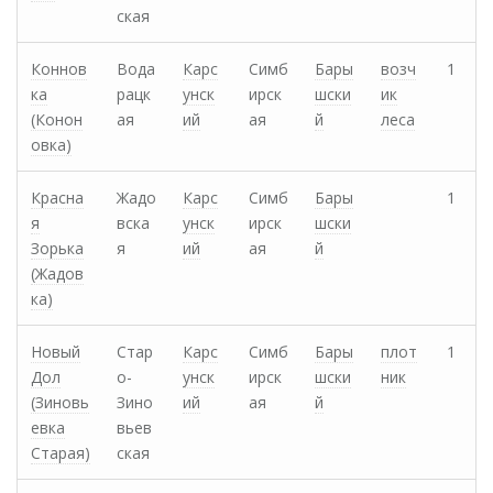
ская
Коннов
Вода
Карс
Симб
Бары
возч
1
ка
рацк
унск
ирск
шски
ик
(Конон
ая
ий
ая
й
леса
овка)
Красна
Жадо
Карс
Симб
Бары
1
я
вска
унск
ирск
шски
Зорька
я
ий
ая
й
(Жадов
ка)
Новый
Стар
Карс
Симб
Бары
плот
1
Дол
о-
унск
ирск
шски
ник
(Зиновь
Зино
ий
ая
й
евка
вьев
Старая)
ская