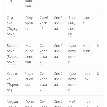
но)
ковс
кая
Скугаре
Подк
Симб
Симб
Тере
изво
1
вка
уров
ирск
ирск
ньгу
з
(Подкур
ская
ий
ая
льск
овка)
ий
Безвод
Мал
Сенг
Симб
Кузо
коле
3
овка
обор
илее
ирск
вато
сник
(Безвод
линс
вски
ая
вски
овка)
кая
й
й
Хвости
Черт
Сенг
Симб
Кузо
порт
2
ха
анов
илее
ирск
вато
ной
(Порецк
ская
вски
ая
вски
ое)
й
й
Анкуди
Попо
Сенг
Симб
Май
плот
1
новка
вска
илее
ирск
нски
ник
5