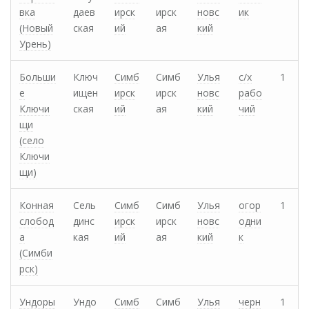
вка
даев
ирск
ирск
новс
ик
(Новый
ская
ий
ая
кий
Урень)
Больши
Ключ
Симб
Симб
Улья
с/х
1
е
ищен
ирск
ирск
новс
рабо
Ключи
ская
ий
ая
кий
чий
щи
(cело
Ключи
щи)
Конная
Сель
Симб
Симб
Улья
огор
1
слобод
динс
ирск
ирск
новс
одни
а
кая
ий
ая
кий
к
(Симби
рск)
Ундоры
Ундо
Симб
Симб
Улья
черн
1