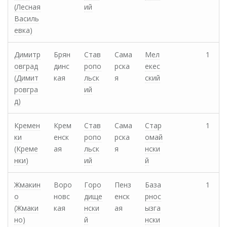
(Лесная
ий
Василь
евка)
Димитр
Брян
Став
Сама
Мел
1
овград
динс
ропо
рска
екес
(Димит
кая
льск
я
ский
ровгра
ий
д)
Кремен
Крем
Став
Сама
Стар
1
ки
енск
ропо
рска
омай
(Креме
ая
льск
я
нски
нки)
ий
й
Жмакин
Воро
Горо
Пенз
База
1
о
новс
дище
енск
рнос
(Жмаки
кая
нски
ая
ызга
но)
й
нски