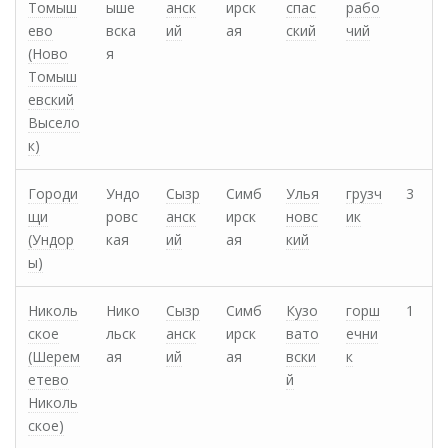
Томыш
ыше
анск
ирск
спас
рабо
ево
вска
ий
ая
ский
чий
(Ново
я
Томыш
евский
Высело
к)
Городи
Ундо
Сызр
Симб
Улья
грузч
3
щи
ровс
анск
ирск
новс
ик
(Ундор
кая
ий
ая
кий
ы)
Николь
Нико
Сызр
Симб
Кузо
горш
1
ское
льск
анск
ирск
вато
ечни
(Шерем
ая
ий
ая
вски
к
етево
й
Николь
ское)