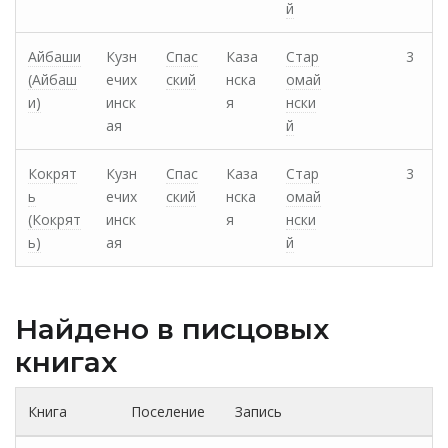
й
Айбаши
Кузн
Спас
Каза
Стар
3
(Айбаш
ечих
ский
нска
омай
и)
инск
я
нски
ая
й
Кокрят
Кузн
Спас
Каза
Стар
3
ь
ечих
ский
нска
омай
(Кокрят
инск
я
нски
ь)
ая
й
Найдено в писцовых
книгах
Книга
Поселение
Запись