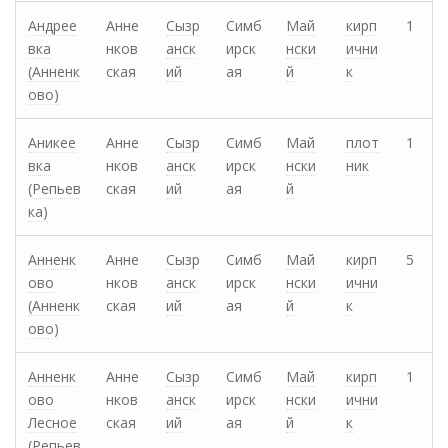
Андрее
Анне
Сызр
Симб
Май
кирп
1
вка
нков
анск
ирск
нски
ични
(Анненк
ская
ий
ая
й
к
ово)
Аникее
Анне
Сызр
Симб
Май
плот
1
вка
нков
анск
ирск
нски
ник
(Репьев
ская
ий
ая
й
ка)
Анненк
Анне
Сызр
Симб
Май
кирп
5
ово
нков
анск
ирск
нски
ични
(Анненк
ская
ий
ая
й
к
ово)
Анненк
Анне
Сызр
Симб
Май
кирп
1
ово
нков
анск
ирск
нски
ични
Лесное
ская
ий
ая
й
к
(Репьев