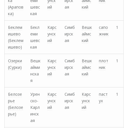
ка
еми
унск
ирск
аймс
ник
(Арапов
шевс
ий
ая
кий
ка)
кая
Беклем
Бекл
Карс
Симб
Вешк
сапо
1
ишево
еми
унск
ирск
аймс
жник
(Беклем
шевс
ий
ая
кий
ишево)
кая
Озерки
Вешк
Карс
Симб
Вешк
плот
1
(Сурки)
айми
унск
ирск
аймс
ник
нска
ий
ая
кий
я
Белозе
Урен
Карс
Симб
Карс
паст
1
рье
ско-
унск
ирск
унск
ух
(Белозе
Карл
ий
ая
ий
рье)
инск
ая