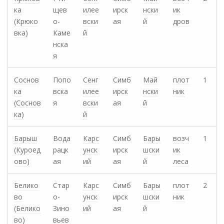
ка
щев
илее
ирск
нски
ик
(Крюко
о-
вски
ая
й
дров
вка)
Каме
й
нска
я
Соснов
Попо
Сенг
Симб
Май
плот
1
ка
вска
илее
ирск
нски
ник
(Соснов
я
вски
ая
й
ка)
й
Барыш
Вода
Карс
Симб
Бары
возч
1
(Куроед
рацк
унск
ирск
шски
ик
ово)
ая
ий
ая
й
леса
Белико
Стар
Карс
Симб
Бары
плот
2
во
о-
унск
ирск
шски
ник
(Белико
Зино
ий
ая
й
во)
вьев