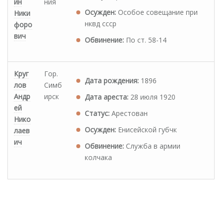
ин
ния
Осужден:
Особое совещание при
Ники
нквд ссср
форо
вич
Обвинение:
По ст. 58-14
Круг
Гор.
Дата рождения:
1896
лов
Симб
Андр
ирск
Дата ареста:
28 июля 1920
ей
Статус:
Арестован
Нико
Осужден:
Енисейской губчк
лаев
ич
Обвинение:
Служба в армии
колчака