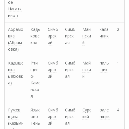
ое
Нагатк
ино )
Абрамо
Кады
Симб
Симб
Май
кала
2
вка
ковс
ирск
ирск
нски
чник
(Абрам
кая
ий
ая
й
овка)
Кадыше
Рти
Симб
Симб
Май
пиль
1
вка
щев
ирск
ирск
нски
щик
(Ляховк
о-
ий
ая
й
а)
Каме
нска
я
Ружев
Язык
Симб
Симб
Сурс
вале
4
щина
ово-
ирск
ирск
кий
нщик
(Кезьми
Тень
ий
ая