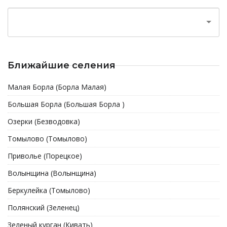
Ближайшие селения
Малая Борла (Борла Малая)
Большая Борла (Большая Борла )
Озерки (Безводовка)
Томылово (Томылово)
Приволье (Порецкое)
Волынщина (Волынщина)
Беркулейка (Томылово)
Полянский (3еленец)
Зеленый курган (Кивать)