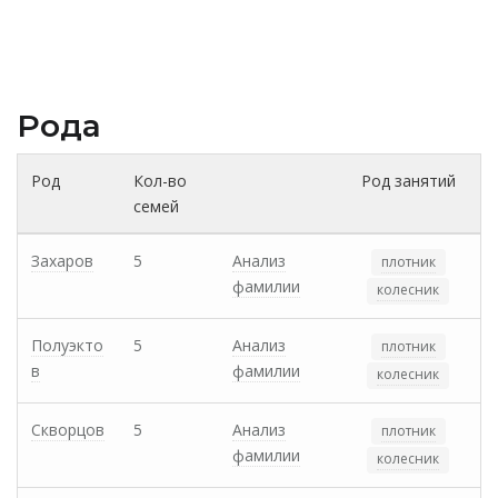
Рода
Род
Кол-во
Род занятий
семей
Захаров
5
Анализ
плотник
фамилии
колесник
Полуэкто
5
Анализ
плотник
в
фамилии
колесник
Скворцов
5
Анализ
плотник
фамилии
колесник