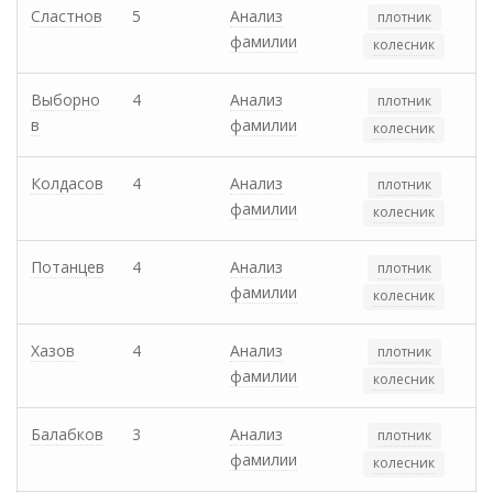
Сластнов
5
Анализ
плотник
фамилии
колесник
Выборно
4
Анализ
плотник
в
фамилии
колесник
Колдасов
4
Анализ
плотник
фамилии
колесник
Потанцев
4
Анализ
плотник
фамилии
колесник
Хазов
4
Анализ
плотник
фамилии
колесник
Балабков
3
Анализ
плотник
фамилии
колесник