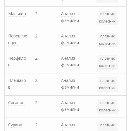
Маньков
2
Анализ
плотник
фамилии
колесник
Перевезе
2
Анализ
плотник
нцев
фамилии
колесник
Перфило
2
Анализ
плотник
в
фамилии
колесник
Плешако
2
Анализ
плотник
в
фамилии
колесник
Сиганов
2
Анализ
плотник
фамилии
колесник
Сурков
2
Анализ
плотник