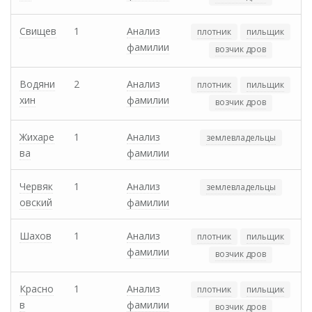
Свищев
1
Анализ
плотник
пильщик
фамилии
возчик дров
Водяни
2
Анализ
плотник
пильщик
хин
фамилии
возчик дров
Жихаре
1
Анализ
землевладельцы
ва
фамилии
Червяк
1
Анализ
землевладельцы
овский
фамилии
Шахов
1
Анализ
плотник
пильщик
фамилии
возчик дров
Красно
1
Анализ
плотник
пильщик
в
фамилии
возчик дров