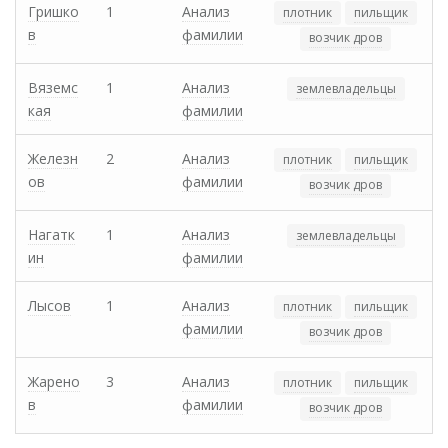
Гришко
1
Анализ
плотник
пильщик
в
фамилии
возчик дров
Вяземс
1
Анализ
землевладельцы
кая
фамилии
Железн
2
Анализ
плотник
пильщик
ов
фамилии
возчик дров
Нагатк
1
Анализ
землевладельцы
ин
фамилии
Лысов
1
Анализ
плотник
пильщик
фамилии
возчик дров
Жарено
3
Анализ
плотник
пильщик
в
фамилии
возчик дров