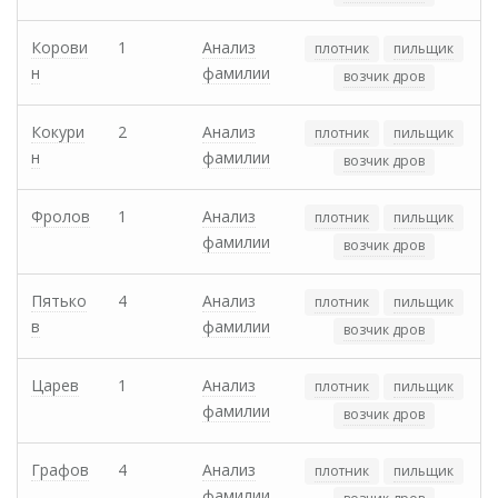
Корови
1
Анализ
плотник
пильщик
н
фамилии
возчик дров
Кокури
2
Анализ
плотник
пильщик
н
фамилии
возчик дров
Фролов
1
Анализ
плотник
пильщик
фамилии
возчик дров
Пятько
4
Анализ
плотник
пильщик
в
фамилии
возчик дров
Царев
1
Анализ
плотник
пильщик
фамилии
возчик дров
Графов
4
Анализ
плотник
пильщик
фамилии