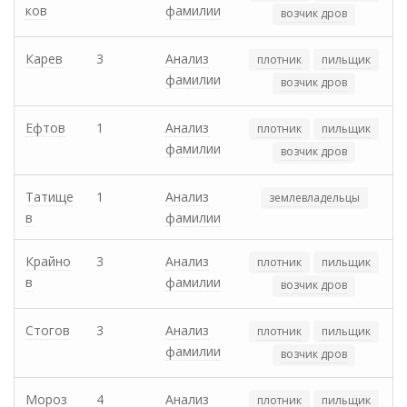
ков
фамилии
возчик дров
Карев
3
Анализ
плотник
пильщик
фамилии
возчик дров
Ефтов
1
Анализ
плотник
пильщик
фамилии
возчик дров
Татище
1
Анализ
землевладельцы
в
фамилии
Крайно
3
Анализ
плотник
пильщик
в
фамилии
возчик дров
Стогов
3
Анализ
плотник
пильщик
фамилии
возчик дров
Мороз
4
Анализ
плотник
пильщик