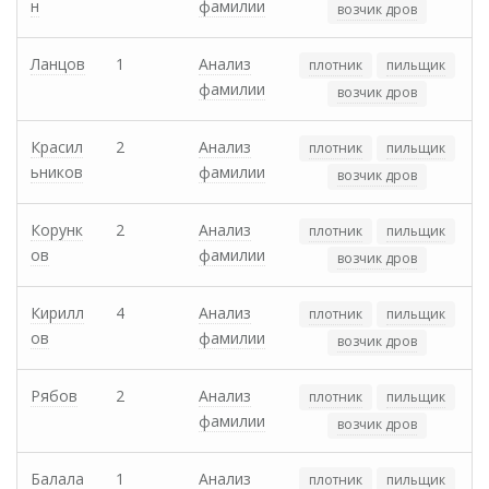
н
фамилии
возчик дров
Ланцов
1
Анализ
плотник
пильщик
фамилии
возчик дров
Красил
2
Анализ
плотник
пильщик
ьников
фамилии
возчик дров
Корунк
2
Анализ
плотник
пильщик
ов
фамилии
возчик дров
Кирилл
4
Анализ
плотник
пильщик
ов
фамилии
возчик дров
Рябов
2
Анализ
плотник
пильщик
фамилии
возчик дров
Балала
1
Анализ
плотник
пильщик