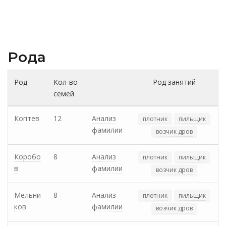
Рода
Род
Кол-во
Род занятий
семей
Коптев
12
Анализ
плотник
пильщик
фамилии
возчик дров
Коробо
8
Анализ
плотник
пильщик
в
фамилии
возчик дров
Мельни
8
Анализ
плотник
пильщик
ков
фамилии
возчик дров