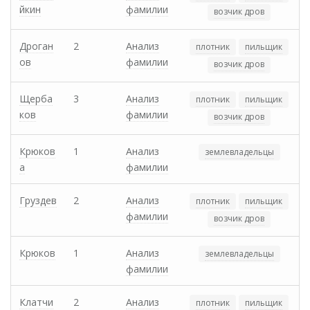
йкин
фамилии
возчик дров
Дроган
2
Анализ
плотник
пильщик
ов
фамилии
возчик дров
Щерба
3
Анализ
плотник
пильщик
ков
фамилии
возчик дров
Крюков
1
Анализ
землевладельцы
а
фамилии
Груздев
2
Анализ
плотник
пильщик
фамилии
возчик дров
Крюков
1
Анализ
землевладельцы
фамилии
Клатчи
2
Анализ
плотник
пильщик