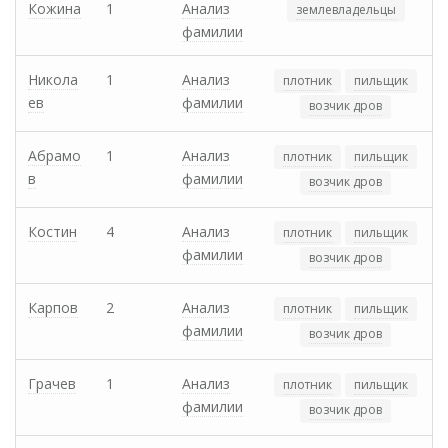
Кожина
1
Анализ
землевладельцы
фамилии
Никола
1
Анализ
плотник
пильщик
ев
фамилии
возчик дров
Абрамо
1
Анализ
плотник
пильщик
в
фамилии
возчик дров
Костин
4
Анализ
плотник
пильщик
фамилии
возчик дров
Карпов
2
Анализ
плотник
пильщик
фамилии
возчик дров
Грачев
1
Анализ
плотник
пильщик
фамилии
возчик дров