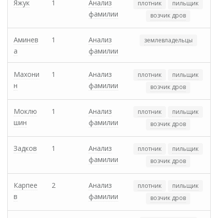
Яжук
1
Анализ
плотник
пильщик
фамилии
возчик дров
Аминев
1
Анализ
землевладельцы
а
фамилии
Махони
1
Анализ
плотник
пильщик
н
фамилии
возчик дров
Моклю
1
Анализ
плотник
пильщик
шин
фамилии
возчик дров
Задков
1
Анализ
плотник
пильщик
фамилии
возчик дров
Карпее
2
Анализ
плотник
пильщик
в
фамилии
возчик дров