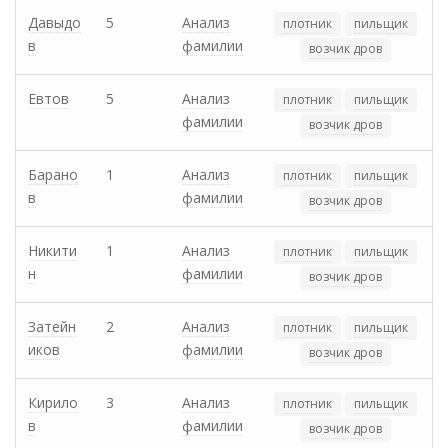
Давыдо
5
Анализ
плотник
пильщик
в
фамилии
возчик дров
Евтов
5
Анализ
плотник
пильщик
фамилии
возчик дров
Барано
1
Анализ
плотник
пильщик
в
фамилии
возчик дров
Никити
1
Анализ
плотник
пильщик
н
фамилии
возчик дров
Затейн
2
Анализ
плотник
пильщик
иков
фамилии
возчик дров
Кирило
3
Анализ
плотник
пильщик
в
фамилии
возчик дров