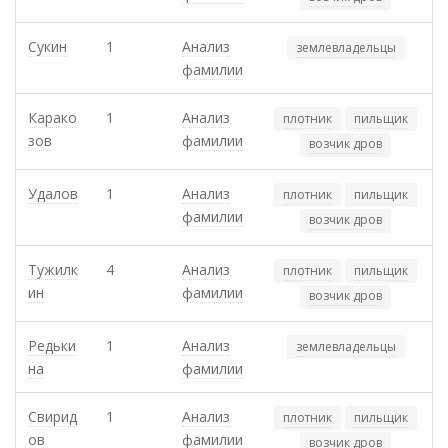
Сукин
1
Анализ
землевладельцы
фамилии
Карако
1
Анализ
плотник
пильщик
зов
фамилии
возчик дров
Удалов
1
Анализ
плотник
пильщик
фамилии
возчик дров
Тужилк
4
Анализ
плотник
пильщик
ин
фамилии
возчик дров
Редьки
1
Анализ
землевладельцы
на
фамилии
Свирид
1
Анализ
плотник
пильщик
ов
фамилии
возчик дров