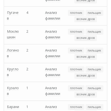
возчик дров
Пугаче
4
Анализ
плотник
пильщик
в
фамилии
возчик дров
Моклю
2
Анализ
плотник
пильщик
шкин
фамилии
возчик дров
Логино
2
Анализ
плотник
пильщик
в
фамилии
возчик дров
Кругло
2
Анализ
плотник
пильщик
в
фамилии
возчик дров
Кузало
1
Анализ
плотник
пильщик
в
фамилии
возчик дров
Барани
1
Анализ
плотник
пильщик