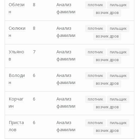
Облези
8
Анализ
плотник
пильщик
н
фамилии
возчик дров
Сюлюки
8
Анализ
плотник
пильщик
н
фамилии
возчик дров
Ульяно
7
Анализ
плотник
пильщик
в
фамилии
возчик дров
Володи
6
Анализ
плотник
пильщик
н
фамилии
возчик дров
Корчаг
6
Анализ
плотник
пильщик
ин
фамилии
возчик дров
Приста
6
Анализ
плотник
пильщик
лов
фамилии
возчик дров