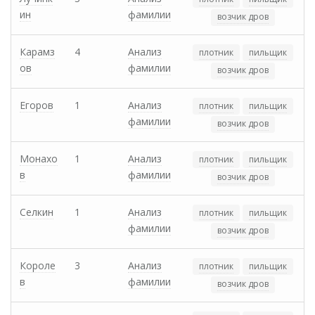
ин
фамилии
возчик дров
Карамз
4
Анализ
плотник
пильщик
ов
фамилии
возчик дров
Егоров
1
Анализ
плотник
пильщик
фамилии
возчик дров
Монахо
1
Анализ
плотник
пильщик
в
фамилии
возчик дров
Селкин
1
Анализ
плотник
пильщик
фамилии
возчик дров
Короле
3
Анализ
плотник
пильщик
в
фамилии
возчик дров