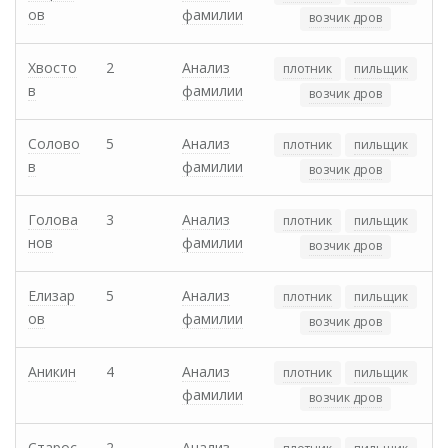
ов
фамилии
возчик дров
Хвосто
2
Анализ
плотник
пильщик
в
фамилии
возчик дров
Солово
5
Анализ
плотник
пильщик
в
фамилии
возчик дров
Голова
3
Анализ
плотник
пильщик
нов
фамилии
возчик дров
Елизар
5
Анализ
плотник
пильщик
ов
фамилии
возчик дров
Аникин
4
Анализ
плотник
пильщик
фамилии
возчик дров
Старос
2
Анализ