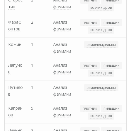
плотник
пильщик
тин
фамилии
возчик дров
Фараф
2
Анализ
плотник
пильщик
онтов
фамилии
возчик дров
Кожин
1
Анализ
землевладельцы
фамилии
Лапуно
1
Анализ
плотник
пильщик
в
фамилии
возчик дров
Путило
1
Анализ
землевладельцы
в
фамилии
Капран
5
Анализ
плотник
пильщик
ов
фамилии
возчик дров
Лучинк
3
Анализ
плотник
пильщик