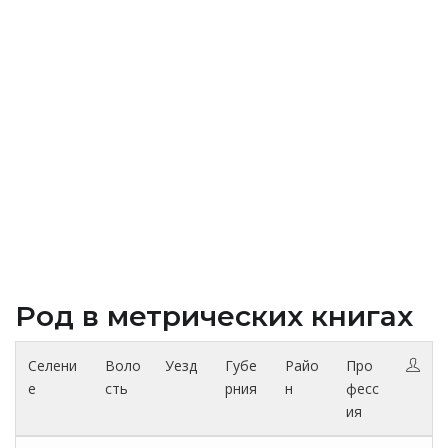
Род в метрических книгах
Селени
Воло
Уезд
Губе
Райо
Про
е
сть
рния
н
фесс
ия