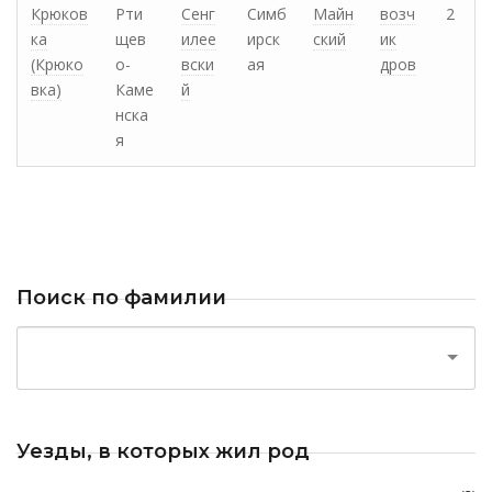
Крюков
Рти
Сенг
Симб
Майн
возч
2
ка
щев
илее
ирск
ский
ик
(Крюко
о-
вски
ая
дров
вка)
Каме
й
нска
я
Поиск по фамилии
Уезды, в которых жил род