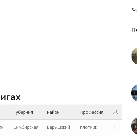
Ба
П
нигах
Губерния
Район
Профессия
ий
Симбирская
Барышский
плотник
1