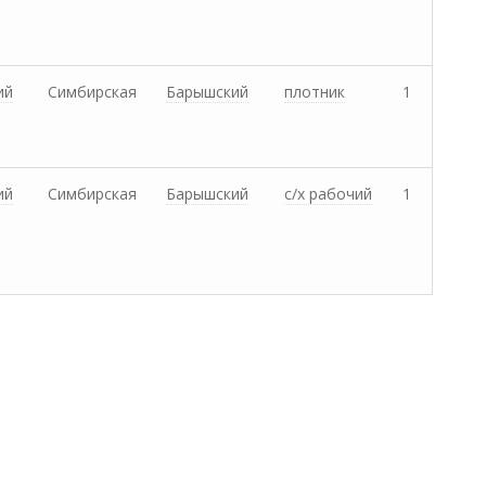
ий
Симбирская
Барышский
плотник
1
ий
Симбирская
Барышский
с/х рабочий
1