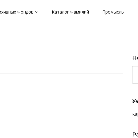
рхивных Фондов
Каталог Фамилий
Промыслы
П
У
Ка
Р