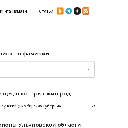
Книга Памяти
Статьи
оиск по фамилии
езды, в которых жил род
(3)
рсунский (Симбирская губерния)
айоны Ульяновской области