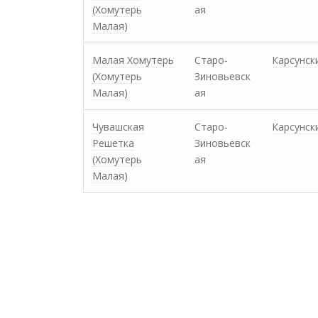
(Хомутерь
ая
Малая)
Малая Хомутерь
Старо-
Карсунск
(Хомутерь
Зиновьевск
Малая)
ая
Чувашская
Старо-
Карсунск
Решетка
Зиновьевск
(Хомутерь
ая
Малая)