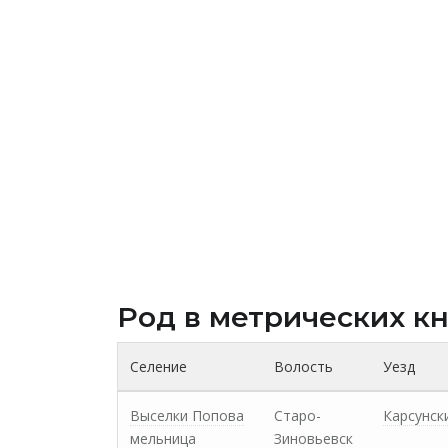
Род в метрических к
Селение
Волость
Уезд
Выселки Попова
Старо-
Карсунск
мельница
Зиновьевск