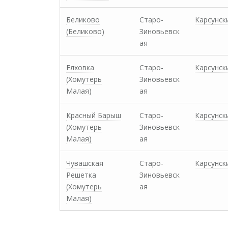
Беликово
Старо-
Карсунск
(Беликово)
Зиновьевск
ая
Елховка
Старо-
Карсунск
(Хомутерь
Зиновьевск
Малая)
ая
Красный Барыш
Старо-
Карсунск
(Хомутерь
Зиновьевск
Малая)
ая
Чувашская
Старо-
Карсунск
Решетка
Зиновьевск
(Хомутерь
ая
Малая)