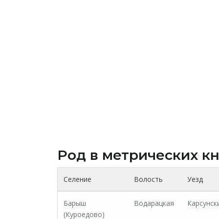
Род в метрических к
Селение
Волость
Уезд
Барыш
Водарацкая
Карсунск
(Куроедово)