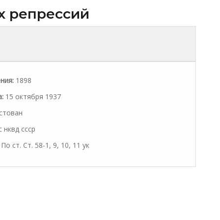
х репрессий
ния:
1898
:
15 октября 1937
стован
 нквд ссср
По ст. Ст. 58-1, 9, 10, 11 ук