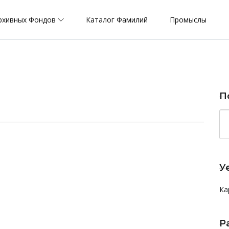
рхивных Фондов
Каталог Фамилий
Промыслы
П
У
Ка
Р