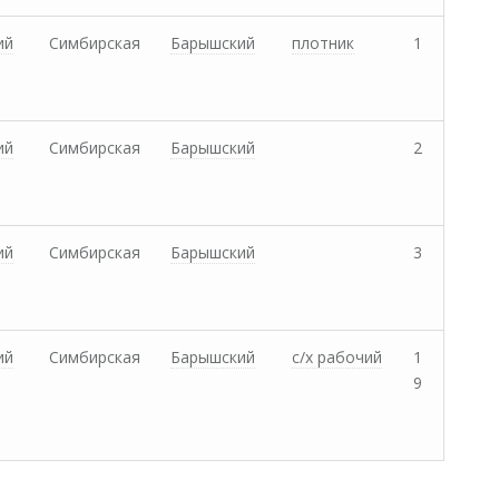
ий
Симбирская
Барышский
плотник
1
ий
Симбирская
Барышский
2
ий
Симбирская
Барышский
3
ий
Симбирская
Барышский
с/х рабочий
1
9