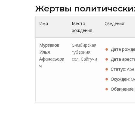
Жертвы политически
Имя
Место
Сведения
рождения
Мурзаков
Симбирская
Дата рожде
Илья
губерния,
Афанасьеви
сел. Сайгучи
Дата ареста
ч
Статус:
Аре
Осужден:
Ос
Обвинение: