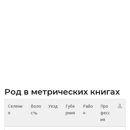
Род в метрических книгах
Селени
Воло
Уезд
Губе
Райо
Про
е
сть
рния
н
фесс
ия