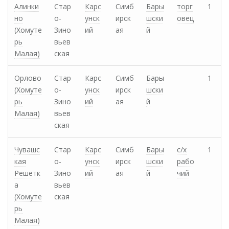
Алинки
Стар
Карс
Симб
Бары
торг
1
но
о-
унск
ирск
шски
овец
(Хомуте
Зино
ий
ая
й
рь
вьев
Малая)
ская
Орлово
Стар
Карс
Симб
Бары
1
(Хомуте
о-
унск
ирск
шски
рь
Зино
ий
ая
й
Малая)
вьев
ская
Чувашс
Стар
Карс
Симб
Бары
с/х
1
кая
о-
унск
ирск
шски
рабо
Решетк
Зино
ий
ая
й
чий
а
вьев
(Хомуте
ская
рь
Малая)