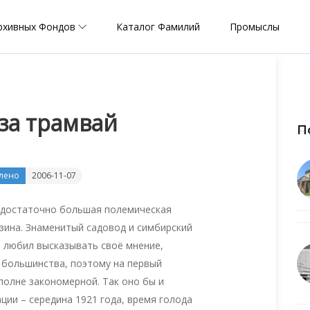
рхивных Фондов
Каталог Фамилий
Промыслы
за трамвай
П
лено
2006-11-07
ь достаточно большая полемическая
озина. Знаменитый садовод и симбирский
 любил высказывать своё мнение,
 большинства, поэтому на первый
полне закономерной. Так оно бы и
ации – середина 1921 года, время голода