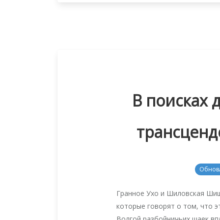
В поисках 
трансценд
Обнов
Гранное Ухо и Шиловская Шиш
которые говорят о том, что 
Волгой разбойничьих шаек вп