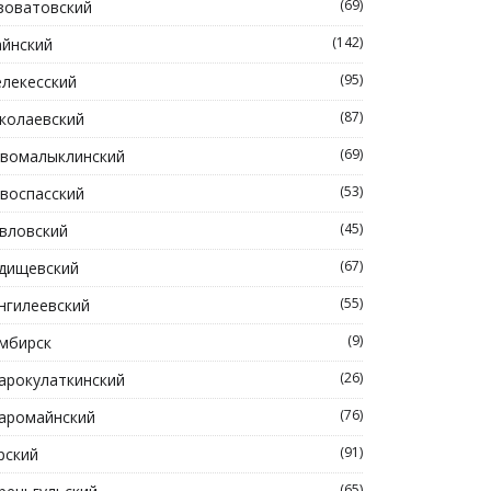
(69)
зоватовский
(142)
йнский
(95)
лекесский
(87)
колаевский
(69)
вомалыклинский
(53)
воспасский
(45)
вловский
(67)
дищевский
(55)
нгилеевский
(9)
мбирск
(26)
арокулаткинский
(76)
аромайнский
(91)
рский
(65)