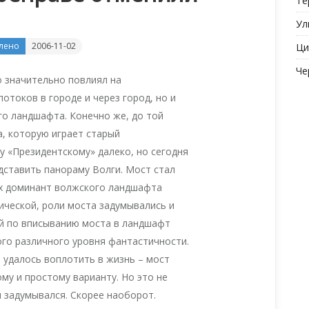
Те
Ул
лено
2006-11-02
Ци
Че
о значительно повлиял на
отоков в городе и через город, но и
го ландшафта. Конечно же, до той
а, которую играет старый
у «Президентскому» далеко, но сегодня
дставить панораму Волги. Мост стал
ух доминант волжского ландшафта
тической, роли моста задумывались и
й по вписыванию моста в ландшафт
го различного уровня фантастичности.
е удалось воплотить в жизнь – мост
му и простому варианту. Но это не
и задумывался. Скорее наоборот.