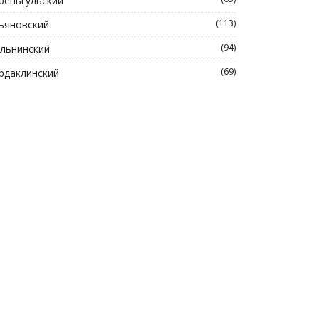
реньгульский
(113)
ьяновский
(94)
льнинский
(69)
рдаклинский