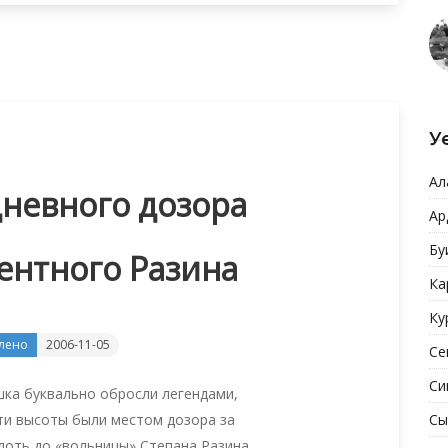
У
Ал
дневного дозора
Ар
Бу
ентного Разина
Ка
Ку
лено
2006-11-05
Се
Си
ка буквально обросли легендами,
эти высоты были местом дозора за
Сы
лоть до «вольницы» Степана Разина.