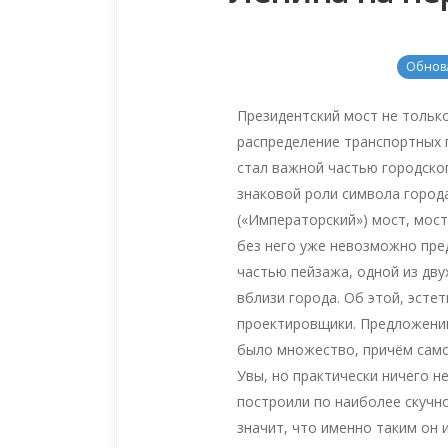
Обнов
Президентский мост не тольк
распределение транспортных п
стал важной частью городско
знаковой роли символа город
(«Императорский») мост, мост
без него уже невозможно пре
частью пейзажа, одной из дв
вблизи города. Об этой, эсте
проектировщики. Предложени
было множество, причём само
Увы, но практически ничего н
построили по наиболее скучно
значит, что именно таким он 