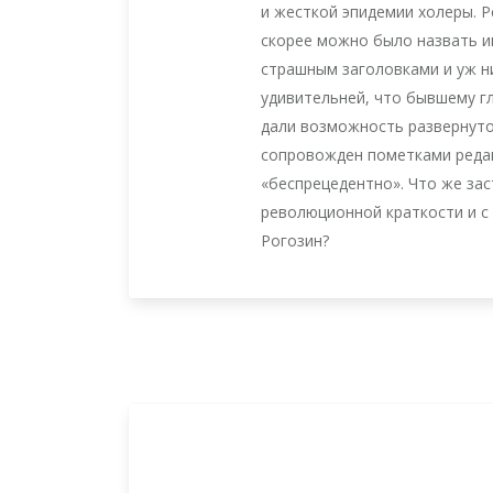
и жесткой эпидемии холеры. 
скорее можно было назвать 
страшным заголовками и уж ни
удивительней, что бывшему г
дали возможность развернуто
сопровожден пометками редак
«беспрецедентно». Что же за
революционной краткости и с
Рогозин?