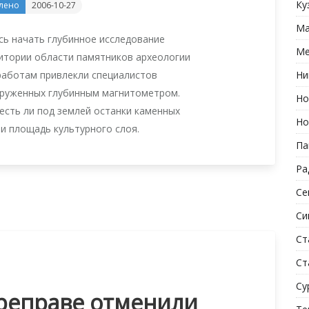
Ку
лено
2006-10-27
Ма
ь начать глубинное исследование
Ме
ритории области памятников археологии
работам привлекли специалистов
Ни
оруженных глубинным магнитометром.
Но
есть ли под землей останки каменных
Но
и площадь культурного слоя.
Па
Ра
Се
Си
Ст
Ст
Су
реправе отменили