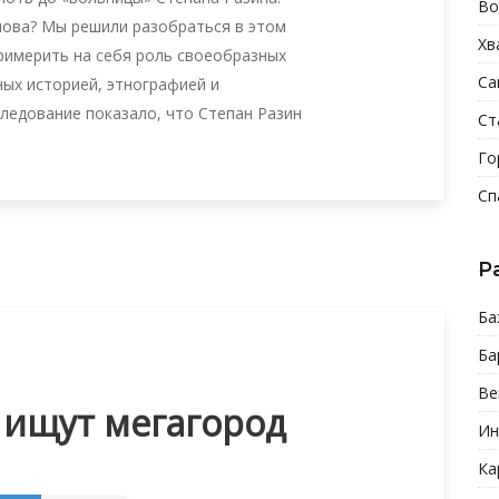
Во
снова? Мы решили разобраться в этом
Хв
примерить на себя роль своеобразных
Са
ых историей, этнографией и
ледование показало, что Степан Разин
Ст
Го
Сп
Р
Ба
Ба
Ве
 ищут мегагород
Ин
Ка