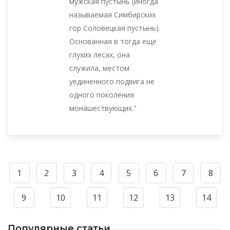
мужская пустынь (иногда
называемая Симбирских
гор Соловецкая пустынь).
Основанная в тогда еще
глухих лесах, она
служила, местом
уединенного подвига не
одного поколения
монашествующих."
1
2
3
4
5
6
7
8
9
10
11
12
13
14
Популярные статьи