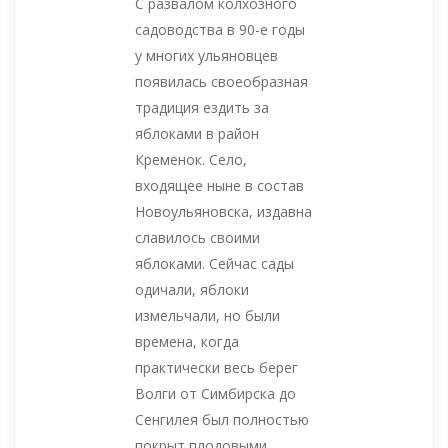
С развалом колхозного
садоводства в 90-е годы
у многих ульяновцев
появилась своеобразная
традиция ездить за
яблоками в район
Кременок. Село,
входящее ныне в состав
Новоульяновска, издавна
славилось своими
яблоками. Сейчас сады
одичали, яблоки
измельчали, но были
времена, когда
практически весь берег
Волги от Симбирска до
Сенгилея был полностью
покрыт плодовыми