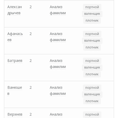
Алексан
2
Анализ
портной
дрычев
фамилии
валенщик
плотник
Афанась
2
Анализ
портной
ев
фамилии
валенщик
плотник
Батраев
2
Анализ
портной
фамилии
валенщик
плотник
Ванюше
2
Анализ
портной
в
фамилии
валенщик
плотник
Верхнев
2
Анализ
портной