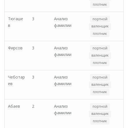
плотник
Тюгаше
3
Анализ
портной
в
фамилии
валенщик
плотник
Фирсов
3
Анализ
портной
фамилии
валенщик
плотник
Чеботар
3
Анализ
портной
ев
фамилии
валенщик
плотник
Абаев
2
Анализ
портной
фамилии
валенщик
плотник