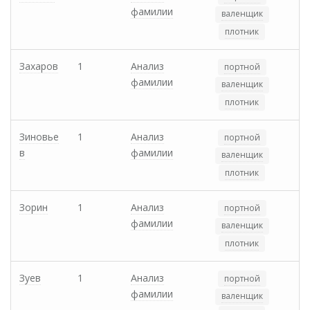
фамилии
валенщик
плотник
Захаров
1
Анализ
портной
фамилии
валенщик
плотник
Зиновье
1
Анализ
портной
в
фамилии
валенщик
плотник
Зорин
1
Анализ
портной
фамилии
валенщик
плотник
Зуев
1
Анализ
портной
фамилии
валенщик