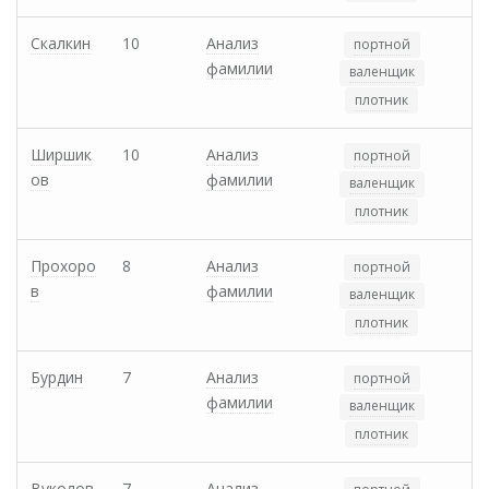
Скалкин
10
Анализ
портной
фамилии
валенщик
плотник
Ширшик
10
Анализ
портной
ов
фамилии
валенщик
плотник
Прохоро
8
Анализ
портной
в
фамилии
валенщик
плотник
Бурдин
7
Анализ
портной
фамилии
валенщик
плотник
Вуколов
7
Анализ