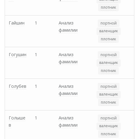
плотник
Гайшин
1
Анализ
портной
фамилии
валенщик
плотник
Гогушин
1
Анализ
портной
фамилии
валенщик
плотник
Голубев
1
Анализ
портной
фамилии
валенщик
плотник
Голыше
1
Анализ
портной
в
фамилии
валенщик
плотник