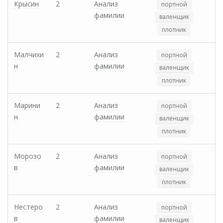
Крысин
2
Анализ
портной
фамилии
валенщик
плотник
Малчихи
2
Анализ
портной
н
фамилии
валенщик
плотник
Марини
2
Анализ
портной
н
фамилии
валенщик
плотник
Морозо
2
Анализ
портной
в
фамилии
валенщик
плотник
Нестеро
2
Анализ
портной
в
фамилии
валенщик