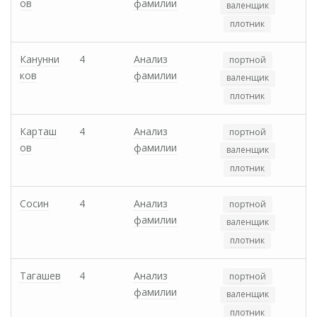
ов
фамилии
валенщик
плотник
Канунни
4
Анализ
портной
ков
фамилии
валенщик
плотник
Карташ
4
Анализ
портной
ов
фамилии
валенщик
плотник
Сосин
4
Анализ
портной
фамилии
валенщик
плотник
Тагашев
4
Анализ
портной
фамилии
валенщик
плотник