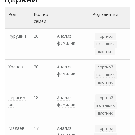
Род
Кол-во
Род занятий
семей
Курушин
20
Анализ
портной
фамилии
валенщик
плотник
Хренов
20
Анализ
портной
фамилии
валенщик
плотник
Герасим
18
Анализ
портной
ов
фамилии
валенщик
плотник
Малаев
17
Анализ
портной