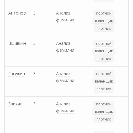
Антонов
3
Анализ
портной
фамилии
валенщик
плотник
Вшивкин
3
Анализ
портной
фамилии
валенщик
плотник
Гагушин
3
Анализ
портной
фамилии
валенщик
плотник
Заикин
3
Анализ
портной
фамилии
валенщик
плотник