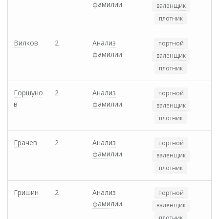
фамилии
валенщик
плотник
Вилков
2
Анализ
портной
фамилии
валенщик
плотник
Горшуно
2
Анализ
портной
в
фамилии
валенщик
плотник
Грачев
2
Анализ
портной
фамилии
валенщик
плотник
Гришин
2
Анализ
портной
фамилии
валенщик
плотник