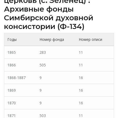
церковь (c. Зеленец) :
Архивные фонды
Cимбирской духовной
консистории (Ф-134)
Годы
Номер фонда
Номер описи
1865
283
11
1866
505
11
1868-1887
9
16
1869
9
16
1870
9
16
1871
503
11