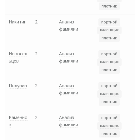
плотник
Никитин
2
Анализ
портной
фамилии
валенщик
плотник
Новосел
2
Анализ
портной
ьцев
фамилии
валенщик
плотник
Полунин
2
Анализ
портной
фамилии
валенщик
плотник
Раменно
2
Анализ
портной
в
фамилии
валенщик
плотник