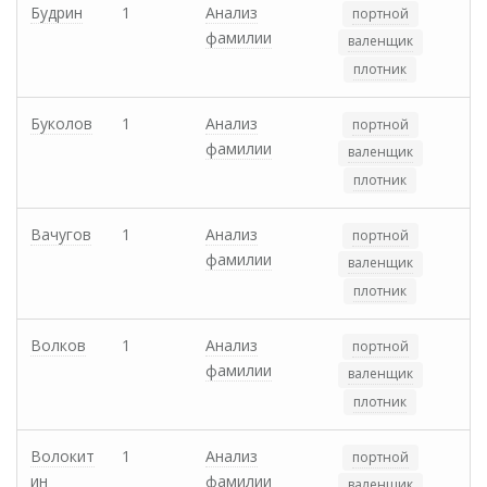
Будрин
1
Анализ
портной
фамилии
валенщик
плотник
Буколов
1
Анализ
портной
фамилии
валенщик
плотник
Вачугов
1
Анализ
портной
фамилии
валенщик
плотник
Волков
1
Анализ
портной
фамилии
валенщик
плотник
Волокит
1
Анализ
портной
ин
фамилии
валенщик