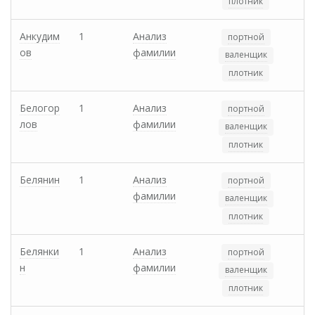
плотник
Анкудим
1
Анализ
портной
ов
фамилии
валенщик
плотник
Белогор
1
Анализ
портной
лов
фамилии
валенщик
плотник
Белянин
1
Анализ
портной
фамилии
валенщик
плотник
Белянки
1
Анализ
портной
н
фамилии
валенщик
плотник