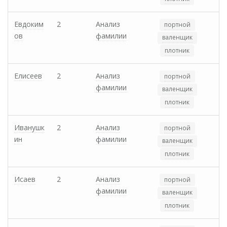
Евдоким
2
Анализ
портной
ов
фамилии
валенщик
плотник
Елисеев
2
Анализ
портной
фамилии
валенщик
плотник
Иванушк
2
Анализ
портной
ин
фамилии
валенщик
плотник
Исаев
2
Анализ
портной
фамилии
валенщик
плотник