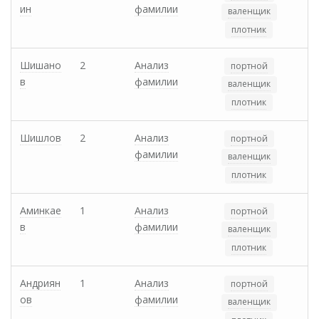
ин
фамилии
валенщик
плотник
Шишано
2
Анализ
портной
в
фамилии
валенщик
плотник
Шишлов
2
Анализ
портной
фамилии
валенщик
плотник
Аминкае
1
Анализ
портной
в
фамилии
валенщик
плотник
Андриян
1
Анализ
портной
ов
фамилии
валенщик