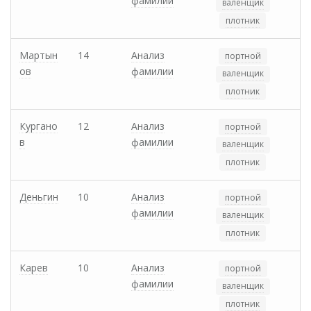
фамилии
валенщик
плотник
Мартын
14
Анализ
портной
ов
фамилии
валенщик
плотник
Кургано
12
Анализ
портной
в
фамилии
валенщик
плотник
Деньгин
10
Анализ
портной
фамилии
валенщик
плотник
Карев
10
Анализ
портной
фамилии
валенщик
плотник