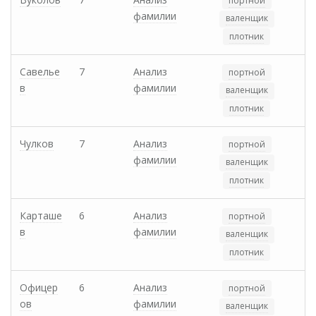
портной
фамилии
валенщик
плотник
Савелье
7
Анализ
портной
в
фамилии
валенщик
плотник
Чулков
7
Анализ
портной
фамилии
валенщик
плотник
Карташе
6
Анализ
портной
в
фамилии
валенщик
плотник
Офицер
6
Анализ
портной
ов
фамилии
валенщик