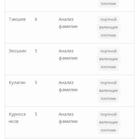
плотник
Таюшев
6
Анализ
портной
фамилии
валенщик
плотник
Зюськин
5
Анализ
портной
фамилии
валенщик
плотник
Кулагин
5
Анализ
портной
фамилии
валенщик
плотник
Курносе
5
Анализ
портной
нков
фамилии
валенщик
плотник