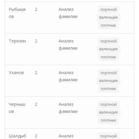
Рыбышк
2
Анализ
портной
ов
фамилии
валенщик
плотник
Терехин
2
Анализ
портной
фамилии
валенщик
плотник
Уханов
2
Анализ
портной
фамилии
валенщик
плотник
Черныш
2
Анализ
портной
ов
фамилии
валенщик
плотник
Шалдыб
2
Анализ
портной