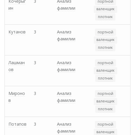
Кочерыг
3
Анализ
портной
ин
фамилии
валенщик
плотник
Кутанов
3
Анализ
портной
фамилии
валенщик
плотник
Лашман
3
Анализ
портной
ов
фамилии
валенщик
плотник
Мироно
3
Анализ
портной
в
фамилии
валенщик
плотник
Потапов
3
Анализ
портной
фамилии
валенщик