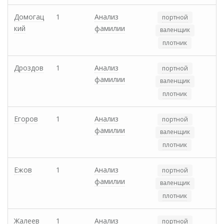
Домогац
1
Анализ
портной
кий
фамилии
валенщик
плотник
Дроздов
1
Анализ
портной
фамилии
валенщик
плотник
Егоров
1
Анализ
портной
фамилии
валенщик
плотник
Ежов
1
Анализ
портной
фамилии
валенщик
плотник
Жалеев
1
Анализ
портной