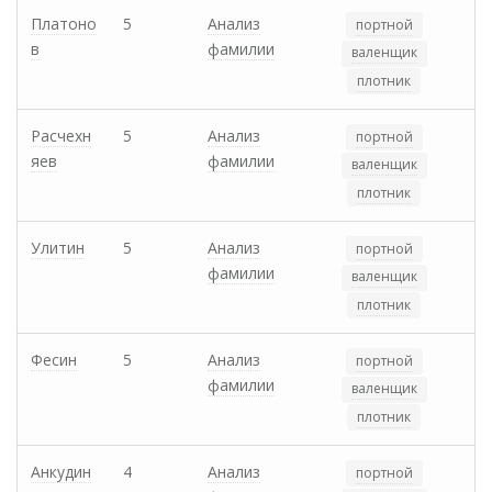
Платоно
5
Анализ
портной
в
фамилии
валенщик
плотник
Расчехн
5
Анализ
портной
яев
фамилии
валенщик
плотник
Улитин
5
Анализ
портной
фамилии
валенщик
плотник
Фесин
5
Анализ
портной
фамилии
валенщик
плотник
Анкудин
4
Анализ
портной