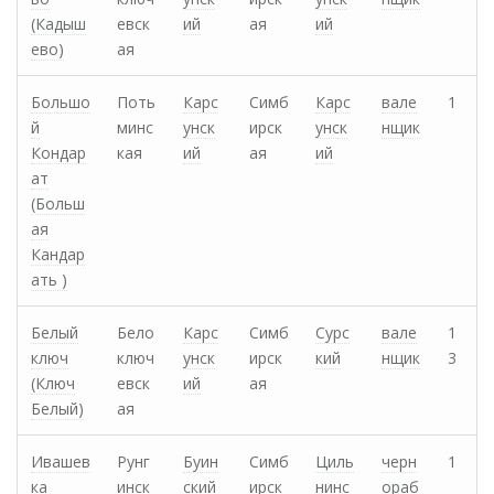
(Кадыш
евск
ий
ая
ий
ево)
ая
Большо
Поть
Карс
Симб
Карс
вале
1
й
минс
унск
ирск
унск
нщик
Кондар
кая
ий
ая
ий
ат
(Больш
ая
Кандар
ать )
Белый
Бело
Карс
Симб
Сурс
вале
1
ключ
ключ
унск
ирск
кий
нщик
3
(Ключ
евск
ий
ая
Белый)
ая
Ивашев
Рунг
Буин
Симб
Циль
черн
1
ка
инск
ский
ирск
нинс
ораб