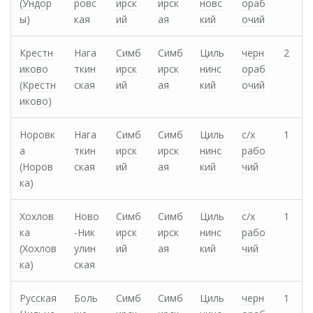
(Ундор
ровс
ирск
ирск
новс
ораб
ы)
кая
ий
ая
кий
очий
Крестн
Нага
Симб
Симб
Циль
черн
2
иково
ткин
ирск
ирск
нинс
ораб
(Крестн
ская
ий
ая
кий
очий
иково)
Норовк
Нага
Симб
Симб
Циль
с/х
1
а
ткин
ирск
ирск
нинс
рабо
(Норов
ская
ий
ая
кий
чий
ка)
Хохлов
Ново
Симб
Симб
Циль
с/х
1
ка
-Ник
ирск
ирск
нинс
рабо
(Хохлов
улин
ий
ая
кий
чий
ка)
ская
Русская
Боль
Симб
Симб
Циль
черн
1