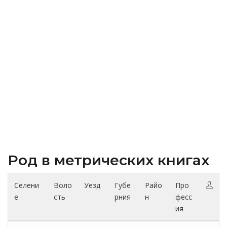
Род в метрических книгах
Селени
Воло
Уезд
Губе
Райо
Про
е
сть
рния
н
фесс
ия