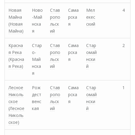
Новая
Ново
Став
Сама
Мел
4
Майна
-Май
ропо
рска
екес
(Новая
нска
льск
я
ский
Майна)
я
ий
Красна
Стар
Став
Сама
Стар
2
я Река
о-
ропо
рска
омай
(Красна
Май
льск
я
нски
я Река)
нска
ий
й
я
Лесное
Рож
Став
Сама
Стар
1
Николь
дест
ропо
рска
омай
ское
венс
льск
я
нски
(Лесное
кая
ий
й
Николь
ское)