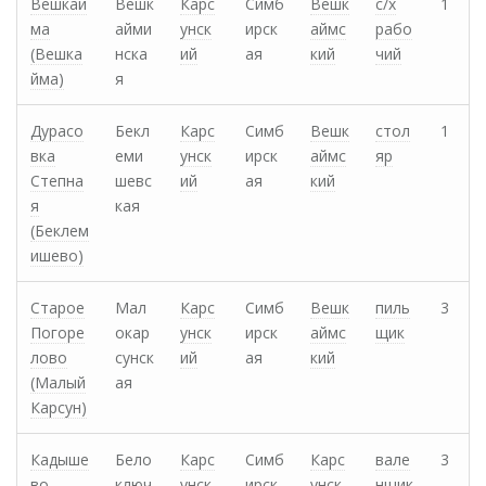
Вешкай
Вешк
Карс
Симб
Вешк
с/х
1
ма
айми
унск
ирск
аймс
рабо
(Вешка
нска
ий
ая
кий
чий
йма)
я
Дурасо
Бекл
Карс
Симб
Вешк
стол
1
вка
еми
унск
ирск
аймс
яр
Степна
шевс
ий
ая
кий
я
кая
(Беклем
ишево)
Старое
Мал
Карс
Симб
Вешк
пиль
3
Погоре
окар
унск
ирск
аймс
щик
лово
сунск
ий
ая
кий
(Малый
ая
Карсун)
Кадыше
Бело
Карс
Симб
Карс
вале
3
во
ключ
унск
ирск
унск
нщик