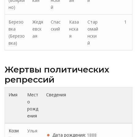
(Боярки
кая
нски
ая
й
но)
й
Березо
Жедя
Спас
Каза
Стар
1
вка
евск
ский
нска
омай
(Березо
ая
я
нски
вка)
й
Жертвы политических
репрессий
Имя
Мест
Сведения
о
рожд
ения
Кози
Улья
Дата рождения:
1888