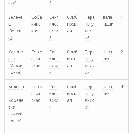
вка)
й
Зелене
Соба
Сенг
Симб
Тере
вале
1
ц
кинс
илее
ирск
ньгу
нщик
(3елене
кая
вски
ая
льск
ц)
й
ий
Калино
Горю
Сенг
Симб
Тере
плот
2
вка
шкин
илее
ирск
ньгу
ник
(Михай
ская
вски
ая
льск
ловка)
й
ий
Больша
Горю
Сенг
Симб
Тере
плот
4
я
шкин
илее
ирск
ньгу
ник
Кобеле
ская
вски
ая
льск
вка
й
ий
(Михай
ловка)