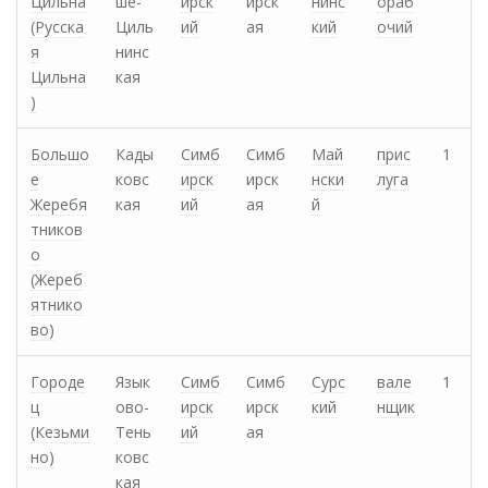
Цильна
ше-
ирск
ирск
нинс
ораб
(Русска
Циль
ий
ая
кий
очий
я
нинс
Цильна
кая
)
Большо
Кады
Симб
Симб
Май
прис
1
е
ковс
ирск
ирск
нски
луга
Жеребя
кая
ий
ая
й
тников
о
(Жереб
ятнико
во)
Городе
Язык
Симб
Симб
Сурс
вале
1
ц
ово-
ирск
ирск
кий
нщик
(Кезьми
Тень
ий
ая
но)
ковс
кая