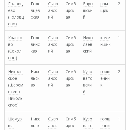
Головц
Голо
Сызр
Симб
Бары
рам
2
ево
вцев
анск
ирск
шски
щик
(Головц
ская
ий
ая
й
ево)
Кравко
Голо
Сызр
Симб
Нико
каме
1
во
винс
анск
ирск
лаев
нщик
(Сокол
кая
ий
ая
ский
ово)
Николь
Нико
Сызр
Симб
Кузо
горш
2
ское
льск
анск
ирск
вато
ечни
(Шерем
ая
ий
ая
вски
к
етево
й
Николь
ское)
Шемур
Нико
Сызр
Симб
Кузо
горш
1
ша
льск
анск
ирск
вато
ечни