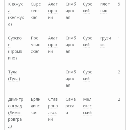
Княжух
Сыре
Алат
Симб
Сурс
плот
5
а
севс
ырск
ирск
кий
ник
(Княжух
кая
ий
ая
а)
Сурско
Про
Алат
Симб
Сурс
грузч
1
е
мзин
ырск
ирск
кий
ик
(Промз
ская
ий
ая
ино)
Тула
Симб
Сурс
2
(Тула)
ирск
кий
ая
Димитр
Брян
Став
Сама
Мел
2
овград
динс
ропо
рска
екес
(Димит
кая
льск
я
ский
ровгра
ий
д)