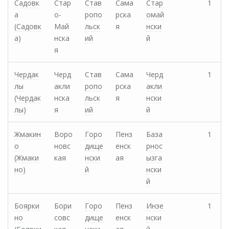
Садовк
Стар
Став
Сама
Стар
1
а
о-
ропо
рска
омай
(Садовк
Май
льск
я
нски
а)
нска
ий
й
я
Чердак
Черд
Став
Сама
Черд
1
лы
акли
ропо
рска
акли
(Чердак
нска
льск
я
нски
лы)
я
ий
й
Жмакин
Воро
Горо
Пенз
База
1
о
новс
дище
енск
рнос
(Жмаки
кая
нски
ая
ызга
но)
й
нски
й
Боярки
Бори
Горо
Пенз
Инзе
1
но
совс
дище
енск
нски