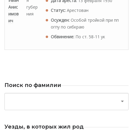
Иван
я
Дата ареста:
13 февраля 1930
Анис
губер
Статус:
Арестован
имов
ния
Осужден:
Особой тройкой при пп
ич
огпу по сибкраю
Обвинение:
По ст. 58-11 ук
Поиск по фамилии
Уезды, в которых жил род