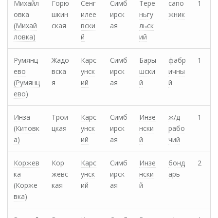
Михайл
Горю
Сенг
Симб
Тере
сапо
1
овка
шкин
илее
ирск
ньгу
жник
(Михай
ская
вски
ая
льск
ловка)
й
ий
Румянц
Жадо
Карс
Симб
Бары
фабр
1
ево
вска
унск
ирск
шски
ичны
(Румянц
я
ий
ая
й
й
ево)
Инза
Трои
Карс
Симб
Инзе
ж/д
1
(Китовк
цкая
унск
ирск
нски
рабо
а)
ий
ая
й
чий
Коржев
Кор
Карс
Симб
Инзе
бонд
2
ка
жевс
унск
ирск
нски
арь
(Корже
кая
ий
ая
й
вка)