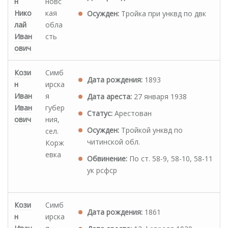
н
новс
Нико
кая
Осужден:
Тройка при унквд по двк
лай
обла
Иван
сть
ович
Кози
Симб
Дата рождения:
1893
н
ирска
Иван
я
Дата ареста:
27 января 1938
Иван
губер
Статус:
Арестован
ович
ния,
Осужден:
Тройкой унквд по
сел.
читинской обл.
Корж
евка
Обвинение:
По ст. 58-9, 58-10, 58-11
ук рсфср
Кози
Симб
Дата рождения:
1861
н
ирска