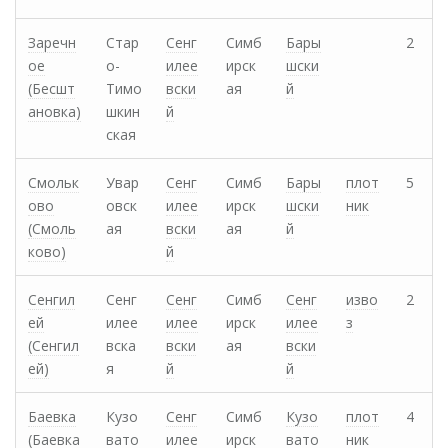
Заречн
Стар
Сенг
Симб
Бары
2
ое
о-
илее
ирск
шски
(Бесшт
Тимо
вски
ая
й
ановка)
шкин
й
ская
Смольк
Увар
Сенг
Симб
Бары
плот
5
ово
овск
илее
ирск
шски
ник
(Смоль
ая
вски
ая
й
ково)
й
Сенгил
Сенг
Сенг
Симб
Сенг
изво
2
ей
илее
илее
ирск
илее
з
(Сенгил
вска
вски
ая
вски
ей)
я
й
й
Баевка
Кузо
Сенг
Симб
Кузо
плот
4
(Баевка
вато
илее
ирск
вато
ник