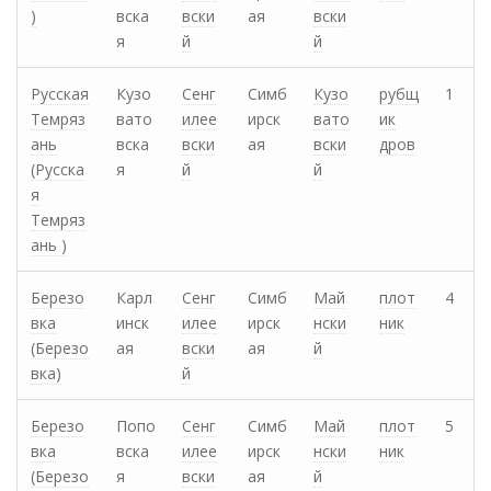
)
вска
вски
ая
вски
я
й
й
Русская
Кузо
Сенг
Симб
Кузо
рубщ
1
Темряз
вато
илее
ирск
вато
ик
ань
вска
вски
ая
вски
дров
(Русска
я
й
й
я
Темряз
ань )
Березо
Карл
Сенг
Симб
Май
плот
4
вка
инск
илее
ирск
нски
ник
(Березо
ая
вски
ая
й
вка)
й
Березо
Попо
Сенг
Симб
Май
плот
5
вка
вска
илее
ирск
нски
ник
(Березо
я
вски
ая
й