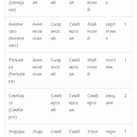
(Шемур
ая
ий
ая
вски
к
ша)
й
Анненк
Анне
Сызр
Симб
Май
кирп
1
ово
нков
анск
ирск
нски
ични
(Анненк
ская
ий
ая
й
к
ово)
Репьев
Анне
Сызр
Симб
Май
плот
1
ка
нков
анск
ирск
нски
ник
(Репьев
ская
ий
ая
й
ка)
Симбир
Симб
Симб
Симб
мещ
2
ск
ирск
ирск
ирск
ане
(Симби
ий
ая
рск)
Ундоры
Ундо
Симб
Симб
Улья
черн
1