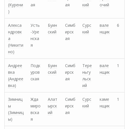
(Курени
ая
ая
кий
очий
)
Алекса
Усть
Буин
Симб
Сурс
вале
6
ндровк
-Уре
ский
ирск
кий
нщик
а
нска
ая
(Никити
я
но)
Андрее
Подк
Буин
Симб
Тере
вале
1
вка
уров
ский
ирск
ньгу
нщик
(Андрее
ская
ая
льск
вка)
ий
Зимниц
Жда
Алат
Симб
Сурс
каме
1
ы
миро
ырск
ирск
кий
нщик
(3имниц
вска
ий
ая
ы)
я