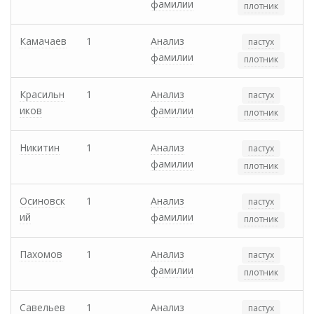
фамилии
плотник
Камачаев
1
Анализ
пастух
фамилии
плотник
Красильн
1
Анализ
пастух
иков
фамилии
плотник
Никитин
1
Анализ
пастух
фамилии
плотник
Осиновск
1
Анализ
пастух
ий
фамилии
плотник
Пахомов
1
Анализ
пастух
фамилии
плотник
Савельев
1
Анализ
пастух