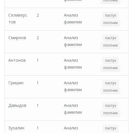
плотник
Селиверс
2
Анализ
пастух
тов
фамилии
плотник
Смирнов
2
Анализ
пастух
фамилии
плотник
Антонов
1
Анализ
пастух
фамилии
плотник
Гришин
1
Анализ
пастух
фамилии
плотник
Давыдов
1
Анализ
пастух
фамилии
плотник
Зузалин
1
Анализ
пастух