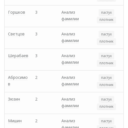
Горшков
3
Анализ
пастух
фамилии
плотник
Светцов
3
Анализ
пастух
фамилии
плотник
Шерабаев
3
Анализ
пастух
фамилии
плотник
Абросимо
2
Анализ
пастух
в
фамилии
плотник
Зюзин
2
Анализ
пастух
фамилии
плотник
Мишин
2
Анализ
пастух
фамилии