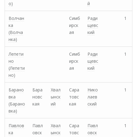
о)
й
Волчан
Симб
Ради
1
ка
ирск
щевс
(Волча
ая
кий
нка)
Лепети
Симб
Ради
1
но
ирск
щевс
(Лепети
ая
кий
но)
Барано
Бара
Хвал
Сара
Нико
1
вка
новс
ынск
товс
лаев
(Барано
кая
ий
кая
ский
вка)
Павлов
Павл
Хвал
Сара
Павл
1
ка
овск
ынск
товс
овск