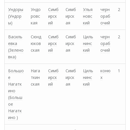
Ундоры
Ундо
Симб
Симб
Улья
черн
2
(Ундор
ровс
ирск
ирск
новс
ораб
ы)
кая
ий
ая
кий
очий
Василь
Сюнд
Симб
Симб
Циль
черн
2
евка
юков
ирск
ирск
нинс
ораб
(Зелено
ская
ий
ая
кий
очий
вка)
Большо
Нага
Симб
Симб
Циль
коню
1
е
ткин
ирск
ирск
нинс
х
Нагатк
ская
ий
ая
кий
ино
(Больш
ое
Нагатк
ино )