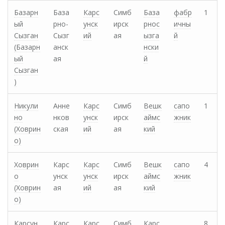
Базарн
База
Карс
Симб
База
фабр
1
ый
рно-
унск
ирск
рнос
ичны
Сызган
Сызг
ий
ая
ызга
й
(Базарн
анск
нски
ый
ая
й
Сызган
)
Никули
Анне
Карс
Симб
Вешк
сапо
1
но
нков
унск
ирск
аймс
жник
(Xоврин
ская
ий
ая
кий
о)
Ховрин
Карс
Карс
Симб
Вешк
сапо
4
о
унск
унск
ирск
аймс
жник
(Xоврин
ая
ий
ая
кий
о)
Карсун
Карс
Карс
Симб
Карс
8