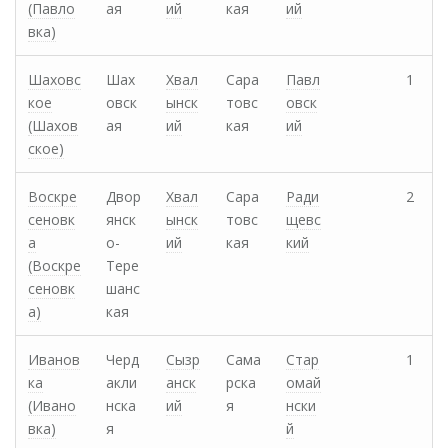
(Павло
ая
ий
кая
ий
вка)
Шаховс
Шах
Хвал
Сара
Павл
1
кое
овск
ынск
товс
овск
(Шахов
ая
ий
кая
ий
ское)
Воскре
Двор
Хвал
Сара
Ради
2
сеновк
янск
ынск
товс
щевс
а
о-
ий
кая
кий
(Воскре
Тере
сеновк
шанс
а)
кая
Иванов
Черд
Сызр
Сама
Стар
1
ка
акли
анск
рска
омай
(Ивано
нска
ий
я
нски
вка)
я
й