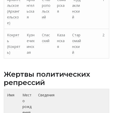
льское
нгел
ропо
рска
акли
(Арханг
ьска
льск
я
нски
ельско
я
ий
й
е)
Кокрят
Кузн
Спас
Каза
Стар
2
ь
ечих
ский
нска
омай
(Кокрят
инск
я
нски
ь)
ая
й
Жертвы политических
репрессий
Имя
Мест
Сведения
о
рожд
ения