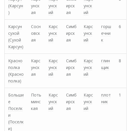
(Карсун
унск
унск
ирск
унск
)
ая
ий
ая
ий
Карсун
Сосн
Карс
Симб
Карс
горш
6
сухой
овск
унск
ирск
унск
ечни
(Сухой
ая
ий
ая
ий
к
Карсун)
Красно
Карс
Карс
Симб
Карс
глин
8
полка
унск
унск
ирск
унск
щик
(Красно
ая
ий
ая
ий
полка)
Больши
Поть
Карс
Симб
Карс
плот
1
е
минс
унск
ирск
унск
ник
Поселк
кая
ий
ая
ий
и
(Поселк
и)