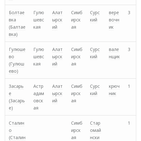
Болтае
Гулю
Алат
Симб
Сурс
вере
3
вка
шевс
ырск
ирск
кий
вочн
(Балтае
кая
ий
ая
ик
вка)
Гулюше
Гулю
Алат
Симб
Сурс
вале
3
во
шевс
ырск
ирск
кий
нщик
(Гулюш
кая
ий
ая
ево)
Засарь
Астр
Алат
Симб
Сурс
крюч
1
е
адам
ырск
ирск
кий
ник
(3асарь
овск
ий
ая
е)
ая
Сталин
Симб
Стар
1
о
ирск
омай
(Сталин
ая
нски