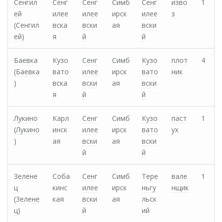
Сенгил
Сенг
Сенг
Симб
Сенг
изво
1
ей
илее
илее
ирск
илее
з
(Сенгил
вска
вски
ая
вски
ей)
я
й
й
Баевка
Кузо
Сенг
Симб
Кузо
плот
4
(Баевка
вато
илее
ирск
вато
ник
)
вска
вски
ая
вски
я
й
й
Лукино
Карл
Сенг
Симб
Кузо
паст
1
(Лукино
инск
илее
ирск
вато
ух
)
ая
вски
ая
вски
й
й
Зелене
Соба
Сенг
Симб
Тере
вале
1
ц
кинс
илее
ирск
ньгу
нщик
(3елене
кая
вски
ая
льск
ц)
й
ий