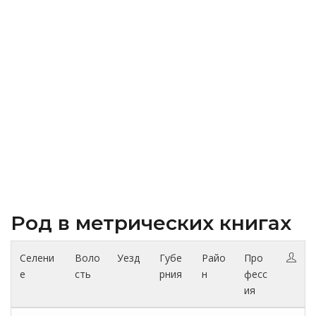
Род в метрических книгах
Селени
Воло
Уезд
Губе
Райо
Про
е
сть
рния
н
фесс
ия