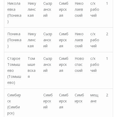
Никола
Нику
Сызр
Симб
Нико
с/х
1
евка
линс
анск
ирск
лаев
рабо
(Поника
кая
ий
ая
ский
чий
)
Поника
Нику
Сызр
Симб
Нико
с/х
2
(Поника
линс
анск
ирск
лаев
рабо
)
кая
ий
ая
ский
чий
Старое
Том
Сызр
Симб
Ново
с/х
1
Томыш
ыше
анск
ирск
спас
рабо
ево
вска
ий
ая
ский
чий
(Томыш
я
ево)
Симбир
Симб
Симб
Симб
мещ
2
ск
ирск
ирск
ирск
ане
(Симби
ий
ая
рск)