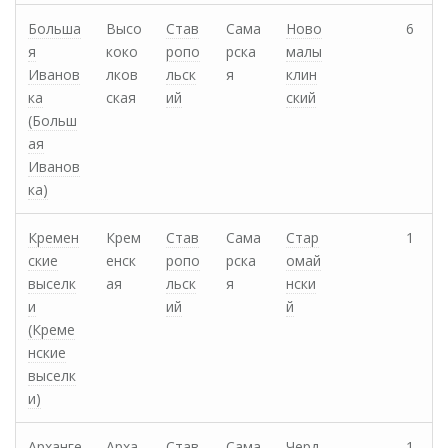
Больша
Высо
Став
Сама
Ново
6
я
коко
ропо
рска
малы
Иванов
лков
льск
я
клин
ка
ская
ий
ский
(Больш
ая
Иванов
ка)
Кремен
Крем
Став
Сама
Стар
1
ские
енск
ропо
рска
омай
выселк
ая
льск
я
нски
и
ий
й
(Креме
нские
выселк
и)
Арханге
Арха
Став
Сама
Черд
1