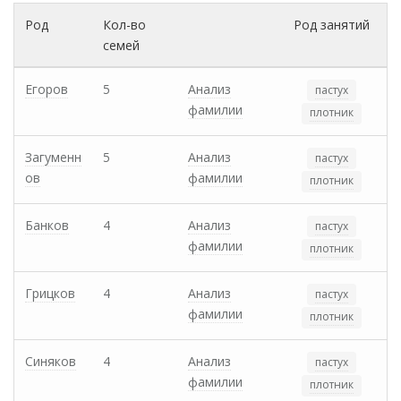
Род
Кол-во
Род занятий
семей
Егоров
5
Анализ
пастух
фамилии
плотник
Загуменн
5
Анализ
пастух
ов
фамилии
плотник
Банков
4
Анализ
пастух
фамилии
плотник
Грицков
4
Анализ
пастух
фамилии
плотник
Синяков
4
Анализ
пастух
фамилии
плотник