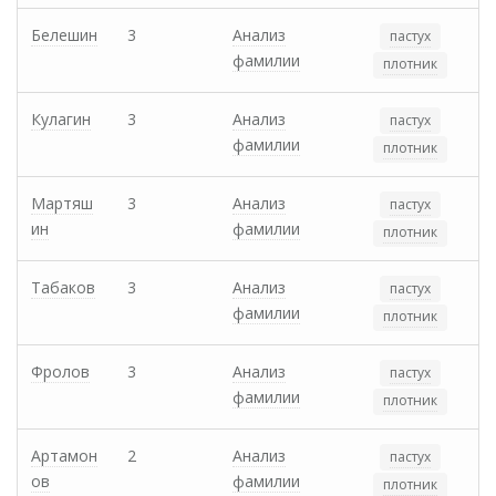
Белешин
3
Анализ
пастух
фамилии
плотник
Кулагин
3
Анализ
пастух
фамилии
плотник
Мартяш
3
Анализ
пастух
ин
фамилии
плотник
Табаков
3
Анализ
пастух
фамилии
плотник
Фролов
3
Анализ
пастух
фамилии
плотник
Артамон
2
Анализ
пастух
ов
фамилии
плотник