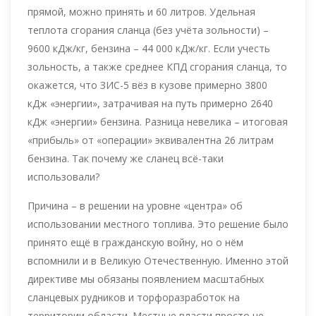
прямой, можно принять и 60 литров. Удельная
теплота сгорания сланца (без учёта зольности) –
9600 кДж/кг, бензина – 44 000 кДж/кг. Если учесть
зольность, а также среднее КПД сгорания сланца, то
окажется, что ЗИС-5 вёз в кузове примерно 3800
кДж «энергии», затрачивая на путь примерно 2640
кДж «энергии» бензина. Разница невелика – итоговая
«прибыль» от «операции» эквивалентна 26 литрам
бензина. Так почему же сланец всё-таки
использовали?
Причина – в решении на уровне «центра» об
использовании местного топлива. Это решение было
принято ещё в гражданскую войну, но о нём
вспомнили и в Великую Отечественную. Именно этой
директиве мы обязаны появлением масштабных
сланцевых рудников и торфоразработок на
территории области. Местные власти просто не