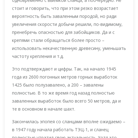
одновременно с выемкой сланца, а поочередно. Не
стоит и говорить, что при этом резко возрастает
вероятность быть заваленным породой, но ради
увеличения скорости добычи решили, по-видимому,
пренебречь опасностью для забойщиков. Да и с
крепями стали обращаться более просто –
использовать некачественную древесину, уменьшать
частоту крепления и т.д.
Это подтверждают и цифры. Так, на начало 1945
года из 2600 погонных метров горных выработок
1425 было полузавалено, а 200 – завалены
полностью. В то же время год назад полностью
заваленных выработок было всего 50 метров, да и
те в основном в начале шахт.
Закончилась эпопея со сланцами вполне ожидаемо –
в 1947 году начала работать ТЭЦ-1, и сланец
полностью утратил свою актуальность. Хотя это