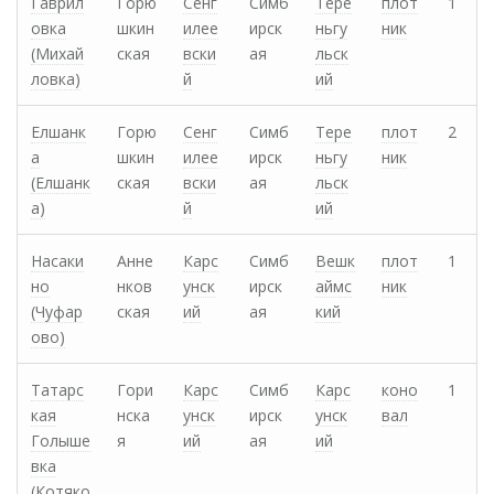
Гаврил
Горю
Сенг
Симб
Тере
плот
1
овка
шкин
илее
ирск
ньгу
ник
(Михай
ская
вски
ая
льск
ловка)
й
ий
Елшанк
Горю
Сенг
Симб
Тере
плот
2
а
шкин
илее
ирск
ньгу
ник
(Елшанк
ская
вски
ая
льск
а)
й
ий
Насаки
Анне
Карс
Симб
Вешк
плот
1
но
нков
унск
ирск
аймс
ник
(Чуфар
ская
ий
ая
кий
ово)
Татарс
Гори
Карс
Симб
Карс
коно
1
кая
нска
унск
ирск
унск
вал
Голыше
я
ий
ая
ий
вка
(Котяко