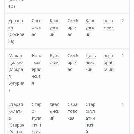
во)
Уразов
Сосн
Карс
Симб
Карс
рого
2
ка
овск
унск
ирск
унск
жник
(Соснов
ая
ий
ая
ий
ка)
Малая
Ново
Буин
Симб
Циль
черн
1
Цильна
-Как
ский
ирск
нинс
ораб
(Мокра
ерли
ая
кий
очий
я
нска
Бугурна
я
)
Старая
Стар
Хвал
Сара
Стар
1
Кулатк
о-
ынск
товс
окул
а
Кула
ий
кая
атки
(Старая
ткин
нски
Кулатк
ская
й