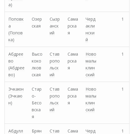
а)
Поповк
Озер
Сызр
Сама
Черд
1
а
ская
анск
рска
акли
(Попов
ий
я
нски
ка)
й
Абдрее
Высо
Став
Сама
Ново
1
во
коко
ропо
рска
малы
(Абдрее
лков
льск
я
клин
во)
ская
ий
ский
Эчкаюн
Стар
Став
Сама
Ново
1
(Эчкаю
о-
ропо
рска
малы
н)
Бесо
льск
я
клин
вска
ий
ский
я
Абдулл
Брян
Став
Сама
Черд
1