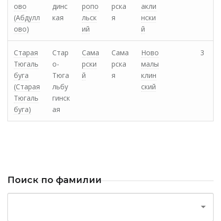
ово
динс
ропо
рска
акли
(Абдулл
кая
льск
я
нски
ово)
ий
й
Старая
Стар
Сама
Сама
Ново
3
Тюгаль
о-
рски
рска
малы
буга
Тюга
й
я
клин
(Старая
льбу
ский
Тюгаль
гинск
буга)
ая
Поиск по фамилии