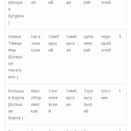
(Мокра
ая
ий
ая
кий
очий
я
Бугурна
)
Новые
Нага
Симб
Симб
Циль
черн
3
Тимерс
ткин
ирск
ирск
нинс
ораб
яны
ская
ий
ая
кий
очий
(Больш
ое
Нагатк
ино )
Больша
Мал
Сенг
Симб
Тере
плот
1
я Борла
обор
илее
ирск
ньгу
ник
(Больш
линс
вски
ая
льск
ая
кая
й
ий
Борла )