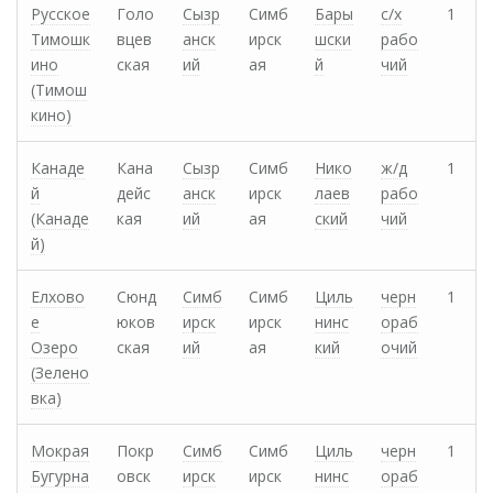
Русское
Голо
Сызр
Симб
Бары
с/х
1
Тимошк
вцев
анск
ирск
шски
рабо
ино
ская
ий
ая
й
чий
(Тимош
кино)
Канаде
Кана
Сызр
Симб
Нико
ж/д
1
й
дейс
анск
ирск
лаев
рабо
(Канаде
кая
ий
ая
ский
чий
й)
Елхово
Сюнд
Симб
Симб
Циль
черн
1
е
юков
ирск
ирск
нинс
ораб
Озеро
ская
ий
ая
кий
очий
(Зелено
вка)
Мокрая
Покр
Симб
Симб
Циль
черн
1
Бугурна
овск
ирск
ирск
нинс
ораб