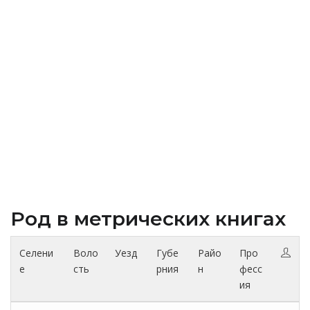
Род в метрических книгах
Селени
Воло
Уезд
Губе
Райо
Про
е
сть
рния
н
фесс
ия