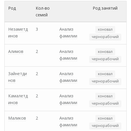
Род
Кол-во
Род занятий
семей
Незаметд
3
Анализ
коновал
инов
фамилии
чернорабочий
Алимов
2
Анализ
коновал
фамилии
чернорабочий
Зайнетди
2
Анализ
коновал
нов
фамилии
чернорабочий
Камалетд
2
Анализ
коновал
инов
фамилии
чернорабочий
Маликов
2
Анализ
коновал
фамилии
чернорабочий