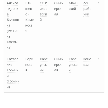
Алекса
Рти
Сенг
Симб
Майн
с/х
1
ндровк
щев
илее
ирск
ский
рабо
а
о-
вски
ая
чий
Бычков
Каме
й
ка
нска
(Репьев
я
ка
Космын
ка)
Татарс
Гори
Карс
Симб
Карс
коно
1
кие
нска
унск
ирск
унски
вал
Горинк
я
ий
ая
й
и
(Горинк
и)