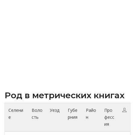
Род в метрических книгах
Селени
Воло
Уезд
Губе
Райо
Про
е
сть
рния
н
фесс
ия