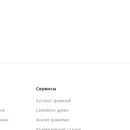
Сервисы
Каталог фамилий
ов
Cемейное древо
чных
Анализ фамилии
Краеведческие статьи