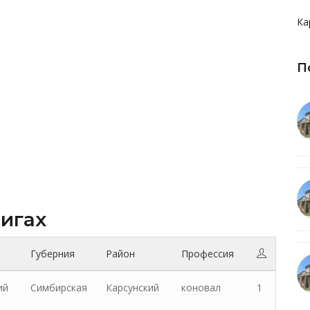
Ка
П
нигах
Губерния
Район
Профессия
ий
Симбирская
Карсунский
коновал
1