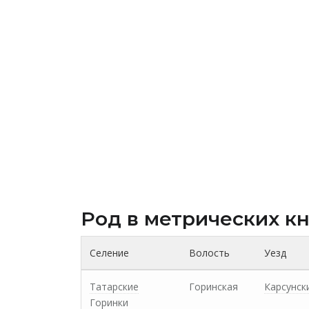
Род в метрических к
Селение
Волость
Уезд
Татарские
Горинская
Карсунск
Горинки