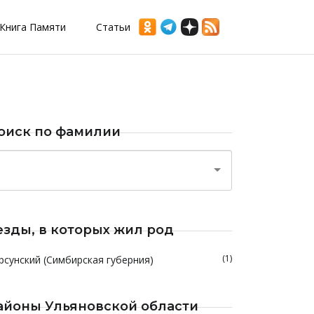
Книга Памяти
Статьи
оиск по фамилии
езды, в которых жил род
(1)
рсунский (Симбирская губерния)
айоны Ульяновской области