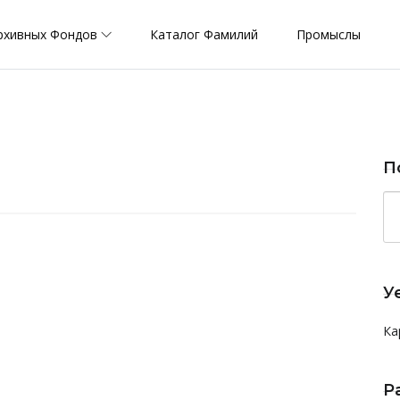
рхивных Фондов
Каталог Фамилий
Промыслы
П
У
Ка
Р