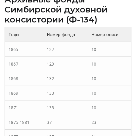
Cимбирской духовной
консистории (Ф-134)
Годы
Номер фонда
Номер описи
1865
127
10
1867
129
10
1868
132
10
1869
133
10
1871
135
10
1875-1881
37
23