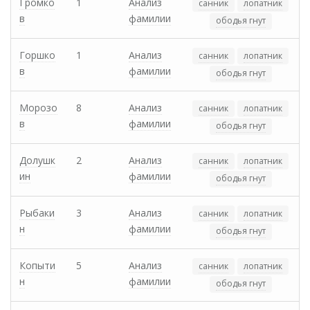
Громко
1
Анализ
санник
лопатник
в
фамилии
ободья гнут
Горшко
1
Анализ
санник
лопатник
в
фамилии
ободья гнут
Морозо
8
Анализ
санник
лопатник
в
фамилии
ободья гнут
Долушк
2
Анализ
санник
лопатник
ин
фамилии
ободья гнут
Рыбаки
3
Анализ
санник
лопатник
н
фамилии
ободья гнут
Копыти
5
Анализ
санник
лопатник
н
фамилии
ободья гнут