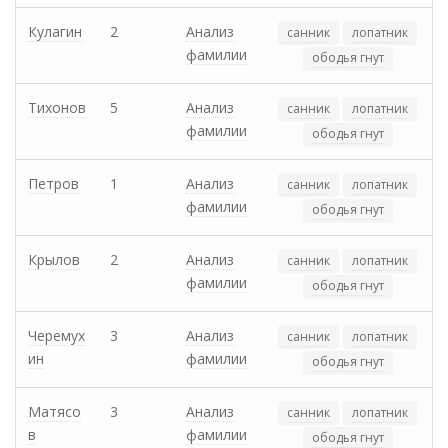
Кулагин
2
Анализ
санник
лопатник
фамилии
ободья гнут
Тихонов
5
Анализ
санник
лопатник
фамилии
ободья гнут
Петров
1
Анализ
санник
лопатник
фамилии
ободья гнут
Крылов
2
Анализ
санник
лопатник
фамилии
ободья гнут
Черемух
3
Анализ
санник
лопатник
ин
фамилии
ободья гнут
Матясо
3
Анализ
санник
лопатник
в
фамилии
ободья гнут