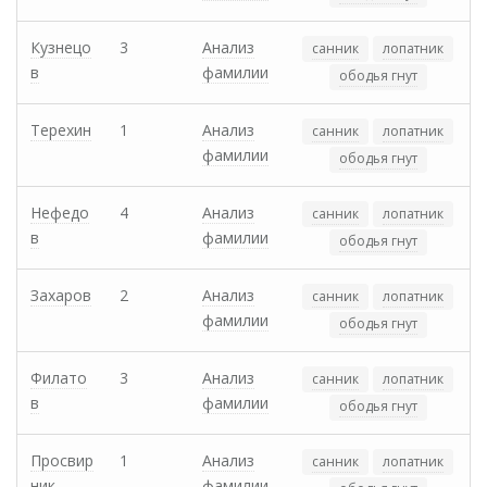
Кузнецо
3
Анализ
санник
лопатник
в
фамилии
ободья гнут
Терехин
1
Анализ
санник
лопатник
фамилии
ободья гнут
Нефедо
4
Анализ
санник
лопатник
в
фамилии
ободья гнут
Захаров
2
Анализ
санник
лопатник
фамилии
ободья гнут
Филато
3
Анализ
санник
лопатник
в
фамилии
ободья гнут
Просвир
1
Анализ
санник
лопатник
ник
фамилии