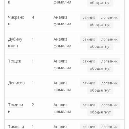
в
фамилии
ободья гнут
Чикрано
4
Анализ
санник
лопатник
в
фамилии
ободья гнут
Дубину
1
Анализ
санник
лопатник
шкин
фамилии
ободья гнут
Тощев
1
Анализ
санник
лопатник
фамилии
ободья гнут
Денисов
1
Анализ
санник
лопатник
фамилии
ободья гнут
Томили
2
Анализ
санник
лопатник
н
фамилии
ободья гнут
Тимоши
1
Анализ
санник
лопатник