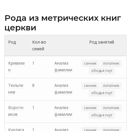
Рода из метрических книг
церкви
Род
Кол-во
Род занятий
семей
Кривихи
1
Анализ
санник
лопатник
н
фамилии
ободья гнут
Тюльпе
8
Анализ
санник
лопатник
нев
фамилии
ободья гнут
Воротн
1
Анализ
санник
лопатник
иков
фамилии
ободья гнут
Курлага
1
Анализ
санник
лопатник