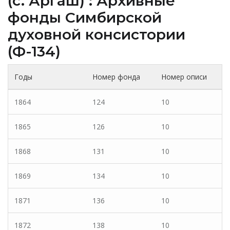
(c. Аргаш) : Архивные
фонды Cимбирской
духовной консистории
(Ф-134)
Годы
Номер фонда
Номер описи
1864
124
10
1865
126
10
1868
131
10
1869
134
10
1871
136
10
1872
138
10