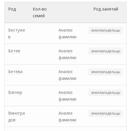
Род
Кол-во
Род занятий
семей
Бестуже
Анализ
землевладельцы
в
фамилии
Бетев
Анализ
землевладельцы
фамилии
Бетева
Анализ
землевладельцы
фамилии
Вагнер
Анализ
землевладельцы
фамилии
Виногра
Анализ
землевладельцы
дов
фамилии