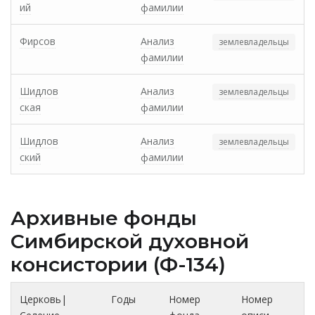
ий
фамилии
Фирсов
Анализ
землевладельцы
фамилии
Шидлов
Анализ
землевладельцы
ская
фамилии
Шидлов
Анализ
землевладельцы
ский
фамилии
Архивные фонды
Cимбирской духовной
консистории (Ф-134)
Церковь|
Годы
Номер
Номер