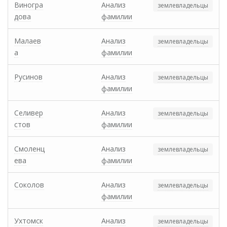
Виногра
Анализ
землевладельцы
дова
фамилии
Малаев
Анализ
землевладельцы
а
фамилии
Русинов
Анализ
землевладельцы
фамилии
Селивер
Анализ
землевладельцы
стов
фамилии
Смоленц
Анализ
землевладельцы
ева
фамилии
Соколов
Анализ
землевладельцы
фамилии
Ухтомск
Анализ
землевладельцы