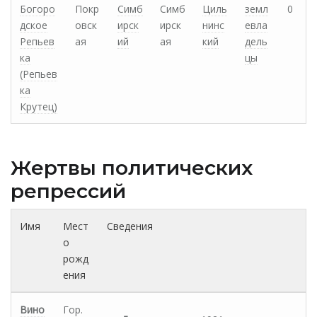
Богоро
Покр
Симб
Симб
Циль
земл
0
дское
овск
ирск
ирск
нинс
евла
Репьев
ая
ий
ая
кий
дель
ка
цы
(Репьев
ка
Крутец)
Жертвы политических
репрессий
Имя
Мест
Сведения
о
рожд
ения
Вино
Гор.