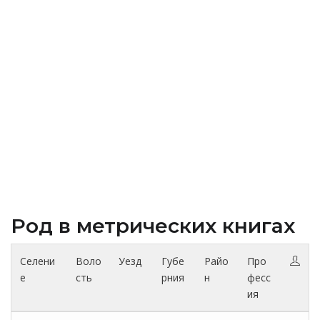
Род в метрических книгах
Селени
Воло
Уезд
Губе
Райо
Про
е
сть
рния
н
фесс
ия