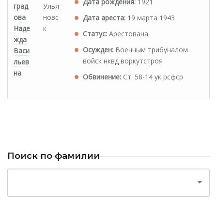
Дата рождения:
1921
град
Улья
ова
новс
Дата ареста:
19 марта 1943
Наде
к
Статус:
Арестована
жда
Осужден:
Военным трибуналом
Васи
войск нквд воркутстроя
льев
на
Обвинение:
Ст. 58-14 ук рсфср
Поиск по фамилии