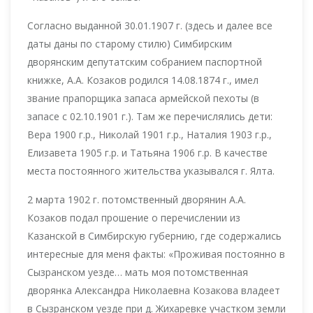
Согласно выданной 30.01.1907 г. (здесь и далее все
даты даны по старому стилю) Симбирским
дворянским депутатским собранием паспортной
книжке, А.А. Козаков родился 14.08.1874 г., имел
звание прапорщика запаса армейской пехоты (в
запасе с 02.10.1901 г.). Там же перечислялись дети:
Вера 1900 г.р., Николай 1901 г.р., Наталия 1903 г.р.,
Елизавета 1905 г.р. и Татьяна 1906 г.р. В качестве
места постоянного жительства указывался г. Ялта.
2 марта 1902 г. потомственный дворянин А.А.
Козаков подал прошение о перечислении из
Казанской в Симбирскую губернию, где содержались
интересные для меня факты: «Проживая постоянно в
Сызранском уезде… мать моя потомственная
дворянка Александра Николаевна Козакова владеет
в Сызранском уезде при д. Жихаревке участком земли