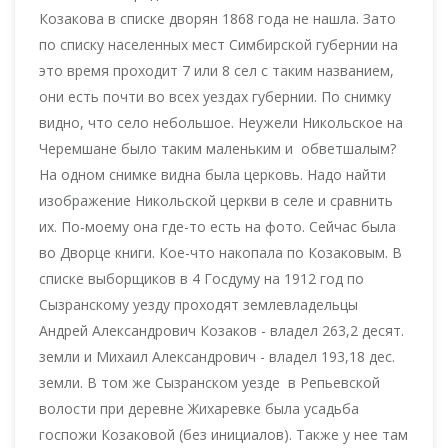
Козакова в списке дворян 1868 года не нашла. Зато
по списку населенных мест Симбирской губернии на
это время проходит 7 или 8 сел с таким названием,
они есть почти во всех уездах губернии. По снимку
видно, что село небольшое. Неужели Никольское на
Черемшане было таким маленьким и обветшалым?
На одном снимке видна была церковь. Надо найти
изображение Никольской церкви в селе и сравнить
их. По-моему она где-то есть на фото. Сейчас была
во Дворце книги. Кое-что накопала по Козаковым. В
списке выборщиков в 4 Госдуму на 1912 год по
Сызранскому уезду проходят землевладельцы
Андрей Александрович Козаков - владел 263,2 десят.
земли и Михаил Александрович - владел 193,18 дес.
земли. В том же Сызранском уезде в Репьевской
волости при деревне Жихаревке была усадьба
госпожи Козаковой (без инициалов). Также у нее там