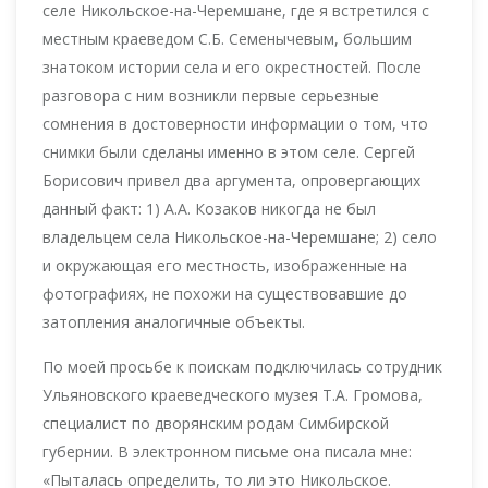
селе Никольское-на-Черемшане, где я встретился с
местным краеведом С.Б. Семенычевым, большим
знатоком истории села и его окрестностей. После
разговора с ним возникли первые серьезные
сомнения в достоверности информации о том, что
снимки были сделаны именно в этом селе. Сергей
Борисович привел два аргумента, опровергающих
данный факт: 1) А.А. Козаков никогда не был
владельцем села Никольское-на-Черемшане; 2) село
и окружающая его местность, изображенные на
фотографиях, не похожи на существовавшие до
затопления аналогичные объекты.
По моей просьбе к поискам подключилась сотрудник
Ульяновского краеведческого музея Т.А. Громова,
специалист по дворянским родам Симбирской
губернии. В электронном письме она писала мне:
«Пыталась определить, то ли это Никольское.