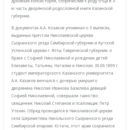
духовная консистория, сопричислив к роду отца в 3-
ю часть дворянской родословной книги Казанской
губернии.
В документах А.А. Козаков упоминал о 5 выписях,
выданных причтом Николаевской церкви
Сызранского уезда Симбирской губернии и Аутской
Успенской церкви г. Ялты Таврической губернии: о
браке с Софией Николаевной и рождении детей
Елизаветы, Татьяны, Наталии и Николая. 30.06.1899 г.
студент императорского Казанского университета
А.А. Казаков венчался с дочерью умершего
дворянина Николая Иванова Базилева девицей
Софией Николаевной, совершали таинство
священник Николай Степанов и псаломщик Петр
Утехин. Обряд проводился в Николаевской церкви
села Шереметева-Никольского Сызранского уезда
Симбирской епархии. Кстати, этот храм сохранился