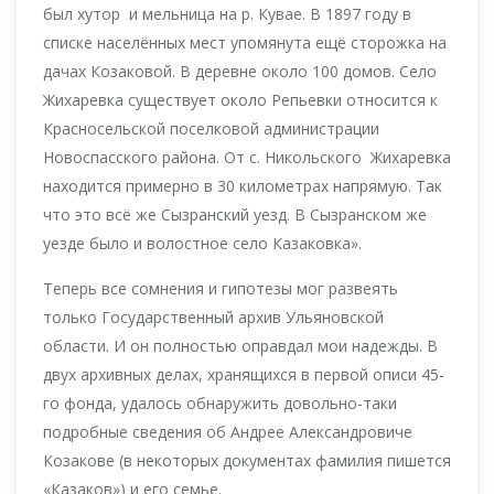
был хутор и мельница на р. Кувае. В 1897 году в
списке населённых мест упомянута ещё сторожка на
дачах Козаковой. В деревне около 100 домов. Село
Жихаревка существует около Репьевки относится к
Красносельской поселковой администрации
Новоспасского района. От с. Никольского Жихаревка
находится примерно в 30 километрах напрямую. Так
что это всё же Сызранский уезд. В Сызранском же
уезде было и волостное село Казаковка».
Теперь все сомнения и гипотезы мог развеять
только Государственный архив Ульяновской
области. И он полностью оправдал мои надежды. В
двух архивных делах, хранящихся в первой описи 45-
го фонда, удалось обнаружить довольно-таки
подробные сведения об Андрее Александровиче
Козакове (в некоторых документах фамилия пишется
«Казаков») и его семье.