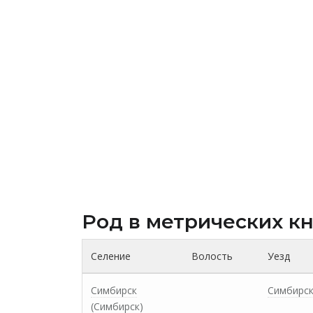
Род в метрических к
Селение
Волость
Уезд
Симбирск
Симбирс
(Симбирск)