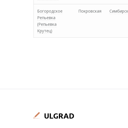
Богородское
Покровская
Симбирс
Репьевка
(Репьевка
Крутец)