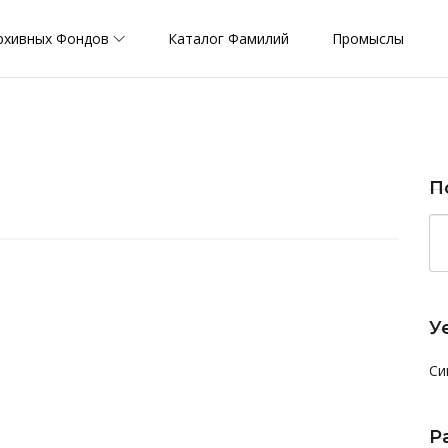
рхивных Фондов
Каталог Фамилий
Промыслы
П
У
Си
Р