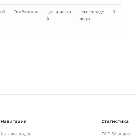
кий
Симбирская
Цильнински
землевладе
0
й
льцы
Навигация
Статистика
Каталог родов
TOP 50 родов