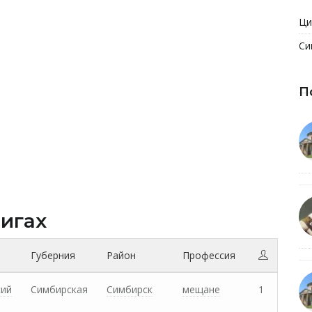
Ци
Си
П
нигах
Губерния
Район
Профессия
кий
Симбирская
Симбирск
мещане
1