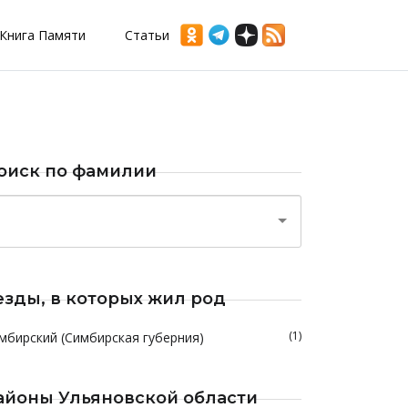
Книга Памяти
Статьи
оиск по фамилии
езды, в которых жил род
(1)
мбирский (Симбирская губерния)
айоны Ульяновской области