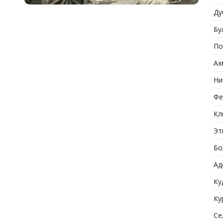
Ду
Бу
По
Ах
Ни
Фе
Кл
Эт
Бо
Ад
Ку
Ку
Се