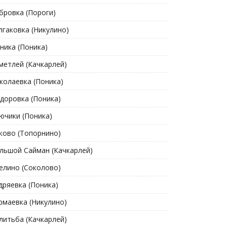
бровка (Пороги)
лгаковка (Никулино)
ника (Поника)
метлей (Качкарлей)
колаевка (Поника)
доровка (Поника)
ючики (Поника)
ково (Топорнино)
льшой Сайман (Качкарлей)
елино (Соколово)
дряевка (Поника)
рмаевка (Никулино)
литьба (Качкарлей)