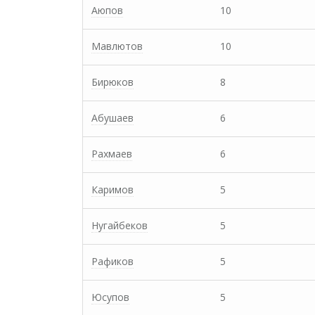
Аюпов
10
Мавлютов
10
Бирюков
8
Абушаев
6
Рахмаев
6
Каримов
5
Нугайбеков
5
Рафиков
5
Юсупов
5