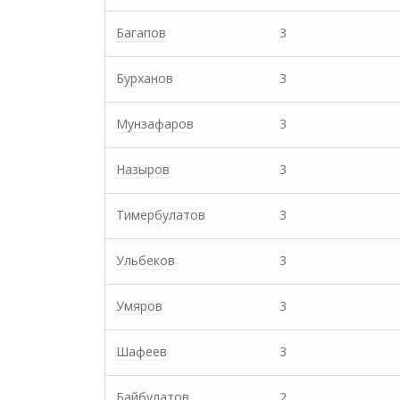
Багапов
3
Бурханов
3
Мунзафаров
3
Назыров
3
Тимербулатов
3
Ульбеков
3
Умяров
3
Шафеев
3
Байбулатов
2