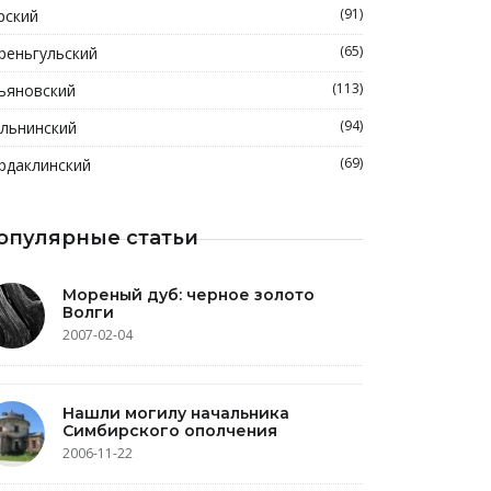
(91)
рский
(65)
реньгульский
(113)
ьяновский
(94)
льнинский
(69)
рдаклинский
опулярные статьи
Мореный дуб: черное золото
Волги
2007-02-04
Нашли могилу начальника
Симбирского ополчения
2006-11-22