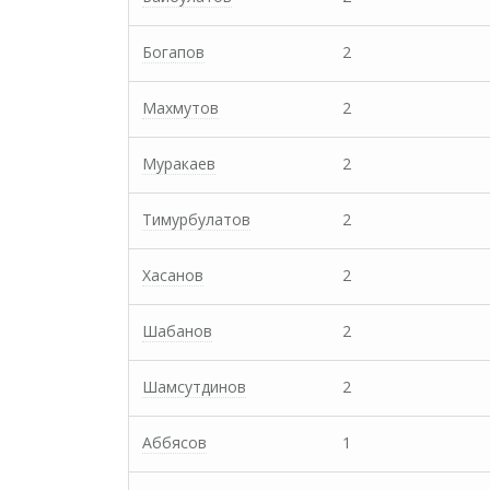
Богапов
2
Махмутов
2
Муракаев
2
Тимурбулатов
2
Хасанов
2
Шабанов
2
Шамсутдинов
2
Аббясов
1