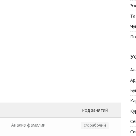
Эз
Та
Чу
По
У
Ал
Ар
Бу
Ка
Род занятий
Ку
Се
Анализ фамилии
с/х рабочий
Си