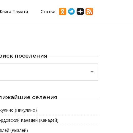
Книга Памяти
Статьи
оиск поселения
лижайшие селения
кулино (Никулино)
рдовский Канадей (Канадей)
злей (Рызлей)