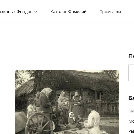
рхивных Фондов
Каталог Фамилий
Промыслы
П
Б
Ни
Мо
Ры