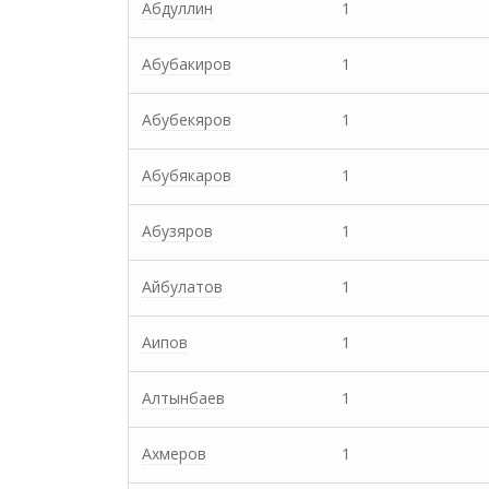
Абдуллин
1
Абубакиров
1
Абубекяров
1
Абубякаров
1
Абузяров
1
Айбулатов
1
Аипов
1
Алтынбаев
1
Ахмеров
1