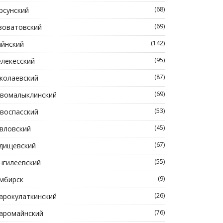
(68)
рсунский
(69)
зоватовский
(142)
йнский
(95)
лекесский
(87)
колаевский
(69)
вомалыклинский
(53)
воспасский
(45)
вловский
(67)
дищевский
(55)
нгилеевский
(9)
мбирск
(26)
арокулаткинский
(76)
аромайнский