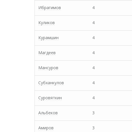
Ибрагимов
4
Куликов
4
Курамшин
4
Магдеев
4
Мансуров
4
Субханкулов
4
Суровяткин
4
Альбеков
3
Амиров
3