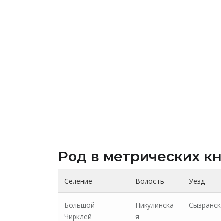
Род в метрических к
Селение
Волость
Уезд
Большой
Никулинска
Сызранск
Чирклей
я