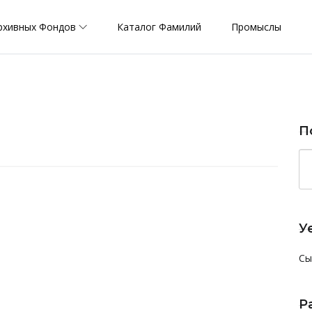
рхивных Фондов
Каталог Фамилий
Промыслы
П
У
Сы
Р