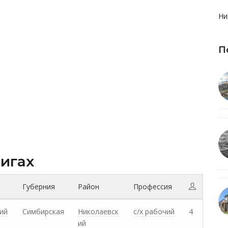
Ни
П
нигах
Губерния
Район
Профессия
ий
Симбирская
Николаевск
с/х рабочий
4
ий