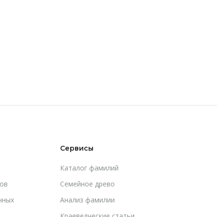
Сервисы
Каталог фамилий
ов
Cемейное древо
чных
Анализ фамилии
Краеведческие статьи