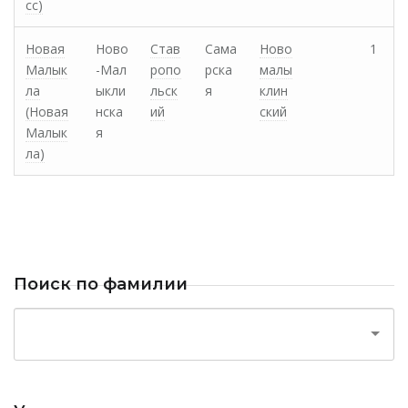
сс)
Новая
Ново
Став
Сама
Ново
1
Малык
-Мал
ропо
рска
малы
ла
ыкли
льск
я
клин
(Новая
нска
ий
ский
Малык
я
ла)
Поиск по фамилии