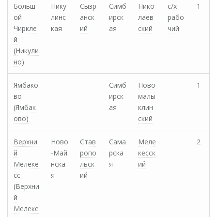
Больш
Нику
Сызр
Симб
Нико
с/х
1
ой
линс
анск
ирск
лаев
рабо
Чиркле
кая
ий
ая
ский
чий
й
(Никули
но)
Ямбако
Симб
Ново
1
во
ирск
малы
(Ямбак
ая
клин
ово)
ский
Верхни
Ново
Став
Сама
Меле
2
й
-Май
ропо
рска
кесск
Мелеке
нска
льск
я
ий
сс
я
ий
(Верхни
й
Мелеке