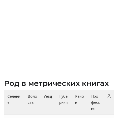
Род в метрических книгах
Селени
Воло
Уезд
Губе
Райо
Про
е
сть
рния
н
фесс
ия