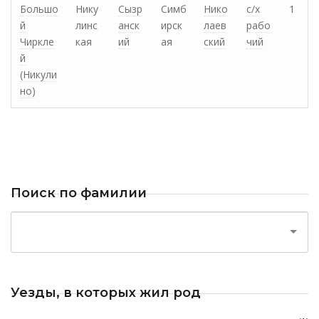
Большо
Нику
Сызр
Симб
Нико
с/х
1
й
линс
анск
ирск
лаев
рабо
Чиркле
кая
ий
ая
ский
чий
й
(Никули
но)
Поиск по фамилии
Уезды, в которых жил род