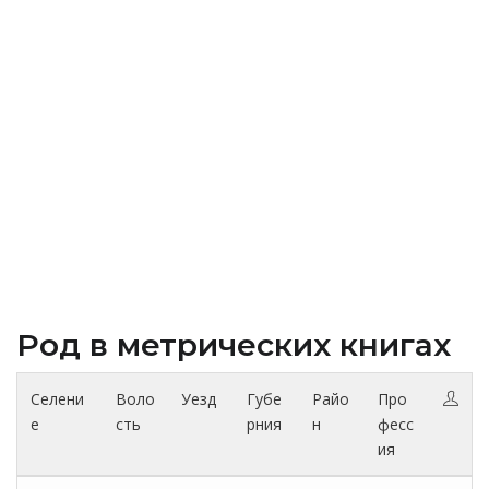
Род в метрических книгах
Селени
Воло
Уезд
Губе
Райо
Про
е
сть
рния
н
фесс
ия