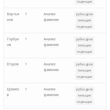
поденщик
Вертья
1
Анализ
рубка дров
нов
фамилии
пильщик
поденщик
Горбун
1
Анализ
рубка дров
ов
фамилии
пильщик
поденщик
Егоров
1
Анализ
рубка дров
фамилии
пильщик
поденщик
Еремее
1
Анализ
рубка дров
в
фамилии
пильщик
поденщик