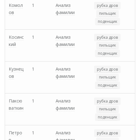
Комол
1
Анализ
рубка дров
ов
фамилии
пильщик
поденщик
Косинс
1
Анализ
рубка дров
кий
фамилии
пильщик
поденщик
Кузнец
1
Анализ
рубка дров
ов
фамилии
пильщик
поденщик
Паксю
1
Анализ
рубка дров
ваткин
фамилии
пильщик
поденщик
Петро
1
Анализ
рубка дров
в
фамилии