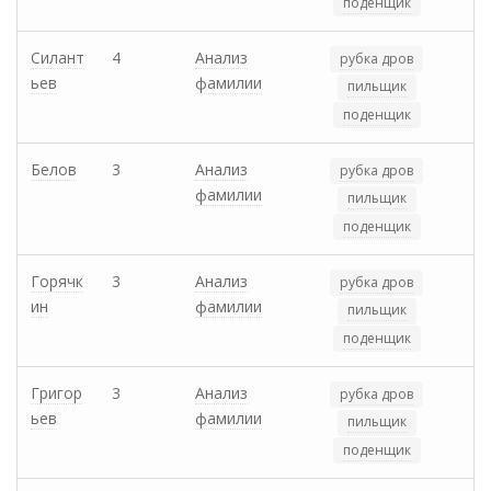
поденщик
Силант
4
Анализ
рубка дров
ьев
фамилии
пильщик
поденщик
Белов
3
Анализ
рубка дров
фамилии
пильщик
поденщик
Горячк
3
Анализ
рубка дров
ин
фамилии
пильщик
поденщик
Григор
3
Анализ
рубка дров
ьев
фамилии
пильщик
поденщик