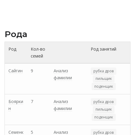
Рода
Род
Кол-во
Род занятий
семей
Сайгин
9
Анализ
рубка дров
фамилии
пильщик
поденщик
Боярки
7
Анализ
рубка дров
н
фамилии
пильщик
поденщик
Семенк
5
Анализ
рубка дров