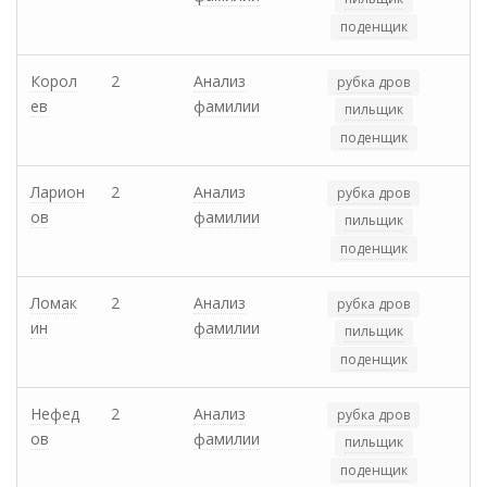
поденщик
Корол
2
Анализ
рубка дров
ев
фамилии
пильщик
поденщик
Ларион
2
Анализ
рубка дров
ов
фамилии
пильщик
поденщик
Ломак
2
Анализ
рубка дров
ин
фамилии
пильщик
поденщик
Нефед
2
Анализ
рубка дров
ов
фамилии
пильщик
поденщик