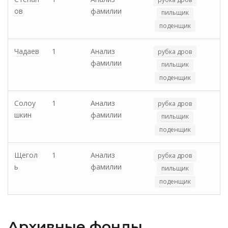
ов
фамилии
пильщик
поденщик
Чадаев
1
Анализ
рубка дров
фамилии
пильщик
поденщик
Солоу
1
Анализ
рубка дров
шкин
фамилии
пильщик
поденщик
Щегол
1
Анализ
рубка дров
ь
фамилии
пильщик
поденщик
Архивные фонды