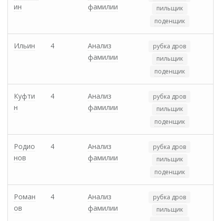
ин
фамилии
пильщик
поденщик
Ильин
4
Анализ
рубка дров
фамилии
пильщик
поденщик
Куфти
4
Анализ
рубка дров
н
фамилии
пильщик
поденщик
Родио
4
Анализ
рубка дров
нов
фамилии
пильщик
поденщик
Роман
4
Анализ
рубка дров
ов
фамилии
пильщик