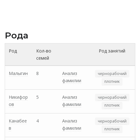
Рода
Род
Кол-во
Род занятий
семей
Малыгин
8
Анализ
чернорабочий
фамилии
плотник
Никифор
5
Анализ
чернорабочий
ов
фамилии
плотник
Канабее
4
Анализ
чернорабочий
в
фамилии
плотник