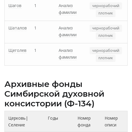
Шагов
1
Анализ
чернорабочий
фамилии
плотник
Шаталов
1
Анализ
чернорабочий
фамилии
плотник
Щеголев
1
Анализ
чернорабочий
фамилии
плотник
Архивные фонды
Cимбирской духовной
консистории (Ф-134)
Церковь|
Годы
Номер
Номер
Селение
фонда
описи