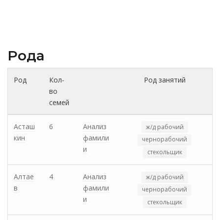
Рода
Род
Кол-
Род занятий
во
семей
Асташ
6
Анализ
ж/д рабочий
кин
фамили
чернорабочий
и
стекольщик
Алтае
4
Анализ
ж/д рабочий
в
фамили
чернорабочий
и
стекольщик