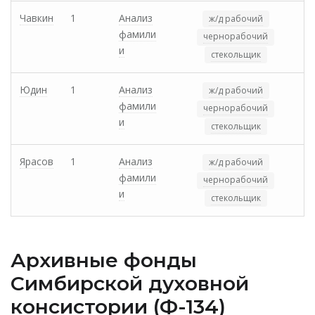
Чавкин
1
Анализ
ж/д рабочий
фамили
чернорабочий
и
стекольщик
Юдин
1
Анализ
ж/д рабочий
фамили
чернорабочий
и
стекольщик
Ярасов
1
Анализ
ж/д рабочий
фамили
чернорабочий
и
стекольщик
Архивные фонды
Cимбирской духовной
консистории (Ф-134)