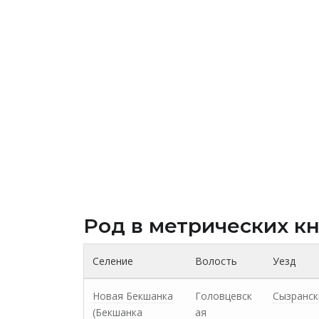
Род в метрических к
Селение
Волость
Уезд
Новая Бекшанка
Головцевск
Сызранск
(Бекшанка
ая