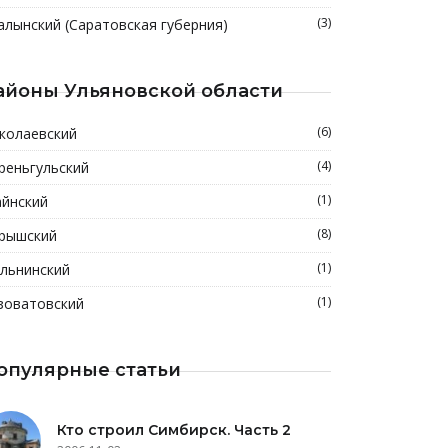
(3)
алынский (Саратовская губерния)
айоны Ульяновской области
(6)
колаевский
(4)
реньгульский
(1)
йнский
(8)
рышский
(1)
льнинский
(1)
зоватовский
опулярные статьи
Кто строил Симбирск. Часть 2