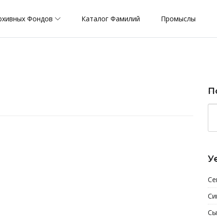
рхивных Фондов
Каталог Фамилий
Промыслы
П
У
Се
Си
Сы