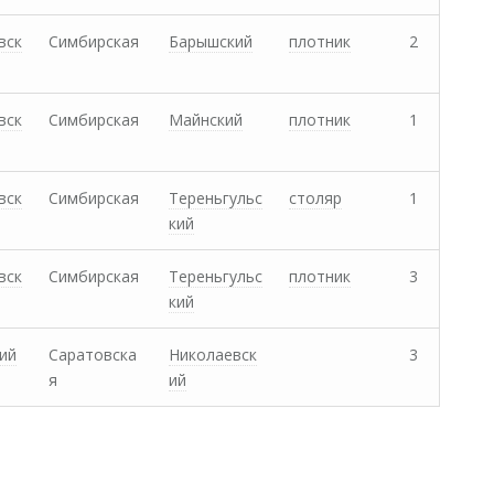
вск
Симбирская
Барышский
плотник
2
вск
Симбирская
Майнский
плотник
1
вск
Симбирская
Тереньгульс
столяр
1
кий
вск
Симбирская
Тереньгульс
плотник
3
кий
ий
Саратовска
Николаевск
3
я
ий