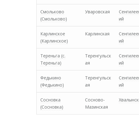
Смольково
Уваровская
Сенгилее
(Смольково)
ий
Карлинское
Карлинская
Сенгилее
(Карлинское)
ий
Тереньга (с.
Теренгульск
Сенгилее
Тереньга)
ая
ий
Федькино
Теренгульск
Сенгилее
(Федькино)
ая
ий
Сосновка
Сосново-
Хвалынск
(Сосновка)
Мазинская