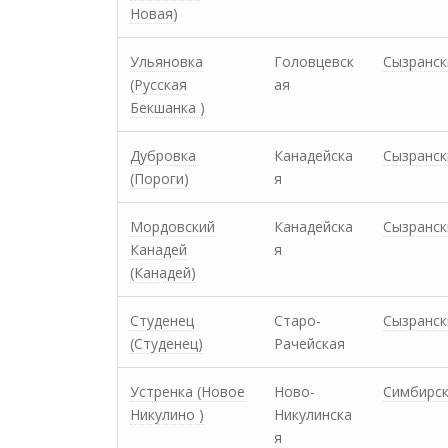
Новая)
Ульяновка
Головцевск
Сызранск
(Русская
ая
Бекшанка )
Дубровка
Канадейска
Сызранск
(Пороги)
я
Мордовский
Канадейска
Сызранск
Канадей
я
(Канадей)
Студенец
Старо-
Сызранск
(Студенец)
Рачейская
Устренка (Новое
Ново-
Симбирс
Никулино )
Никулинска
я