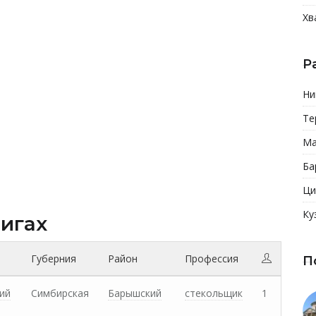
Хв
Р
Ни
Те
Ма
Ба
Ци
Ку
нигах
Губерния
Район
Профессия
П
ий
Симбирская
Барышский
стекольщик
1