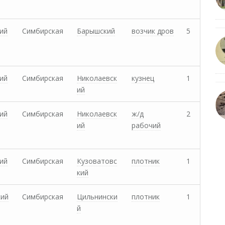
ий
Симбирская
Барышский
возчик дров
5
ий
Симбирская
Николаевск
кузнец
1
ий
ий
Симбирская
Николаевск
ж/д
2
ий
рабочий
ий
Симбирская
Кузоватовс
плотник
1
кий
кий
Симбирская
Цильнински
плотник
1
й