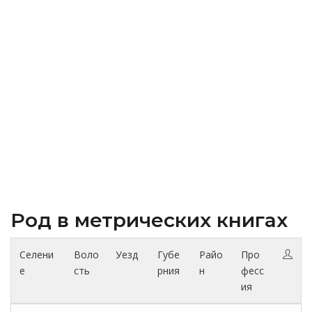
Род в метрических книгах
Селени
Воло
Уезд
Губе
Райо
Про
е
сть
рния
н
фесс
ия