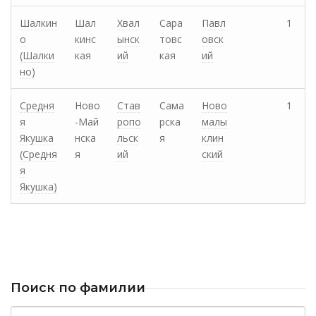
Шалкин
Шал
Хвал
Сара
Павл
1
о
кинс
ынск
товс
овск
(Шалки
кая
ий
кая
ий
но)
Средня
Ново
Став
Сама
Ново
1
я
-Май
ропо
рска
малы
Якушка
нска
льск
я
клин
(Средня
я
ий
ский
я
Якушка)
Поиск по фамилии