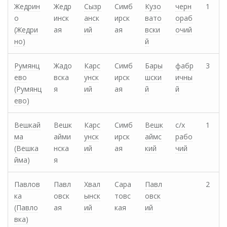
Жедрин
Жедр
Сызр
Симб
Кузо
черн
1
о
инск
анск
ирск
вато
ораб
(Жедри
ая
ий
ая
вски
очий
но)
й
Румянц
Жадо
Карс
Симб
Бары
фабр
3
ево
вска
унск
ирск
шски
ичны
(Румянц
я
ий
ая
й
й
ево)
Вешкай
Вешк
Карс
Симб
Вешк
с/х
1
ма
айми
унск
ирск
аймс
рабо
(Вешка
нска
ий
ая
кий
чий
йма)
я
Павлов
Павл
Хвал
Сара
Павл
2
ка
овск
ынск
товс
овск
(Павло
ая
ий
кая
ий
вка)