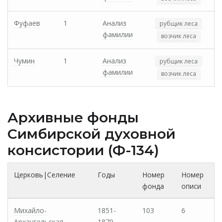
Фуфаев
1
Анализ
рубщик леса
фамилии
возчик леса
Чумин
1
Анализ
рубщик леса
фамилии
возчик леса
Архивные фонды
Cимбирской духовной
консистории (Ф-134)
Церковь|Селение
Годы
Номер
Номер
фонда
описи
Михайло-
1851-
103
6
Архангельская
1870